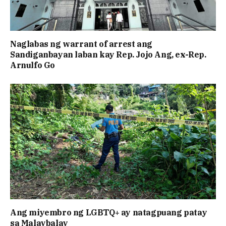
Naglabas ng warrant of arrest ang
Sandiganbayan laban kay Rep. Jojo Ang, ex-Rep.
Arnulfo Go
Ang miyembro ng LGBTQ+ ay natagpuang patay
sa Malaybalay