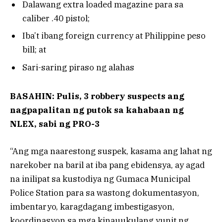
Dalawang extra loaded magazine para sa
caliber .40 pistol;
Iba’t ibang foreign currency at Philippine peso
bill; at
Sari-saring piraso ng alahas
BASAHIN: Pulis, 3 robbery suspects ang
nagpapalitan ng putok sa kahabaan ng
NLEX, sabi ng PRO-3
“Ang mga naarestong suspek, kasama ang lahat ng
narekober na baril at iba pang ebidensya, ay agad
na inilipat sa kustodiya ng Gumaca Municipal
Police Station para sa wastong dokumentasyon,
imbentaryo, karagdagang imbestigasyon,
koordinasyon sa mga kinauukulang yunit ng