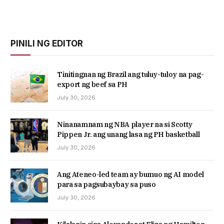
PINILI NG EDITOR
Tinitingnan ng Brazil ang tuluy-tuloy na pag-
export ng beef sa PH
July 30, 2026
Ninanamnam ng NBA player na si Scotty
Pippen Jr. ang unang lasa ng PH basketball
July 30, 2026
Ang Ateneo-led team ay bumuo ng AI model
para sa pagsubaybay sa puso
July 30, 2026