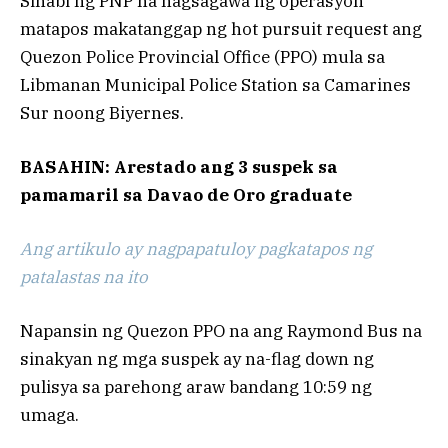
Sinabi ng PNP na nagsagawa ng operasyon
matapos makatanggap ng hot pursuit request ang
Quezon Police Provincial Office (PPO) mula sa
Libmanan Municipal Police Station sa Camarines
Sur noong Biyernes.
BASAHIN: Arestado ang 3 suspek sa
pamamaril sa Davao de Oro graduate
Ang artikulo ay nagpapatuloy pagkatapos ng
patalastas na ito
Napansin ng Quezon PPO na ang Raymond Bus na
sinakyan ng mga suspek ay na-flag down ng
pulisya sa parehong araw bandang 10:59 ng
umaga.