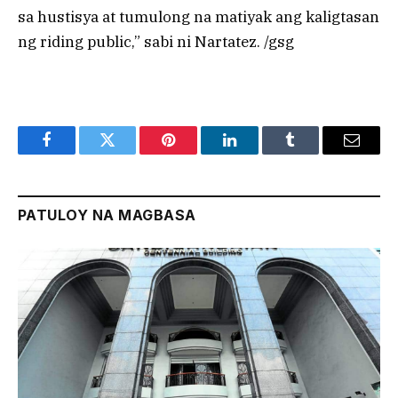
sa hustisya at tumulong na matiyak ang kaligtasan
ng riding public,” sabi ni Nartatez. /gsg
Facebook
Twitter
Pinterest
LinkedIn
Tumblr
Email
PATULOY NA MAGBASA