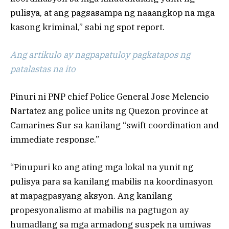
pulisya, at ang pagsasampa ng naaangkop na mga
kasong kriminal,” sabi ng spot report.
Ang artikulo ay nagpapatuloy pagkatapos ng
patalastas na ito
Pinuri ni PNP chief Police General Jose Melencio
Nartatez ang police units ng Quezon province at
Camarines Sur sa kanilang “swift coordination and
immediate response.”
“Pinupuri ko ang ating mga lokal na yunit ng
pulisya para sa kanilang mabilis na koordinasyon
at mapagpasyang aksyon. Ang kanilang
propesyonalismo at mabilis na pagtugon ay
humadlang sa mga armadong suspek na umiwas