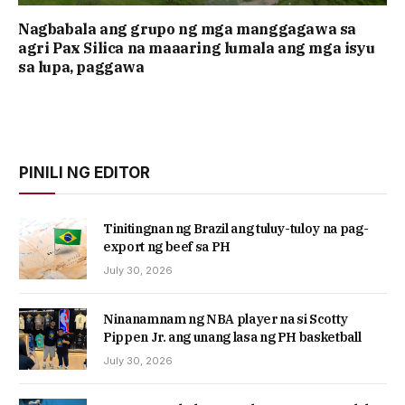
Nagbabala ang grupo ng mga manggagawa sa
agri Pax Silica na maaaring lumala ang mga isyu
sa lupa, paggawa
PINILI NG EDITOR
Tinitingnan ng Brazil ang tuluy-tuloy na pag-
export ng beef sa PH
July 30, 2026
Ninanamnam ng NBA player na si Scotty
Pippen Jr. ang unang lasa ng PH basketball
July 30, 2026