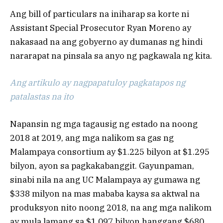
Ang bill of particulars na iniharap sa korte ni
Assistant Special Prosecutor Ryan Moreno ay
nakasaad na ang gobyerno ay dumanas ng hindi
nararapat na pinsala sa anyo ng pagkawala ng kita.
Ang artikulo ay nagpapatuloy pagkatapos ng
patalastas na ito
Napansin ng mga tagausig ng estado na noong
2018 at 2019, ang mga nalikom sa gas ng
Malampaya consortium ay $1.225 bilyon at $1.295
bilyon, ayon sa pagkakabanggit. Gayunpaman,
sinabi nila na ang UC Malampaya ay gumawa ng
$338 milyon na mas mababa kaysa sa aktwal na
produksyon nito noong 2018, na ang mga nalikom
ay mula lamang sa $1.097 bilyon hanggang $680