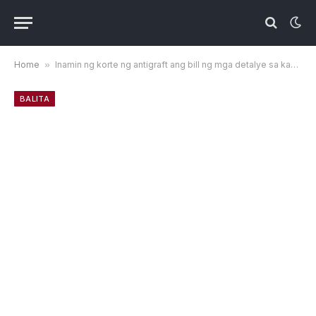
Home
»
Inamin ng korte ng antigraft ang bill ng mga detalye sa kaso ng Udenna gas
BALITA