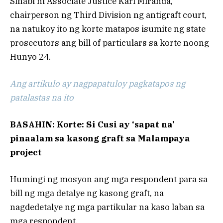
Sinabi ni Associate Justice Karl Miranda,
chairperson ng Third Division ng antigraft court,
na natukoy ito ng korte matapos isumite ng state
prosecutors ang bill of particulars sa korte noong
Hunyo 24.
Ang artikulo ay nagpapatuloy pagkatapos ng
patalastas na ito
BASAHIN: Korte: Si Cusi ay ‘sapat na’
pinaalam sa kasong graft sa Malampaya
project
Humingi ng mosyon ang mga respondent para sa
bill ng mga detalye ng kasong graft, na
nagdedetalye ng mga partikular na kaso laban sa
mga respondent.