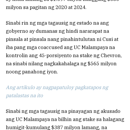
milyon sa pagitan ng 2020 at 2024.
Sinabi rin ng mga tagausig ng estado na ang
gobyerno ay dumanas ng hindi nararapat na
pinsala at pinsala nang pinahintulutan ni Cusi at
iba pang mga coaccused ang UC Malampaya na
kontrolin ang 45-porsiyento na stake ng Chevron,
na sinabi nilang nagkakahalaga ng $565 milyon
noong panahong iyon.
Ang artikulo ay nagpapatuloy pagkatapos ng
patalastas na ito
Sinabi ng mga tagausig na pinayagan ng akusado
ang UC Malampaya na bilhin ang stake sa halagang
humigit-kumulang $387 milyon lamang, na