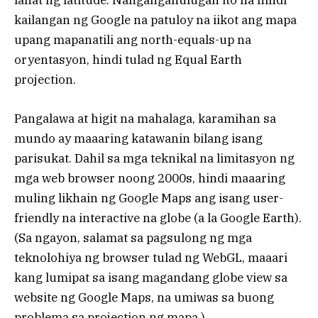
lahat ng latitude. Nangangahulugan ito na hindi
kailangan ng Google na patuloy na iikot ang mapa
upang mapanatili ang north-equals-up na
oryentasyon, hindi tulad ng Equal Earth
projection.
Pangalawa at higit na mahalaga, karamihan sa
mundo ay maaaring katawanin bilang isang
parisukat. Dahil sa mga teknikal na limitasyon ng
mga web browser noong 2000s, hindi maaaring
muling likhain ng Google Maps ang isang user-
friendly na interactive na globe (a la Google Earth).
(Sa ngayon, salamat sa pagsulong ng mga
teknolohiya ng browser tulad ng WebGL, maaari
kang lumipat sa isang magandang globe view sa
website ng Google Maps, na umiwas sa buong
problema sa projection ng mapa.)