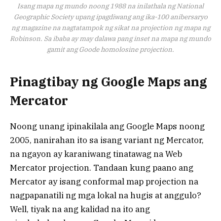
Isang mapa ng mundo noong 1988 na inilathala ng National
Geographic Society upang ipagdiwang ang ika-100 anibersaryo
ng magazine na nagtatampok ng sikat na projection ng mapa ng
Robinson. Sa ibaba ay may dalawa pang inset na mapa ng mundo
gamit ang Goode homolosine projection.
Pinagtibay ng Google Maps ang
Mercator
Noong unang ipinakilala ang Google Maps noong
2005, nanirahan ito sa isang variant ng Mercator,
na ngayon ay karaniwang tinatawag na Web
Mercator projection. Tandaan kung paano ang
Mercator ay isang conformal map projection na
nagpapanatili ng mga lokal na hugis at anggulo?
Well, tiyak na ang kalidad na ito ang