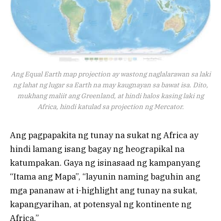
Ang Equal Earth map projection ay wastong naglalarawan sa laki
ng lahat ng lugar sa Earth na may kaugnayan sa bawat isa. Dito,
mukhang maliit ang Greenland, at hindi halos kasing laki ng
Africa, hindi katulad sa projection ng Mercator.
Ang pagpapakita ng tunay na sukat ng Africa ay
hindi lamang isang bagay ng heograpikal na
katumpakan. Gaya ng isinasaad ng kampanyang
“Itama ang Mapa”, “layunin naming baguhin ang
mga pananaw at i-highlight ang tunay na sukat,
kapangyarihan, at potensyal ng kontinente ng
Africa.”