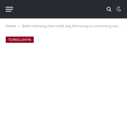
Home
»
Bakit mukhang mas maliit ang Africa kaysa sa totoong nasa Google Maps
TEKNOLOHIYA