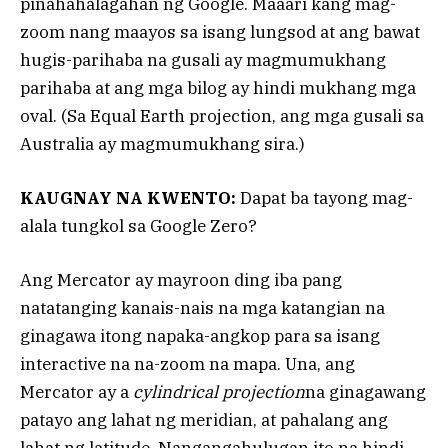
pinahahalagahan ng Google. Maaari kang mag-
zoom nang maayos sa isang lungsod at ang bawat
hugis-parihaba na gusali ay magmumukhang
parihaba at ang mga bilog ay hindi mukhang mga
oval. (Sa Equal Earth projection, ang mga gusali sa
Australia ay magmumukhang sira.)
KAUGNAY NA KWENTO:
Dapat ba tayong mag-
alala tungkol sa Google Zero?
Ang Mercator ay mayroon ding iba pang
natatanging kanais-nais na mga katangian na
ginagawa itong napaka-angkop para sa isang
interactive na na-zoom na mapa. Una, ang
Mercator ay a
cylindrical projection
na ginagawang
patayo ang lahat ng meridian, at pahalang ang