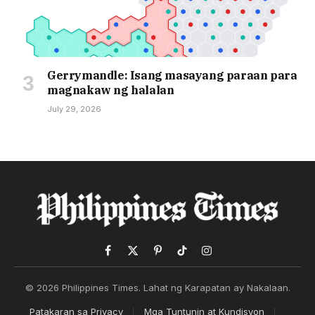
Gerrymandle: Isang masayang paraan para
magnakaw ng halalan
July 29, 2026
Facebook
X
Pinterest
TikTok
Instagram
(Twitter)
© 2026 Philippines Times. Lahat ng Karapatan ay Nakalaan.
Patakaran sa Privacy
Mga Tuntunin at Kundisyon