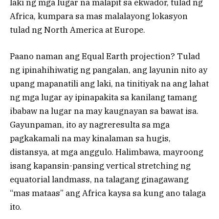
laki ng mga lugar na malapit sa ekwador, tulad ng
Africa, kumpara sa mas malalayong lokasyon
tulad ng North America at Europe.
Paano naman ang Equal Earth projection? Tulad
ng ipinahihiwatig ng pangalan, ang layunin nito ay
upang mapanatili ang laki, na tinitiyak na ang lahat
ng mga lugar ay ipinapakita sa kanilang tamang
ibabaw na lugar na may kaugnayan sa bawat isa.
Gayunpaman, ito ay nagreresulta sa mga
pagkakamali na may kinalaman sa hugis,
distansya, at mga anggulo. Halimbawa, mayroong
isang kapansin-pansing vertical stretching ng
equatorial landmass, na talagang ginagawang
“mas mataas” ang Africa kaysa sa kung ano talaga
ito.