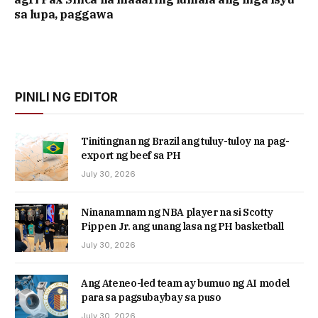
sa lupa, paggawa
PINILI NG EDITOR
Tinitingnan ng Brazil ang tuluy-tuloy na pag-
export ng beef sa PH
July 30, 2026
Ninanamnam ng NBA player na si Scotty
Pippen Jr. ang unang lasa ng PH basketball
July 30, 2026
Ang Ateneo-led team ay bumuo ng AI model
para sa pagsubaybay sa puso
July 30, 2026