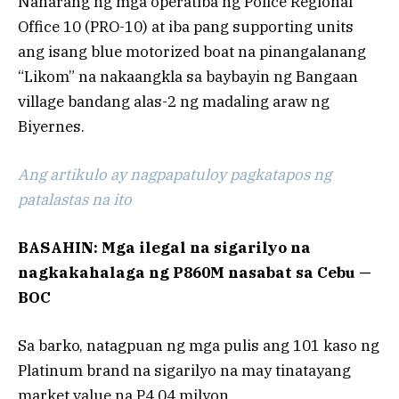
Naharang ng mga operatiba ng Police Regional
Office 10 (PRO-10) at iba pang supporting units
ang isang blue motorized boat na pinangalanang
“Likom” na nakaangkla sa baybayin ng Bangaan
village bandang alas-2 ng madaling araw ng
Biyernes.
Ang artikulo ay nagpapatuloy pagkatapos ng
patalastas na ito
BASAHIN:
Mga ilegal na sigarilyo na
nagkakahalaga ng P860M nasabat sa Cebu —
BOC
Sa barko, natagpuan ng mga pulis ang 101 kaso ng
Platinum brand na sigarilyo na may tinatayang
market value na P4.04 milyon.