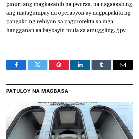
pinuri ang magkasanib na pwersa, na nagsasabing
ang matagumpay na operasyon ay nagpapakita ng
pangako ng rehiyon sa pagprotekta sa mga
hangganan sa baybayin mula sa smuggling. /jpv
Facebook
Twitter
Pinterest
LinkedIn
Tumblr
Email
PATULOY NA MAGBASA