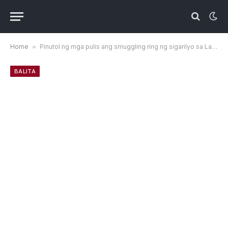
Home
»
Pinutol ng mga pulis ang smuggling ring ng sigarilyo sa Lanao del Norte
BALITA