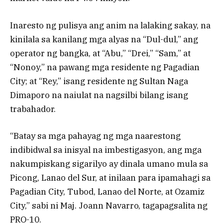
Inaresto ng pulisya ang anim na lalaking sakay, na
kinilala sa kanilang mga alyas na “Dul-dul,” ang
operator ng bangka, at “Abu,” “Drei,” “Sam,” at
“Nonoy,” na pawang mga residente ng Pagadian
City; at “Rey,” isang residente ng Sultan Naga
Dimaporo na naiulat na nagsilbi bilang isang
trabahador.
“Batay sa mga pahayag ng mga naarestong
indibidwal sa inisyal na imbestigasyon, ang mga
nakumpiskang sigarilyo ay dinala umano mula sa
Picong, Lanao del Sur, at inilaan para ipamahagi sa
Pagadian City, Tubod, Lanao del Norte, at Ozamiz
City,” sabi ni Maj. Joann Navarro, tagapagsalita ng
PRO-10.