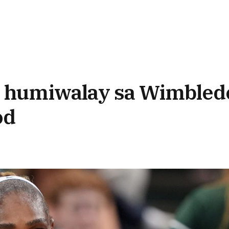
ay humiwalay sa Wimbled
od