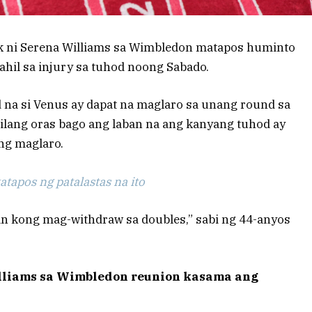
 ni Serena Williams sa Wimbledon matapos huminto
hil sa injury sa tuhod noong Sabado.
d na si Venus ay dapat na maglaro sa unang round sa
 ilang oras bago ang laban na ang kanyang tuhod ay
ng maglaro.
tapos ng patalastas na ito
n kong mag-withdraw sa doubles,” sabi ng 44-anyos
lliams sa Wimbledon reunion kasama ang