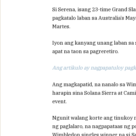
Si Serena, isang 23-time Grand S
pagkatalo laban sa Australia’s M
Martes.
Iyon ang kanyang unang laban sa
apat na taon sa pagreretiro.
Ang artikulo ay nagpapatuloy pagka
Ang magkapatid, na nanalo sa Wi
harapin sina Solana Sierra at Cam
event.
Ngunit walang korte ang tinukoy
ng paglalaro, na nagpapataas ng 
Wimbledon singles winner na si S