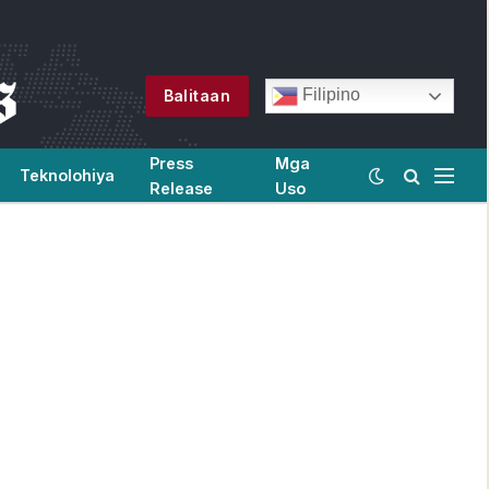
Filipino
Balitaan
Press
Mga
Teknolohiya
Release
Uso