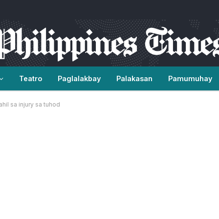
Teatro
Paglalakbay
Palakasan
Pamumuhay
il sa injury sa tuhod