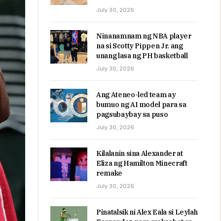
July 30, 2026
Ninanamnam ng NBA player
na si Scotty Pippen Jr. ang
unang lasa ng PH basketball
July 30, 2026
Ang Ateneo-led team ay
bumuo ng AI model para sa
pagsubaybay sa puso
July 30, 2026
Kilalanin sina Alexander at
Eliza ng Hamilton Minecraft
remake
July 30, 2026
Pinatalsik ni Alex Eala si Leylah