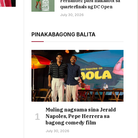
Fernandez para makaabot sa
quarterfinals ng DC Open
July 30, 2026
PINAKABAGONG BALITA
Muling nagsama sina Jerald
Napoles, Pepe Herrera sa
bagong comedy film
July 30, 2026