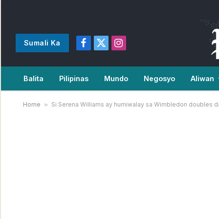
Sumali Ka
Facebook
X
Instagram
(Twitter)
Balita
Pilipinas
Mundo
Negosyo
Aliwan
Home
»
Si Serena Williams ay humiwalay sa Wimbledon doubles dah