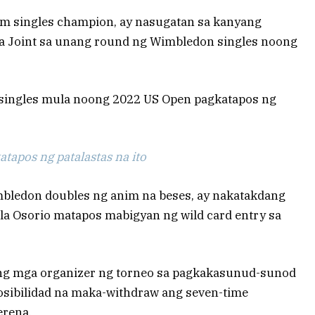
lam singles champion, ay nasugatan sa kanyang
aya Joint sa unang round ng Wimbledon singles noong
 singles mula noong 2022 US Open pagkatapos ng
tapos ng patalastas na ito
mbledon doubles ng anim na beses, ay nakatakdang
ila Osorio matapos mabigyan ng wild card entry sa
 ng mga organizer ng torneo sa pagkakasunud-sunod
posibilidad na maka-withdraw ang seven-time
erena.