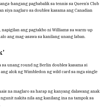
anga-hangang pagbabalik sa tennis sa Queen’s Club
n siya naglaro sa doubles kasama ang Canadian
, napigilan ang pagtakbo ni Williams sa warm-up
lo ang mag-asawa sa kanilang unang laban.
k’
 sa unang round ng Berlin doubles kasama si
ang alok ng Wimbledon ng wild card sa mga single
nais na maglaro sa harap ng kanyang dalawang anak
 ngunit nakita nila ang kanilang ina na tampok sa
.