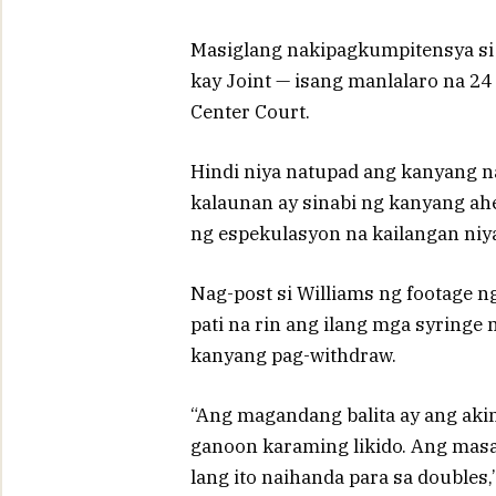
Masiglang nakipagkumpitensya si 
kay Joint — isang manlalaro na 2
Center Court.
Hindi niya natupad ang kanyang n
kalaunan ay sinabi ng kanyang ahen
ng espekulasyon na kailangan niy
Nag-post si Williams ng footage n
pati na rin ang ilang mga syringe
kanyang pag-withdraw.
“Ang magandang balita ay ang aki
ganoon karaming likido. Ang masam
lang ito naihanda para sa doubles,”