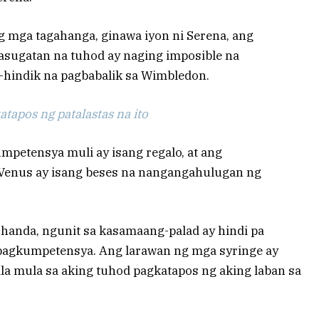
g mga tagahanga, ginawa iyon ni Serena, ang
asugatan na tuhod ay naging imposible na
-hindik na pagbabalik sa Wimbledon.
tapos ng patalastas na ito
petensya muli ay isang regalo, at ang
Venus ay isang beses na nangangahulugan ng
 handa, ngunit sa kasamaang-palad ay hindi pa
pagkumpetensya. Ang larawan ng mga syringe ay
la mula sa aking tuhod pagkatapos ng aking laban sa