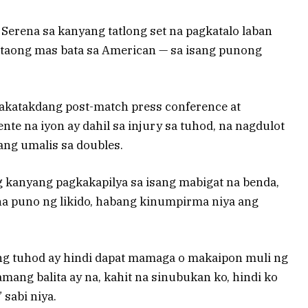
Serena sa kanyang tatlong set na pagkatalo laban
4 taong mas bata sa American — sa isang punong
akatakdang post-match press conference at
te na iyon ay dahil sa injury sa tuhod, na nagdulot
ang umalis sa doubles.
g kanyang pagkakapilya sa isang mabigat na benda,
 na puno ng likido, habang kinumpirma niya ang
ng tuhod ay hindi dapat mamaga o makaipon muli ng
ang balita ay na, kahit na sinubukan ko, hindi ko
 sabi niya.