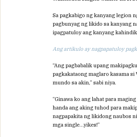
Sa pagkabigo ng kanyang legion n
pagbunyag ng likido sa kanyang n
ipagpatuloy ang kanyang kahindik
Ang artikulo ay nagpapatuloy pagka
“Ang pagbabalik upang makipagkum
pagkakataong maglaro kasama si 
mundo sa akin,” sabi niya.
“Ginawa ko ang lahat para maging
handa ang aking tuhod para maki
nagpapakita ng likidong naubos ni
mga single…yikes!”