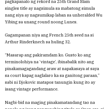
pagkapanalo ng rekord na 25th Grand Slam
singles title ay nagsimula sa mabatong simula
nang siya ay nagsumikap laban sa unheralded Wu
Yibing sa unang round noong Lunes.
Gagampanan niya ang French 25th seed na si
Arthur Rinderknech sa huling 32.
“Masarap ang pakiramdam ko. Gusto ko ang
terminolohiya na ‘vintage’, ibinabalik nito ang
pinakamagagandang araw at napakasaya at saya
sa court kapag naglalaro ka sa ganitong paraan,”
sabi ni Djokovic matapos tanungin kung ito ay
isang vintage performance.
Nagbi-bid na maging pinakamatandang tao na