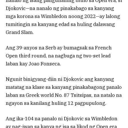
nanalo ng isang pangunahing titulo sa Open era, si
Djokovic—na nanalo ng pinakabago sa kanyang
mga korona sa Wimbledon noong 2022—ay lalong
tumitingin sa kanyang edad sa huling dalawang
Grand Slam.
Ang 39-anyos na Serb ay bumagsak sa French
Open third round, na nagbuga ng two-set lead
laban kay Joao Fonseca.
Ngunit binigyang-diin ni Djokovic ang kanyang
matatag na klase sa kanyang pinakabagong panalo
laban sa Greek world No. 87 Tsitsipas, na natalo na
ngayon sa kanilang huling 12 pagpupulong.
Ang ika-104 na panalo ni Djokovic sa Wimbledon
ay nag-iwan sa kanya ng isa sa likod ng Open era