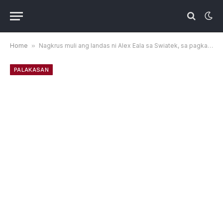
Home
»
Nagkrus muli ang landas ni Alex Eala sa Swiatek, sa pagkakataong ito sa damuhan
PALAKASAN