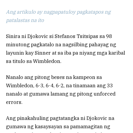
Ang artikulo ay nagpapatuloy pagkatapos ng
patalastas na ito
Sinira ni Djokovic si Stefanos Tsitsipas sa 98
minutong pagkatalo na nagsilbing pahayag ng
layunin kay Sinner at sa iba pa niyang mga karibal
sa titulo sa Wimbledon.
Nanalo ang pitong beses na kampeon sa
Wimbledon, 6-3, 6-4, 6-2, na tinamaan ang 33
nanalo at gumawa lamang ng pitong unforced
errors.
Ang pinakahuling pagtatangka ni Djokovic na
gumawa ng kasaysayan sa pamamagitan ng