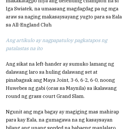
makakatagpo niya ang defending champion na si
Iga Swiatek, na umaasang magdagdag pa ng mga
araw sa naging makasaysayang yugto para sa Eala
sa All-England Club.
Ang artikulo ay nagpapatuloy pagkatapos ng
patalastas na ito
Ang sikat na left-hander ay sumuko lamang ng
dalawang laro sa huling dalawang set at
pinabagsak ang Maya Joint, 3-6, 6-2, 6-0, noong
Huwebes ng gabi (oras sa Maynila) sa ikalawang
round ng grass court Grand Slam.
Ngunit ang mga bagay ay magiging mas mahirap
para kay Eala, na gumagawa na ng kasaysayan
bilang ang unang seeded na babaeng manlalaro