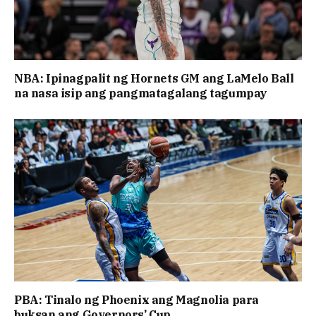
NBA: Ipinagpalit ng Hornets GM ang LaMelo Ball
na nasa isip ang pangmatagalang tagumpay
PBA: Tinalo ng Phoenix ang Magnolia para
buksan ang Governors’ Cup