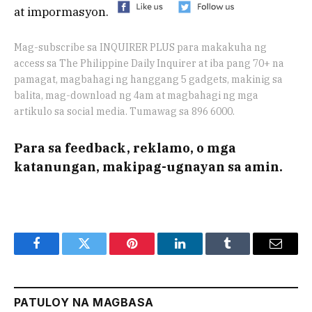
at impormasyon.
Mag-subscribe sa INQUIRER PLUS para makakuha ng
access sa The Philippine Daily Inquirer at iba pang 70+ na
pamagat, magbahagi ng hanggang 5 gadgets, makinig sa
balita, mag-download ng 4am at magbahagi ng mga
artikulo sa social media. Tumawag sa 896 6000.
Para sa feedback, reklamo, o mga
katanungan, makipag-ugnayan sa amin.
Facebook
Twitter
Pinterest
LinkedIn
Tumblr
Email
PATULOY NA MAGBASA