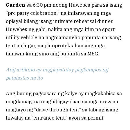
Garden
sa 6:30 pm noong Huwebes para sa isang
“pre party celebration,” na inilarawan ng mga
opisyal bilang isang intimate rehearsal dinner.
Huwebes ng gabi, nakita ang mga itim na sport
utility vehicle na nagmamaneho papunta sa isang
tent na lugar, na pinoprotektahan ang mga
tanawin kung sino ang pupunta sa MSG.
Ang artikulo ay nagpapatuloy pagkatapos ng
patalastas na ito
Ang buong pagsasara ng kalye ay magkakabisa sa
magdamag, na magbibigay-daan sa mga crew na
magtayo ng “drive through tent” sa tabi ng isang
hiwalay na “entrance tent,” ayon sa permit.