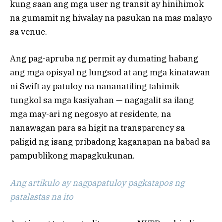
kung saan ang mga user ng transit ay hinihimok
na gumamit ng hiwalay na pasukan na mas malayo
sa venue.
Ang pag-apruba ng permit ay dumating habang
ang mga opisyal ng lungsod at ang mga kinatawan
ni Swift ay patuloy na nananatiling tahimik
tungkol sa mga kasiyahan — nagagalit sa ilang
mga may-ari ng negosyo at residente, na
nanawagan para sa higit na transparency sa
paligid ng isang pribadong kaganapan na babad sa
pampublikong mapagkukunan.
Ang artikulo ay nagpapatuloy pagkatapos ng
patalastas na ito