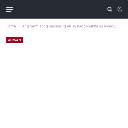
Home
»
Ang permisong nakuha ng AP ay nagpapakita ng iskedyul para sa kasal nina Taylor Swift at Travis Kelce
ALIWAN