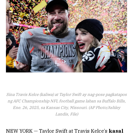
Sina Travis Kelce (kaliwa) at Taylor Swift ay nag-pose pagkatapos
ng AFC Championship NFL football game laban sa Buffalo Bills,
Ene. 26, 2025, sa Kansas City, Missouri. (AP Photo/Ashley
Landis, File)
NEW YORK — Taylor Swift at Travis Kelce’s
kasal