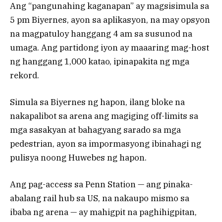
Ang “pangunahing kaganapan” ay magsisimula sa
5 pm Biyernes, ayon sa aplikasyon, na may opsyon
na magpatuloy hanggang 4 am sa susunod na
umaga. Ang partidong iyon ay maaaring mag-host
ng hanggang 1,000 katao, ipinapakita ng mga
rekord.
Simula sa Biyernes ng hapon, ilang bloke na
nakapalibot sa arena ang magiging off-limits sa
mga sasakyan at bahagyang sarado sa mga
pedestrian, ayon sa impormasyong ibinahagi ng
pulisya noong Huwebes ng hapon.
Ang pag-access sa Penn Station — ang pinaka-
abalang rail hub sa US, na nakaupo mismo sa
ibaba ng arena — ay mahigpit na paghihigpitan,