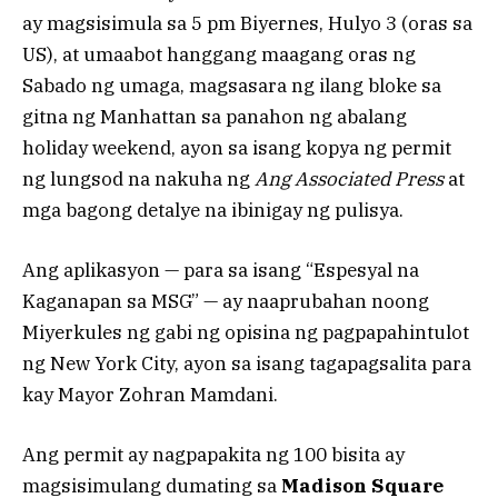
ay magsisimula sa 5 pm Biyernes, Hulyo 3 (oras sa
US), at umaabot hanggang maagang oras ng
Sabado ng umaga, magsasara ng ilang bloke sa
gitna ng Manhattan sa panahon ng abalang
holiday weekend, ayon sa isang kopya ng permit
ng lungsod na nakuha ng
Ang Associated Press
at
mga bagong detalye na ibinigay ng pulisya.
Ang aplikasyon — para sa isang “Espesyal na
Kaganapan sa MSG” — ay naaprubahan noong
Miyerkules ng gabi ng opisina ng pagpapahintulot
ng New York City, ayon sa isang tagapagsalita para
kay Mayor Zohran Mamdani.
Ang permit ay nagpapakita ng 100 bisita ay
magsisimulang dumating sa
Madison Square