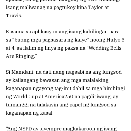
isang maliwanag na pagtukoy kina Taylor at
Travis.
Kasama sa aplikasyon ang isang kahilingan para
sa “buong mga pagsasara ng kalye” noong Hulyo 3
at 4, sa ilalim ng linya ng paksa na “Wedding Bells
Are Ringing.”
Si Mamdani, na dati nang nagsabi na ang lungsod
ay kailangang bawasan ang mga malalaking
kaganapan ngayong tag-init dahil sa mga hinihingi
ng World Cup at America250 na pagdiriwang, ay
tumanggi na talakayin ang papel ng lungsod sa
kaganapan ng kasal.
“Ang NYPD ay siyempre magkakaroon ng isang