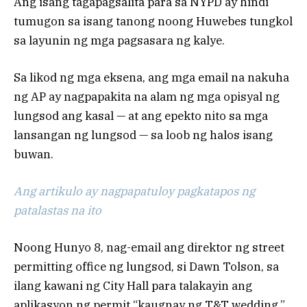
Ang isang tagapagsalita para sa NYPD ay hindi
tumugon sa isang tanong noong Huwebes tungkol
sa layunin ng mga pagsasara ng kalye.
Sa likod ng mga eksena, ang mga email na nakuha
ng AP ay nagpapakita na alam ng mga opisyal ng
lungsod ang kasal — at ang epekto nito sa mga
lansangan ng lungsod — sa loob ng halos isang
buwan.
Ang artikulo ay nagpapatuloy pagkatapos ng
patalastas na ito
Noong Hunyo 8, nag-email ang direktor ng street
permitting office ng lungsod, si Dawn Tolson, sa
ilang kawani ng City Hall para talakayin ang
aplikasyon ng permit “kaugnay ng T&T wedding,”