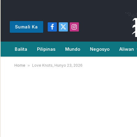
Sumali Ka
Facebook
X
Instagram
(Twitter)
Balita
Pilipinas
Mundo
Negosyo
Aliwan
Home
»
Love Knots, Hunyo 23, 2026