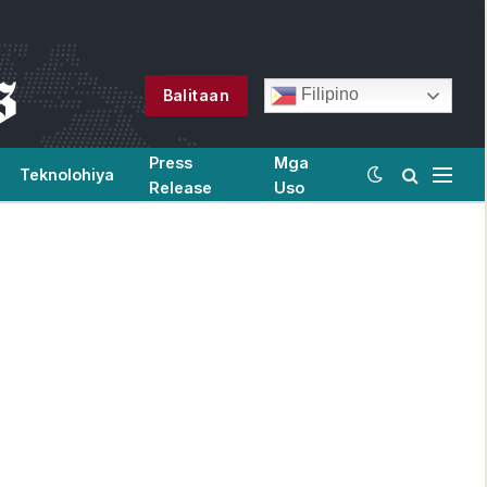
Filipino
Balitaan
Press
Mga
Teknolohiya
Release
Uso