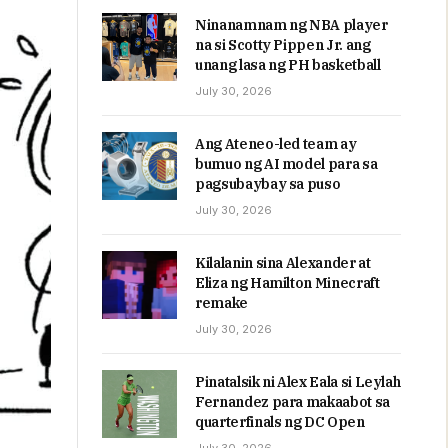
Ninanamnam ng NBA player
na si Scotty Pippen Jr. ang
unang lasa ng PH basketball
July 30, 2026
Ang Ateneo-led team ay
bumuo ng AI model para sa
pagsubaybay sa puso
July 30, 2026
Kilalanin sina Alexander at
Eliza ng Hamilton Minecraft
remake
July 30, 2026
Pinatalsik ni Alex Eala si Leylah
Fernandez para makaabot sa
quarterfinals ng DC Open