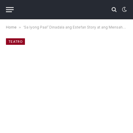
Home
»
‘Sa Iyong Paa!’ Dinadala ang Estefan Story at ang Mensahe Nito ng Pangarap Laban sa Logro sa Maynila
TEATRO