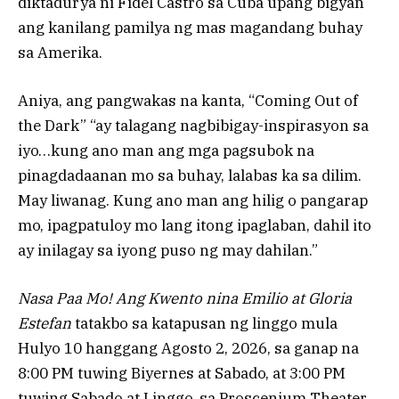
diktadurya ni Fidel Castro sa Cuba upang bigyan
ang kanilang pamilya ng mas magandang buhay
sa Amerika.
Aniya, ang pangwakas na kanta, “Coming Out of
the Dark” “ay talagang nagbibigay-inspirasyon sa
iyo…kung ano man ang mga pagsubok na
pinagdadaanan mo sa buhay, lalabas ka sa dilim.
May liwanag. Kung ano man ang hilig o pangarap
mo, ipagpatuloy mo lang itong ipaglaban, dahil ito
ay inilagay sa iyong puso ng may dahilan.”
Nasa Paa Mo! Ang Kwento nina Emilio at Gloria
Estefan
tatakbo sa katapusan ng linggo mula
Hulyo 10 hanggang Agosto 2, 2026, sa ganap na
8:00 PM tuwing Biyernes at Sabado, at 3:00 PM
tuwing Sabado at Linggo, sa Proscenium Theater,