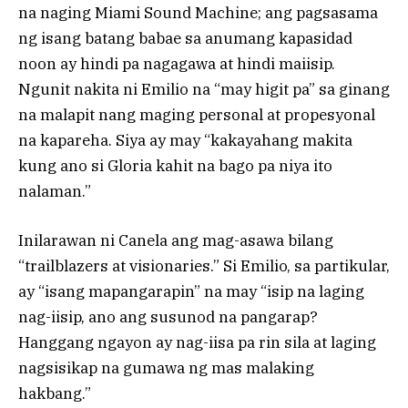
na naging Miami Sound Machine; ang pagsasama
ng isang batang babae sa anumang kapasidad
noon ay hindi pa nagagawa at hindi maiisip.
Ngunit nakita ni Emilio na “may higit pa” sa ginang
na malapit nang maging personal at propesyonal
na kapareha. Siya ay may “kakayahang makita
kung ano si Gloria kahit na bago pa niya ito
nalaman.”
Inilarawan ni Canela ang mag-asawa bilang
“trailblazers at visionaries.” Si Emilio, sa partikular,
ay “isang mapangarapin” na may “isip na laging
nag-iisip, ano ang susunod na pangarap?
Hanggang ngayon ay nag-iisa pa rin sila at laging
nagsisikap na gumawa ng mas malaking
hakbang.”