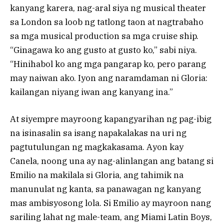
kanyang karera, nag-aral siya ng musical theater
sa London sa loob ng tatlong taon at nagtrabaho
sa mga musical production sa mga cruise ship.
“Ginagawa ko ang gusto at gusto ko,” sabi niya.
“Hinihabol ko ang mga pangarap ko, pero parang
may naiwan ako. Iyon ang naramdaman ni Gloria:
kailangan niyang iwan ang kanyang ina.”
At siyempre mayroong kapangyarihan ng pag-ibig
na isinasalin sa isang napakalakas na uri ng
pagtutulungan ng magkakasama. Ayon kay
Canela, noong una ay nag-alinlangan ang batang si
Emilio na makilala si Gloria, ang tahimik na
manunulat ng kanta, sa panawagan ng kanyang
mas ambisyosong lola. Si Emilio ay mayroon nang
sariling lahat ng male-team, ang Miami Latin Boys,