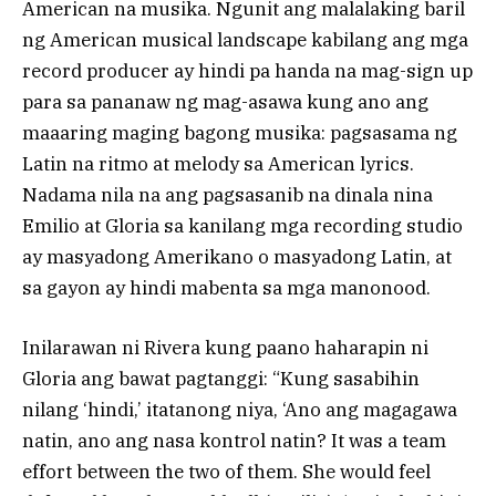
American na musika. Ngunit ang malalaking baril
ng American musical landscape kabilang ang mga
record producer ay hindi pa handa na mag-sign up
para sa pananaw ng mag-asawa kung ano ang
maaaring maging bagong musika: pagsasama ng
Latin na ritmo at melody sa American
lyrics.
Nadama nila na ang pagsasanib na dinala nina
Emilio at Gloria sa kanilang mga recording studio
ay masyadong Amerikano o masyadong Latin, at
sa gayon ay hindi mabenta sa mga manonood.
Inilarawan ni Rivera kung paano haharapin ni
Gloria ang bawat pagtanggi: “Kung sasabihin
nilang ‘hindi,’ itatanong niya, ‘Ano ang magagawa
natin, ano ang nasa kontrol natin? It was a team
effort between the two of them. She would feel