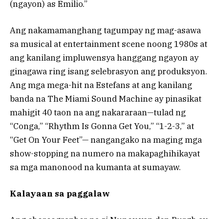
(ngayon) as Emilio.”
Ang nakamamanghang tagumpay ng mag-asawa
sa musical at entertainment scene noong 1980s at
ang kanilang impluwensya hanggang ngayon ay
ginagawa ring isang selebrasyon ang produksyon.
Ang mga mega-hit na Estefans at ang kanilang
banda na The Miami Sound Machine ay pinasikat
mahigit 40 taon na ang nakararaan—tulad ng
“Conga,” “Rhythm Is Gonna Get You,” “1-2-3,” at
“Get On Your Feet”— nangangako na maging mga
show-stopping na numero na makapaghihikayat
sa mga manonood na kumanta at sumayaw.
Kalayaan sa paggalaw