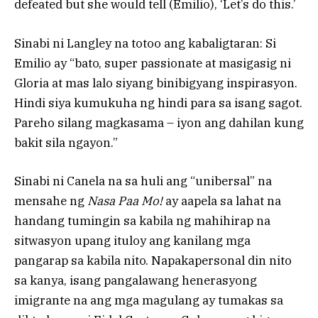
defeated but she would tell (Emilio), ‘Let’s do this.’
Sinabi ni Langley na totoo ang kabaligtaran: Si
Emilio ay “bato, super passionate at masigasig ni
Gloria at mas lalo siyang binibigyang inspirasyon.
Hindi siya kumukuha ng hindi para sa isang sagot.
Pareho silang magkasama – iyon ang dahilan kung
bakit sila ngayon.”
Sinabi ni Canela na sa huli ang “unibersal” na
mensahe ng
Nasa Paa Mo!
ay aapela sa lahat na
handang tumingin sa kabila ng mahihirap na
sitwasyon upang ituloy ang kanilang mga
pangarap sa kabila nito. Napakapersonal din nito
sa kanya, isang pangalawang henerasyong
imigrante na ang mga magulang ay tumakas sa