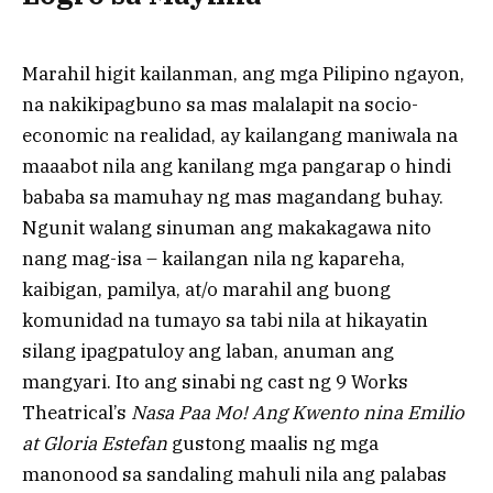
Marahil higit kailanman, ang mga Pilipino ngayon,
na nakikipagbuno sa mas malalapit na socio-
economic na realidad, ay kailangang maniwala na
maaabot nila ang kanilang mga pangarap o hindi
bababa sa mamuhay ng mas magandang buhay.
Ngunit walang sinuman ang makakagawa nito
nang mag-isa – kailangan nila ng kapareha,
kaibigan, pamilya, at/o marahil ang buong
komunidad na tumayo sa tabi nila at hikayatin
silang ipagpatuloy ang laban, anuman ang
mangyari. Ito ang sinabi ng cast ng 9 Works
Theatrical’s
Nasa Paa Mo! Ang Kwento nina Emilio
at Gloria Estefan
gustong maalis ng mga
manonood sa sandaling mahuli nila ang palabas