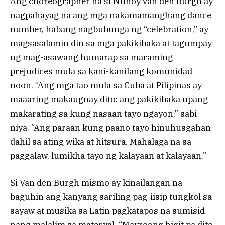
Ang choreographer na si Nunoy van den Burgh ay
nagpahayag na ang mga nakamamanghang dance
number, habang nagbubunga ng “celebration,” ay
magsasalamin din sa mga pakikibaka at tagumpay
ng mag-asawang humarap sa maraming
prejudices mula sa kani-kanilang komunidad
noon. “Ang mga tao mula sa Cuba at Pilipinas ay
maaaring makaugnay dito: ang pakikibaka upang
makarating sa kung nasaan tayo ngayon,” sabi
niya. “Ang paraan kung paano tayo hinuhusgahan
dahil sa ating wika at hitsura. Mahalaga na sa
paggalaw, lumikha tayo ng kalayaan at kalayaan.”
Si Van den Burgh mismo ay kinailangan na
baguhin ang kanyang sariling pag-iisip tungkol sa
sayaw at musika sa Latin pagkatapos na sumisid