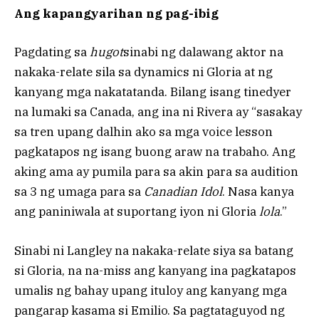
Ang kapangyarihan ng pag-ibig
Pagdating sa
hugot
sinabi ng dalawang aktor na
nakaka-relate sila sa dynamics ni Gloria at ng
kanyang mga nakatatanda. Bilang isang tinedyer
na lumaki sa Canada, ang ina ni Rivera ay “sasakay
sa tren upang dalhin ako sa mga voice lesson
pagkatapos ng isang buong araw na trabaho. Ang
aking ama ay pumila para sa akin para sa audition
sa 3 ng umaga para sa
Canadian Idol
. Nasa kanya
ang paniniwala at suportang iyon ni Gloria
lola
.”
Sinabi ni Langley na nakaka-relate siya sa batang
si Gloria, na na-miss ang kanyang ina pagkatapos
umalis ng bahay upang ituloy ang kanyang mga
pangarap kasama si Emilio. Sa pagtataguyod ng