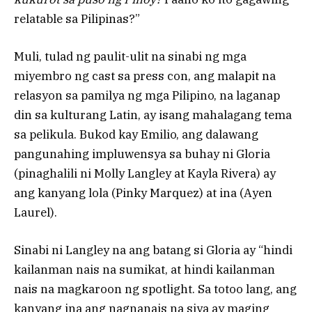
relatable sa Pilipinas?”
Muli, tulad ng paulit-ulit na sinabi ng mga
miyembro ng cast sa press con, ang malapit na
relasyon sa pamilya ng mga Pilipino, na laganap
din sa kulturang Latin, ay isang mahalagang tema
sa pelikula. Bukod kay Emilio, ang dalawang
pangunahing impluwensya sa buhay ni Gloria
(pinaghalili ni Molly Langley at Kayla Rivera) ay
ang kanyang lola (Pinky Marquez) at ina (Ayen
Laurel).
Sinabi ni Langley na ang batang si Gloria ay “hindi
kailanman nais na sumikat, at hindi kailanman
nais na magkaroon ng spotlight. Sa totoo lang, ang
kanyang ina ang nagnanais na siya ay maging