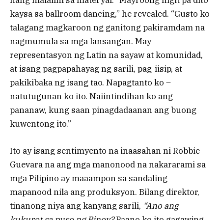
nang malalim sa materyal. “Mayroong higit pa dito
kaysa sa ballroom dancing,” he revealed. “Gusto ko
talagang magkaroon ng ganitong pakiramdam na
nagmumula sa mga lansangan. May
representasyon ng Latin na sayaw at komunidad,
at isang pagpapahayag ng sarili, pag-iisip, at
pakikibaka ng isang tao. Napagtanto ko –
natutugunan ko ito. Naiintindihan ko ang
pananaw, kung saan pinagdadaanan ang buong
kuwentong ito.”
Ito ay isang sentimyento na inaasahan ni Robbie
Guevara na ang mga manonood na nakararami sa
mga Pilipino ay maaampon sa sandaling
mapanood nila ang produksyon. Bilang direktor,
tinanong niya ang kanyang sarili,
“Ano ang
kukurot sa puso ng Pinoy?
Paano ko ito gagawing