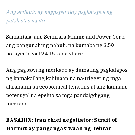
Ang artikulo ay nagpapatuloy pagkatapos ng
patalastas na ito
Samantala, ang Semirara Mining and Power Corp.
ang pangunahing nahuli, na bumaba ng 3.59
porsyento sa P24.15 kada share.
Ang pagbawi ng merkado ay dumating pagkatapos
ng kamakailang kahinaan na na-trigger ng mga
alalahanin sa geopolitical tensions at ang kanilang
potensyal na epekto sa mga pandaigdigang
merkado.
BASAHIN: Iran chief negotiator: Strait of
Hormuz ay pangangasiwaan ng Tehran