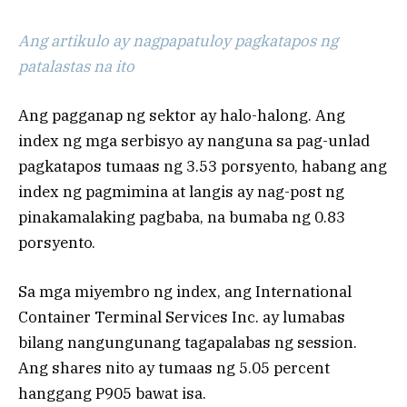
Ang artikulo ay nagpapatuloy pagkatapos ng
patalastas na ito
Ang pagganap ng sektor ay halo-halong. Ang
index ng mga serbisyo ay nanguna sa pag-unlad
pagkatapos tumaas ng 3.53 porsyento, habang ang
index ng pagmimina at langis ay nag-post ng
pinakamalaking pagbaba, na bumaba ng 0.83
porsyento.
Sa mga miyembro ng index, ang International
Container Terminal Services Inc. ay lumabas
bilang nangungunang tagapalabas ng session.
Ang shares nito ay tumaas ng 5.05 percent
hanggang P905 bawat isa.