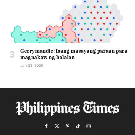
Gerrymandle: Isang masayang paraan para
magnakaw ng halalan
July 29, 2026
Facebook
X
Pinterest
TikTok
Instagram