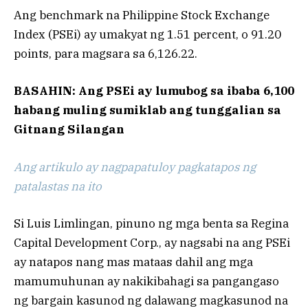
Ang benchmark na Philippine Stock Exchange
Index (PSEi) ay umakyat ng 1.51 percent, o 91.20
points, para magsara sa 6,126.22.
BASAHIN: Ang PSEi ay lumubog sa ibaba 6,100
habang muling sumiklab ang tunggalian sa
Gitnang Silangan
Ang artikulo ay nagpapatuloy pagkatapos ng
patalastas na ito
Si Luis Limlingan, pinuno ng mga benta sa Regina
Capital Development Corp., ay nagsabi na ang PSEi
ay natapos nang mas mataas dahil ang mga
mamumuhunan ay nakikibahagi sa pangangaso
ng bargain kasunod ng dalawang magkasunod na