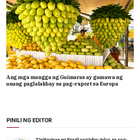
Ang mga mangga ng Guimaras ay gumawa ng
unang paglalakbay sa pag-export sa Europa
PINILI NG EDITOR
Tinitingnan ng Brazil ang tuluy-tuloy na pag-