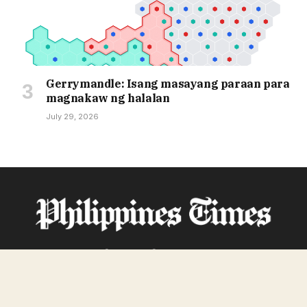
Gerrymandle: Isang masayang paraan para
magnakaw ng halalan
July 29, 2026
Facebook
X
Pinterest
TikTok
Instagram
(Twitter)
© 2026 Philippines Times. Lahat ng Karapatan ay Nakalaan.