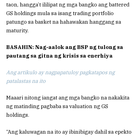
taon, hangga’t ililipat ng mga bangko ang battered
GS holdings mula sa isang trading portfolio
patungo sa basket na hahawakan hanggang sa
maturity.
BASAHIN: Nag-aalok ang BSP ng tulong sa
pautang sa gitna ng krisis sa enerhiya
Ang artikulo ay nagpapatuloy pagkatapos ng
patalastas na ito
Maaari nitong iangat ang mga bangko na nakakita
ng matinding pagbaba sa valuation ng GS
holdings.
“Ang kaluwagan na ito ay ibinibigay dahil sa epekto