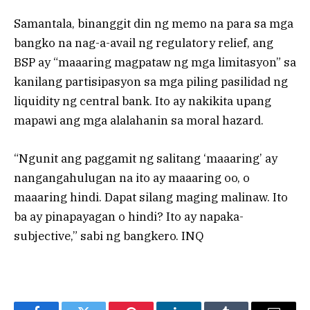
Samantala, binanggit din ng memo na para sa mga
bangko na nag-a-avail ng regulatory relief, ang
BSP ay “maaaring magpataw ng mga limitasyon” sa
kanilang partisipasyon sa mga piling pasilidad ng
liquidity ng central bank. Ito ay nakikita upang
mapawi ang mga alalahanin sa moral hazard.
“Ngunit ang paggamit ng salitang ‘maaaring’ ay
nangangahulugan na ito ay maaaring oo, o
maaaring hindi. Dapat silang maging malinaw. Ito
ba ay pinapayagan o hindi? Ito ay napaka-
subjective,” sabi ng bangkero. INQ