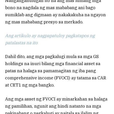
Nangangahulugan ito na ang mas lumang mga
bono na nagdala ng mas mababang ani bago
sumiklab ang digmaan ay nakakakuha na ngayon
ng mas mababang presyo sa merkado.
Ang artikulo ay nagpapatuloy pagkatapos ng
patalastas na ito
Dahil dito, ang mga pagkalugi mula sa mga GS
holdings na inuri bilang mga financial asset sa
patas na halaga sa pamamagitan ng iba pang
comprehensive income (FVOCI) ay tatama sa CAR
at CET1 ng mga bangko.
Ang mga asset ng FVOCI ay minarkahan sa halaga
ng pamilihan, ngunit ang hindi natanto na mga
pakinabang o pagkalugi ay naitala sa ilalim ng