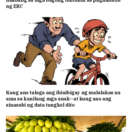
hakbang sa mga bagong tuntunin sa paghahatid
ng ERC
Kung ano talaga ang ibinibigay ng malalakas na
ama sa kanilang mga anak—at kung ano ang
sinasabi ng data tungkol dito