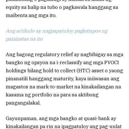
equity sa halip na tubo o pagkawala hanggang sa
maibenta ang mga ito.
Ang artikulo ay nagpapatuloy pagkatapos ng
patalastas na ito
Ang bagong regulatory relief ay nagbibigay sa mga
bangko ng opsyon na i-reclassify ang mga FVOCI
holdings bilang hold to collect (HTC) asset o yaong
pinanatili hanggang maturity, kaya iniiwasan ang
magastos na mark-to-market na kinakailangan na
kasama ng portfolio na para sa aktibong
pangangalakal.
Gayunpaman, ang mga bangko at quasi-bank ay
kinakailangan pa rin na ipagpatuloy ang pag-uulat