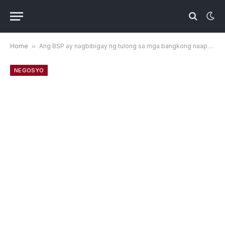
Home
»
Ang BSP ay nagbibigay ng tulong sa mga bangkong naapektuhan ng krisis
NEGOSYO