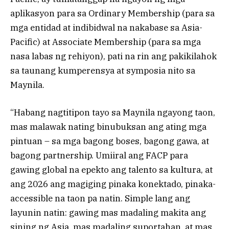
aplikasyon para sa Ordinary Membership (para sa
mga entidad at indibidwal na nakabase sa Asia-
Pacific) at Associate Membership (para sa mga
nasa labas ng rehiyon), pati na rin ang pakikilahok
sa taunang kumperensya at symposia nito sa
Maynila.
“Habang nagtitipon tayo sa Maynila ngayong taon,
mas malawak nating binubuksan ang ating mga
pintuan – sa mga bagong boses, bagong gawa, at
bagong partnership. Umiiral ang FACP para
gawing global na epekto ang talento sa kultura, at
ang 2026 ang magiging pinaka konektado, pinaka-
accessible na taon pa natin. Simple lang ang
layunin natin: gawing mas madaling makita ang
sining ng Asia, mas madaling suportahan, at mas