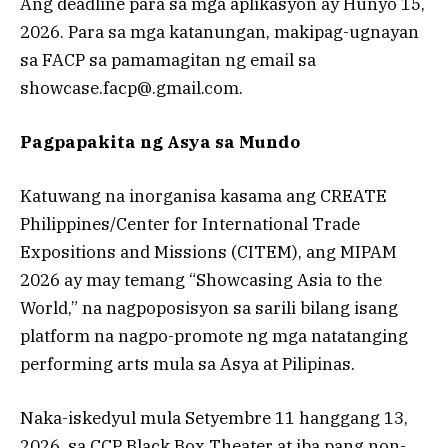
Ang deadline para sa mga aplikasyon ay Hunyo 15,
2026. Para sa mga katanungan, makipag-ugnayan
sa FACP sa pamamagitan ng email sa
showcase.facp@.
gmail.com
.
Pagpapakita ng Asya sa Mundo
Katuwang na inorganisa kasama ang CREATE
Philippines/Center for International Trade
Expositions and Missions (CITEM), ang MIPAM
2026 ay may temang “Showcasing Asia to the
World,” na nagpoposisyon sa sarili bilang isang
platform na nagpo-promote ng mga natatanging
performing arts mula sa Asya at Pilipinas.
Naka-iskedyul mula Setyembre 11 hanggang 13,
2026, sa CCP Black Box Theater at iba pang non-