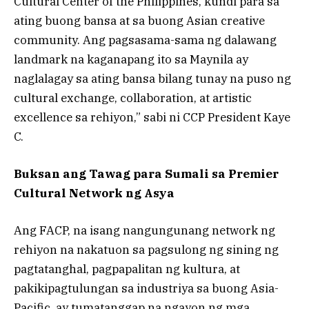
Cultural Center of the Philippines, kundi para sa
ating buong bansa at sa buong Asian creative
community. Ang pagsasama-sama ng dalawang
landmark na kaganapang ito sa Maynila ay
naglalagay sa ating bansa bilang tunay na puso ng
cultural exchange, collaboration, at artistic
excellence sa rehiyon,” sabi ni CCP President Kaye
C.
Buksan ang Tawag para Sumali sa Premier
Cultural Network ng Asya
Ang FACP, na isang nangungunang network ng
rehiyon na nakatuon sa pagsulong ng sining ng
pagtatanghal, pagpapalitan ng kultura, at
pakikipagtulungan sa industriya sa buong Asia-
Pacific, ay tumatanggap na ngayon ng mga