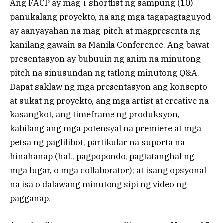
Ang FACP ay mag-i-shortlist ng sampung (10)
panukalang proyekto, na ang mga tagapagtaguyod
ay aanyayahan na mag-pitch at magpresenta ng
kanilang gawain sa Manila Conference. Ang bawat
presentasyon ay bubuuin ng anim na minutong
pitch na sinusundan ng tatlong minutong Q&A.
Dapat saklaw ng mga presentasyon ang konsepto
at sukat ng proyekto, ang mga artist at creative na
kasangkot, ang timeframe ng produksyon,
kabilang ang mga potensyal na premiere at mga
petsa ng paglilibot, partikular na suporta na
hinahanap (hal., pagpopondo, pagtatanghal ng
mga lugar, o mga collaborator); at isang opsyonal
na isa o dalawang minutong sipi ng video ng
pagganap.