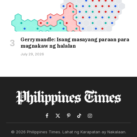
Gerrymandle: Isang masayang paraan para
magnakaw ng halalan
July 29, 2026
Facebook
X
Pinterest
TikTok
Instagram
(Twitter)
© 2026 Philippines Times. Lahat ng Karapatan ay Nakalaan.