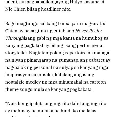
talent, ay magbabalik ngayong Hulyo kasama si
Nic Chien bilang headliner nito.
Bago magtungo sa ibang bansa para mag-aral, si
Chien ay nasa gitna ng entablado
Never Really
Through
isang gabi ng mga kanta na humubog sa
kanyang paglalakbay bilang isang performer at
storyteller. Nagtatampok ng repertoire na matagal
na niyang pinangarap na gumanap, ang cabaret ay
nag-aalok ng personal na sulyap sa kanyang mga
inspirasyon sa musika, kabilang ang isang
nostalgic medley ng mga minamahal na cartoon
theme songs mula sa kanyang pagkabata.
“Nais kong ipakita ang mga ito dahil ang mga ito
ay mahusay na musika na hindi ko madalas