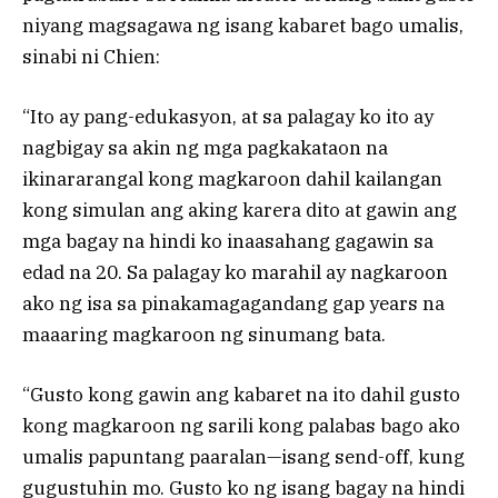
niyang magsagawa ng isang kabaret bago umalis,
sinabi ni Chien:
“Ito ay pang-edukasyon, at sa palagay ko ito ay
nagbigay sa akin ng mga pagkakataon na
ikinararangal kong magkaroon dahil kailangan
kong simulan ang aking karera dito at gawin ang
mga bagay na hindi ko inaasahang gagawin sa
edad na 20. Sa palagay ko marahil ay nagkaroon
ako ng isa sa pinakamagagandang gap years na
maaaring magkaroon ng sinumang bata.
“Gusto kong gawin ang kabaret na ito dahil gusto
kong magkaroon ng sarili kong palabas bago ako
umalis papuntang paaralan—isang send-off, kung
gugustuhin mo. Gusto ko ng isang bagay na hindi