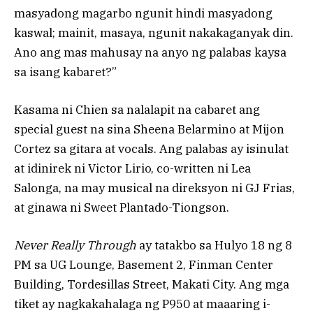
masyadong magarbo ngunit hindi masyadong
kaswal; mainit, masaya, ngunit nakakaganyak din.
Ano ang mas mahusay na anyo ng palabas kaysa
sa isang kabaret?”
Kasama ni Chien sa nalalapit na cabaret ang
special guest na sina Sheena Belarmino at Mijon
Cortez sa gitara at vocals. Ang palabas ay isinulat
at idinirek ni Victor Lirio, co-written ni Lea
Salonga, na may musical na direksyon ni GJ Frias,
at ginawa ni Sweet Plantado-Tiongson.
Never Really Through
ay tatakbo sa Hulyo 18 ng 8
PM sa UG Lounge, Basement 2, Finman Center
Building, Tordesillas Street, Makati City. Ang mga
tiket ay nagkakahalaga ng P950 at maaaring i-