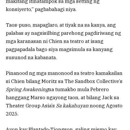
makitang itinatampok sa mga setting ng
konsiyerto,” pagbabahagi niya.
Taos-puso, mapaglaro, at tiyak na sa kanya, ang
palabas ay nagsisilbing parehong pagdiriwang ng
mga karanasan ni Chien sa teatro at isang
pagpapadala bago siya magsimula sa kanyang
susunod na kabanata.
Pinanood ng mga manonood sa teatro kamakailan
si Chien bilang Moritz sa The Sandbox Collective’s
Spring Awakening
na tumakbo mula Pebrero
hanggang Marso ngayong taon, at bilang Jack sa
Theater Group Asia’s
Sa kakahuyan
noong Agosto
2025.
Ayon kay Plantado-Tiongson, galing mismo kay