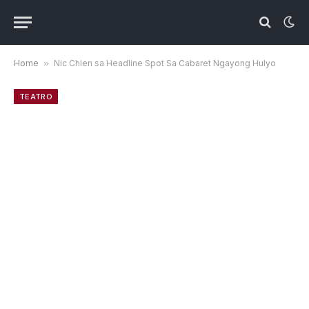
Home
»
Nic Chien sa Headline Spot Sa Cabaret Ngayong Hulyo
TEATRO