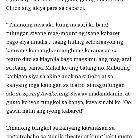
Chien ang ideya para sa cabaret.
“Tinanong niya ako kung maaari ko bang
tulungan siyang mag-mount ng isang kabaret
bago siya umalis… isang huling selebrasyon ng
kanyang kamangha-manghang karanasan sa
teatro dito sa Maynila bago magsimulang mag-aral
sa ibang bansa. Mahal ko ang batang ito. Mabuting
kaibigan siya sa aking anak na si Gabo at sa
kanyang mga kaibigan sa teatro, at nagtulungan
sila sa
Spring Awakening
. Siya ay madamdamin, at
gusto ko iyon tungkol sa kanya, kaya sinabi ko, ‘Oo,
gawin natin ang iyong kabaret!’”
Tinanong tungkol sa kanyang karanasan sa
pagtatrabaho sa Manila theater at kung bakit gusto