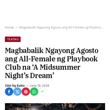
Home
»
Magbabalik Ngayong Agosto ang All-Female ng Playbook Club na ‘A Midsummer Night’s Dream’
TEATRO
Magbabalik Ngayong Agosto
ang All-Female ng Playbook
Club na ‘A Midsummer
Night’s Dream’
Silid Ng Balita
June 19, 2026