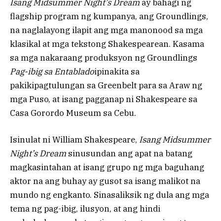
Isang Midsummer Night’s Dream
ay bahagi ng
flagship program ng kumpanya, ang Groundlings,
na naglalayong ilapit ang mga manonood sa mga
klasikal at mga tekstong Shakespearean. Kasama
sa mga nakaraang produksyon ng Groundlings
Pag-ibig sa Entablado
ipinakita sa
pakikipagtulungan sa Greenbelt para sa Araw ng
mga Puso, at isang pagganap ni Shakespeare sa
Casa Gorordo Museum sa Cebu.
Isinulat ni William Shakespeare,
Isang Midsummer
Night’s Dream
sinusundan ang apat na batang
magkasintahan at isang grupo ng mga baguhang
aktor na ang buhay ay gusot sa isang malikot na
mundo ng engkanto. Sinasaliksik ng dula ang mga
tema ng pag-ibig, ilusyon, at ang hindi