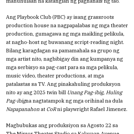
mahuhulaan na katangian ng pagnanais ng tao.
Ang Playbook Club (PBC) ay isang grassroots
production house na nagpapalabas ng mga theater
production, gumagawa ng mga maikling pelikula,
at nagho-host ng buwanang script-reading night.
Bilang karagdagan sa pamamahala sa grupo ng
mga artist nito, nagbibigay din ang kumpanya ng
mga serbisyo sa pag-cast para sa mga pelikula,
music video, theater productions, at mga
patalastas sa TV. Ang pinakahuling produksyon
nito ay ang 2025 twin bill
Unang Pag-ibig, Huling
Pag-ibig
na nagtatampok ng mga orihinal na dula
Napapanahon
at
CoR
ni playwright Rafael Jimenez.
Magbubukas ang produksiyon sa Agosto 22 sa
The Mirror Theater Studio sa Kalayaan Avenue,