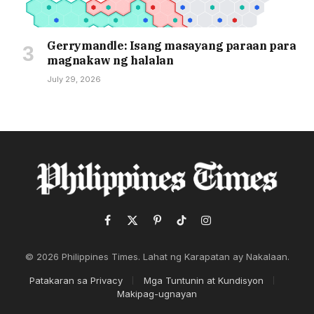
Gerrymandle: Isang masayang paraan para
magnakaw ng halalan
July 29, 2026
Facebook
X
Pinterest
TikTok
Instagram
(Twitter)
© 2026 Philippines Times. Lahat ng Karapatan ay Nakalaan.
Patakaran sa Privacy
Mga Tuntunin at Kundisyon
Makipag-ugnayan