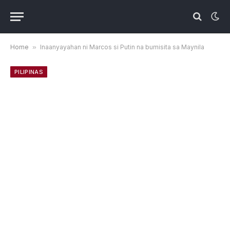
Home
»
Inaanyayahan ni Marcos si Putin na bumisita sa Maynila
PILIPINAS