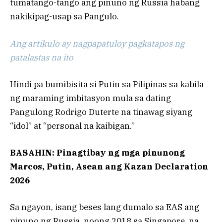
tumatango-tango ang pinuno ng Russia habang
nakikipag-usap sa Pangulo.
Ang artikulo ay nagpapatuloy pagkatapos ng
patalastas na ito
Hindi pa bumibisita si Putin sa Pilipinas sa kabila
ng maraming imbitasyon mula sa dating
Pangulong Rodrigo Duterte na tinawag siyang
“idol” at “personal na kaibigan.”
BASAHIN: Pinagtibay ng mga pinunong
Marcos, Putin, Asean ang Kazan Declaration
2026
Sa ngayon, isang beses lang dumalo sa EAS ang
pinuno ng Russia, noong 2018 sa Singapore, na