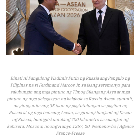
Binati ni Pangulong Vladimir Putin ng Russia ang Pangulo ng
Pilipinas na si Ferdinand Marcos Jr. sa isang seremonya para
salubungin ang mga pinuno ng Timog Silangang Asya at mga
pinuno ng mga delegasyon na kalahok sa Russia-Asean summit,
na ginugunita ang 35 taon ng pagtutulungan sa pagitan ng
Russia at ng mga bansang Asean, sa gitnang lungsod ng Kazan
ng Russia, humigit-kumulang 700 kilometro sa silangan ng
kabisera, Moscow, noong Hunyo 1267, 20. Nemenovho | Agence
France-Presse