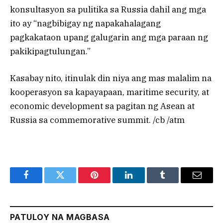
konsultasyon sa pulitika sa Russia dahil ang mga
ito ay “nagbibigay ng napakahalagang
pagkakataon upang galugarin ang mga paraan ng
pakikipagtulungan.”
Kasabay nito, itinulak din niya ang mas malalim na
kooperasyon sa kapayapaan, maritime security, at
economic development sa pagitan ng Asean at
Russia sa commemorative summit. /cb /atm
Facebook
Twitter
Pinterest
LinkedIn
Tumblr
Email
PATULOY NA MAGBASA