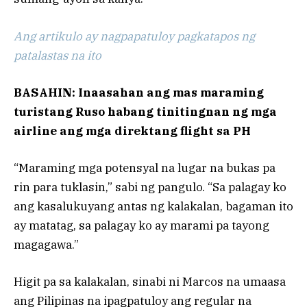
Ang artikulo ay nagpapatuloy pagkatapos ng
patalastas na ito
BASAHIN: Inaasahan ang mas maraming
turistang Ruso habang tinitingnan ng mga
airline ang mga direktang flight sa PH
“Maraming mga potensyal na lugar na bukas pa
rin para tuklasin,” sabi ng pangulo. “Sa palagay ko
ang kasalukuyang antas ng kalakalan, bagaman ito
ay matatag, sa palagay ko ay marami pa tayong
magagawa.”
Higit pa sa kalakalan, sinabi ni Marcos na umaasa
ang Pilipinas na ipagpatuloy ang regular na