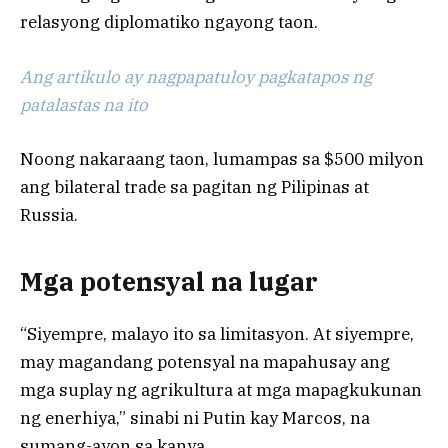
relasyong diplomatiko ngayong taon.
Ang artikulo ay nagpapatuloy pagkatapos ng
patalastas na ito
Noong nakaraang taon, lumampas sa $500 milyon
ang bilateral trade sa pagitan ng Pilipinas at
Russia.
Mga potensyal na lugar
“Siyempre, malayo ito sa limitasyon. At siyempre,
may magandang potensyal na mapahusay ang
mga suplay ng agrikultura at mga mapagkukunan
ng enerhiya,” sinabi ni Putin kay Marcos, na
sumang-ayon sa kanya.