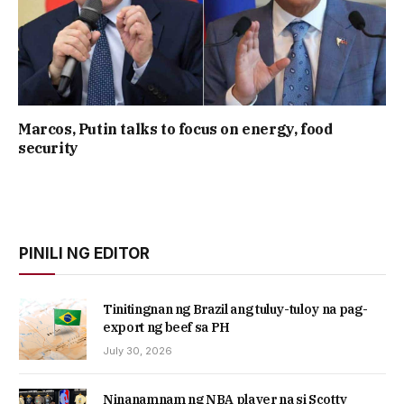
Marcos, Putin talks to focus on energy, food
security
PINILI NG EDITOR
Tinitingnan ng Brazil ang tuluy-tuloy na pag-
export ng beef sa PH
July 30, 2026
Ninanamnam ng NBA player na si Scotty