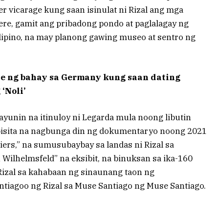
r vicarage kung saan isinulat ni Rizal ang mga
ere, gamit ang pribadong pondo at paglalagay ng
ipino, na may planong gawing museo at sentro ng
te ng bahay sa Germany kung saan dating
 ‘Noli’
layunin na itinuloy ni Legarda mula noong libutin
bisita na nagbunga din ng dokumentaryo noong 2021
riers,” na sumusubaybay sa landas ni Rizal sa
n Wilhelmsfeld” na eksibit, na binuksan sa ika-160
izal sa kahabaan ng sinaunang taon ng
ntiagoo ng Rizal sa Muse Santiago ng Muse Santiago.