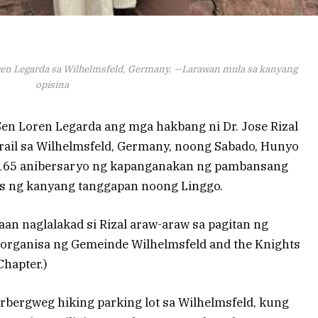
Loren Legarda sa Wilhelmsfeld, Germany. —Larawan mula sa kanyang
opisina
Sen Loren Legarda ang mga hakbang ni Dr. Jose Rizal
Trail sa Wilhelmsfeld, Germany, noong Sabado, Hunyo
a-165 anibersaryo ng kapanganakan ng pambansang
bas ng kanyang tanggapan noong Linggo.
an naglalakad si Rizal araw-araw sa pagitan ng
inorganisa ng Gemeinde Wilhelmsfeld and the Knights
Chapter.)
bergweg hiking parking lot sa Wilhelmsfeld, kung