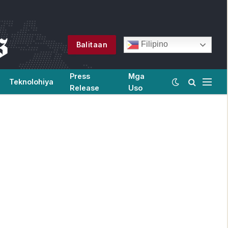
Filipino
Balitaan
Press
Mga
Teknolohiya
Release
Uso