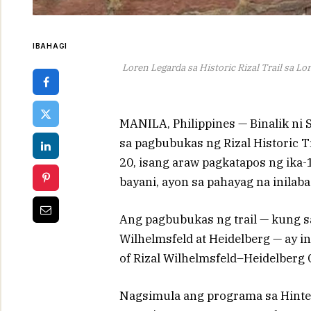
IBAHAGI
Loren Legarda sa Historic Rizal Trail sa 
MANILA, Philippines — Binalik ni 
sa pagbubukas ng Rizal Historic 
20, isang araw pagkatapos ng ik
bayani, ayon sa pahayag na inila
Ang pagbubukas ng trail — kung sa
Wilhelmsfeld at Heidelberg — ay 
of Rizal Wilhelmsfeld–Heidelberg 
Nagsimula ang programa sa Hinter