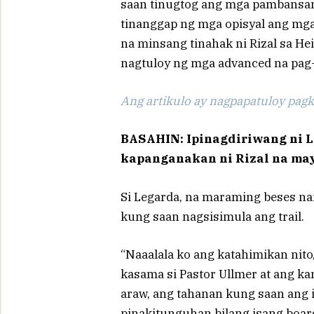
saan tinugtog ang mga pambansang
tinanggap ng mga opisyal ang mga k
na minsang tinahak ni Rizal sa Hei
nagtuloy ng mga advanced na pag-
Ang artikulo ay nagpapatuloy pagka
BASAHIN: Ipinagdiriwang ni L
kapanganakan ni Rizal na ma
Si Legarda, na maraming beses nan
kung saan nagsisimula ang trail.
“Naaalala ko ang katahimikan nito,
kasama si Pastor Ullmer at ang ka
araw, ang tahanan kung saan ang 
pinakitunguhan bilang isang boarde