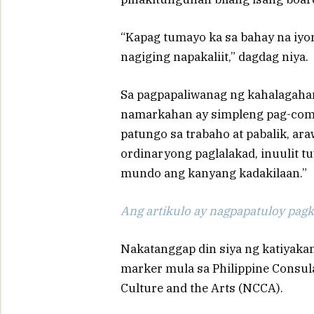
“Kapag tumayo ka sa bahay na iyon
nagiging napakaliit,” dagdag niya.
Sa pagpapaliwanag ng kahalagahan n
namarkahan ay simpleng pag-comm
patungo sa trabaho at pabalik, ar
ordinaryong paglalakad, inuulit t
mundo ang kanyang kadakilaan.”
Ang artikulo ay nagpapatuloy pagka
Nakatanggap din siya ng katiyakan
marker mula sa Philippine Consul
Culture and the Arts (NCCA).