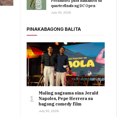
Fernandez para makaabot sa
quarterfinals ng DC Open
July 30, 2026
PINAKABAGONG BALITA
Muling nagsama sina Jerald
Napoles, Pepe Herrera sa
bagong comedy film
July 30, 2026