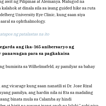
 awit ng Pilipinas at Alemanya. Malugod na
alahok at dinala sila sa isang guided hike sa ruta
delberg University Eye Clinic, kung saan siya
aaral sa ophthalmology.
tapos ng patalastas na ito
egarda ang ika-165 anibersaryo ng
y panawagan para sa pagkakaisa
g bumisita sa Wilhelmsfeld, ay pamilyar sa bahay
 ang vicarage kung saan nanatili si Dr. Jose Rizal
nyang pamilya, ang hardin nila ni Eta sa madaling
isang binata mula sa Calamba ay hindi
r at higit na parang isang anak na lalaki,” sabi niya.