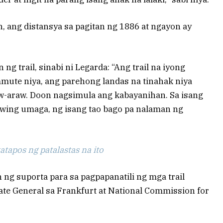
, ang distansya sa pagitan ng 1886 at ngayon ay
g trail, sinabi ni Legarda: “Ang trail na iyong
ute niya, ang parehong landas na tinahak niya
aw-araw. Doon nagsimula ang kabayanihan. Sa isang
uwing umaga, ng isang tao bago pa nalaman ng
tapos ng patalastas na ito
 ng suporta para sa pagpapanatili ng mga trail
ate General sa Frankfurt at National Commission for