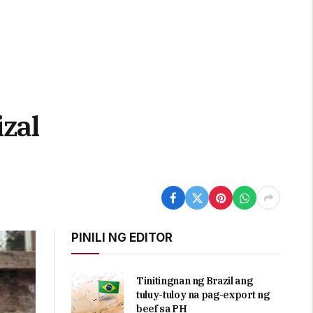
zal
PINILI NG EDITOR
Tinitingnan ng Brazil ang
tuluy-tuloy na pag-export ng
beef sa PH