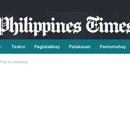
Teatro
Paglalakbay
Palakasan
Pamumuhay
Trail sa Germany