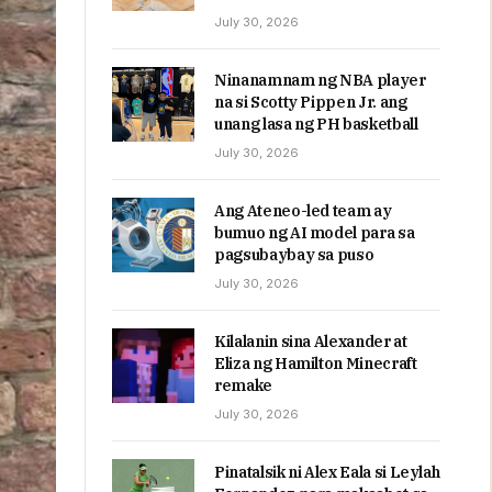
July 30, 2026
Ninanamnam ng NBA player
na si Scotty Pippen Jr. ang
unang lasa ng PH basketball
July 30, 2026
Ang Ateneo-led team ay
bumuo ng AI model para sa
pagsubaybay sa puso
July 30, 2026
Kilalanin sina Alexander at
Eliza ng Hamilton Minecraft
remake
July 30, 2026
Pinatalsik ni Alex Eala si Leylah