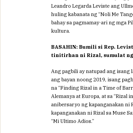
Leandro Legarda Leviste ang Ullme
huling kabanata ng “Noli Me Tang
bahay sa pagmamay-ari ng mga Pil
kultura.
BASAHIN: Bumili si Rep. Levis
tinitirhan ni Rizal, sumulat ng
Ang pagbili ay natupad ang isang 
ang bayan noong 2019, isang pag
na “Finding Rizal in a Time of Bar
Alemanya at Europa, at sa “Rizal i
anibersaryo ng kapanganakan ni R
kapanganakan ni Rizal sa Muse Sa
“Mi Ultimo Adios.”