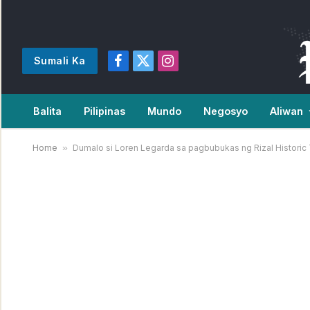
Sumali Ka
Facebook
X
Instagram
(Twitter)
Balita
Pilipinas
Mundo
Negosyo
Aliwan
Home
»
Dumalo si Loren Legarda sa pagbubukas ng Rizal Historic 