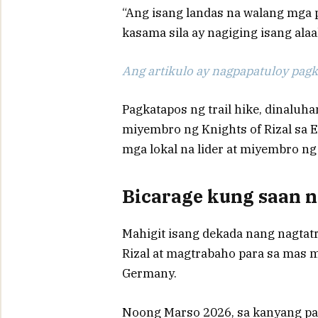
“Ang isang landas na walang mga 
kasama sila ay nagiging isang alaa
Ang artikulo ay nagpapatuloy pagka
Pagkatapos ng trail hike, dinaluh
miyembro ng Knights of Rizal sa 
mga lokal na lider at miyembro n
Bicarage kung saan na
Mahigit isang dekada nang nagtat
Rizal at magtrabaho para sa mas 
Germany.
Noong Marso 2026, sa kanyang pagh