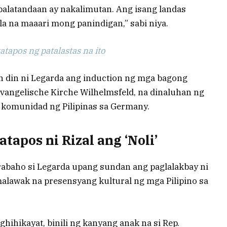
palatandaan ay nakalimutan. Ang isang landas
la na maaari mong panindigan,” sabi niya.
tapos ng patalastas na ito
an din ni Legarda ang induction ng mga bagong
Evangelische Kirche Wilhelmsfeld, na dinaluhan ng
g komunidad ng Pilipinas sa Germany.
tapos ni Rizal ang ‘Noli’
rabaho si Legarda upang sundan ang paglalakbay ni
malawak na presensyang kultural ng mga Pilipino sa
ihikayat, binili ng kanyang anak na si Rep.