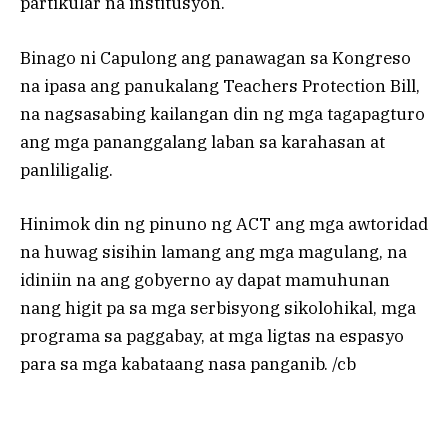
partikular na institusyon.
Binago ni Capulong ang panawagan sa Kongreso
na ipasa ang panukalang Teachers Protection Bill,
na nagsasabing kailangan din ng mga tagapagturo
ang mga pananggalang laban sa karahasan at
panliligalig.
Hinimok din ng pinuno ng ACT ang mga awtoridad
na huwag sisihin lamang ang mga magulang, na
idiniin na ang gobyerno ay dapat mamuhunan
nang higit pa sa mga serbisyong sikolohikal, mga
programa sa paggabay, at mga ligtas na espasyo
para sa mga kabataang nasa panganib. /cb