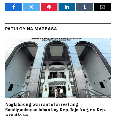
Facebook
Twitter
Pinterest
LinkedIn
Tumblr
Email
PATULOY NA MAGBASA
Naglabas ng warrant of arrest ang
Sandiganbayan laban kay Rep. Jojo Ang, ex-Rep.
Arnulfo Go