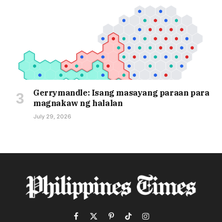
Gerrymandle: Isang masayang paraan para
magnakaw ng halalan
July 29, 2026
Facebook
X
Pinterest
TikTok
Instagram