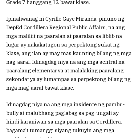
Grade 7 hanggang 12 bawat klase.
Ipinaliwanag ni Cyrille Gaye Miranda, pinuno ng
DepEd Cordillera Regional Public Affairs, na ang
mga maliliit na paaralan at paaralan sa liblib na
lugar ay nakakatugon sa perpektong sukat ng
klase, ang ilan ay may mas kaunting bilang ng mga
nag-aaral. Idinagdag niya na ang mga sentral na
paaralang elementarya at malalaking paaralang
sekondarya ay lumampas sa perpektong bilang ng
mga mag-aaral bawat klase.
Idinagdag niya na ang mga insidente ng pambu-
bully at malubhang paglabag sa pag-uugali ay
hindi karaniwan sa mga paaralan sa Cordillera,
bagama’t tumanggi siyang tukuyin ang mga