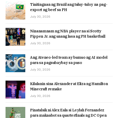
Tinitingnan ng Brazil ang tuluy-tuloy na pag-
export ng beef sa PH
July 30, 2026
Ninanamnam ng NBA player na si Scotty
Pippen Jr. ang unang lasa ng PH basketball
July 30, 2026
Ang Ateneo-led team ay bumuo ng AI model
para sa pagsubaybay sa puso
July 30, 2026
Kilalanin sina Alexander at Eliza ng Hamilton
Minecraft remake
July 30, 2026
Pinatalsik ni Alex Eala si Leylah Fernandez
para makaabot sa quarterfinals ng DC Open