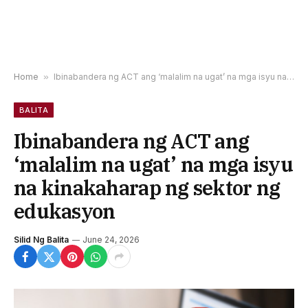
Home
»
Ibinabandera ng ACT ang ‘malalim na ugat’ na mga isyu na kinakaharap ng sektor ng edukasyon
BALITA
Ibinabandera ng ACT ang
‘malalim na ugat’ na mga isyu
na kinakaharap ng sektor ng
edukasyon
Silid Ng Balita
June 24, 2026