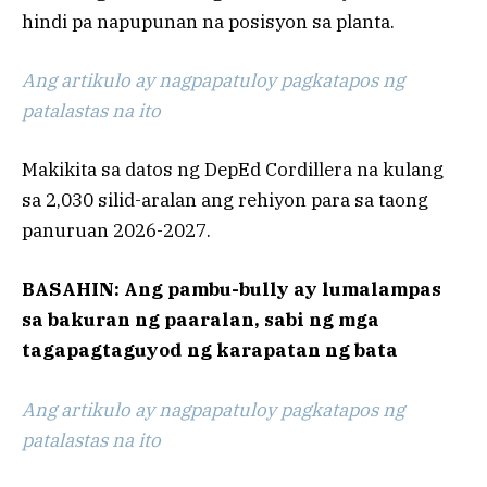
hindi pa napupunan na posisyon sa planta.
Ang artikulo ay nagpapatuloy pagkatapos ng
patalastas na ito
Makikita sa datos ng DepEd Cordillera na kulang
sa 2,030 silid-aralan ang rehiyon para sa taong
panuruan 2026-2027.
BASAHIN: Ang pambu-bully ay lumalampas
sa bakuran ng paaralan, sabi ng mga
tagapagtaguyod ng karapatan ng bata
Ang artikulo ay nagpapatuloy pagkatapos ng
patalastas na ito