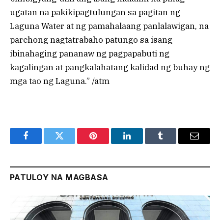
ugatan na pakikipagtulungan sa pagitan ng
Laguna Water at ng pamahalaang panlalawigan, na
parehong nagtatrabaho patungo sa isang
ibinahaging pananaw ng pagpapabuti ng
kagalingan at pangkalahatang kalidad ng buhay ng
mga tao ng Laguna.” /atm
Facebook
Twitter
Pinterest
LinkedIn
Tumblr
Email
PATULOY NA MAGBASA