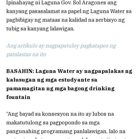
Ipinahayag ni Laguna Gov. Sol Aragones ang
kanyang pasasalamat sa papel ng Laguna Water sa
pagbibigay ng mataas na kalidad na serbisyo ng
tubig sa kanyang lalawigan.
Ang artikulo ay nagpapatuloy pagkatapos ng
patalastas na ito
BASAHIN: Laguna Water ay nagpapalakas ng
kalusugan ng mga estudyante sa
pamamagitan ng mga bagong drinking
fountain
“Ang bayad sa konsesyon na ito ay lubos na
makatutulong sa pagpopondo sa mga
pangunahing programang panlalawigan, lalo na