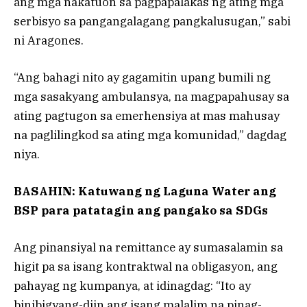
ang mga nakatuon sa pagpapalakas ng ating mga
serbisyo sa pangangalagang pangkalusugan,” sabi
ni Aragones.
“Ang bahagi nito ay gagamitin upang bumili ng
mga sasakyang ambulansya, na magpapahusay sa
ating pagtugon sa emerhensiya at mas mahusay
na paglilingkod sa ating mga komunidad,” dagdag
niya.
BASAHIN: Katuwang ng Laguna Water ang
BSP para patatagin ang pangako sa SDGs
Ang pinansiyal na remittance ay sumasalamin sa
higit pa sa isang kontraktwal na obligasyon, ang
pahayag ng kumpanya, at idinagdag: “Ito ay
binibigyang-diin ang isang malalim na pinag-