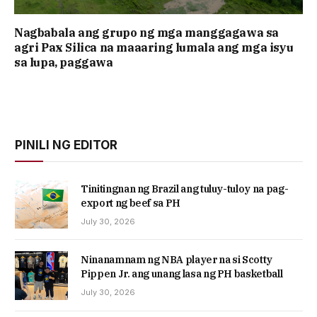
Nagbabala ang grupo ng mga manggagawa sa
agri Pax Silica na maaaring lumala ang mga isyu
sa lupa, paggawa
PINILI NG EDITOR
Tinitingnan ng Brazil ang tuluy-tuloy na pag-
export ng beef sa PH
July 30, 2026
Ninanamnam ng NBA player na si Scotty
Pippen Jr. ang unang lasa ng PH basketball
July 30, 2026