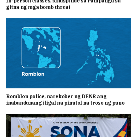
In-person classes, sinuspinde sa Pampanga sa
gitna ng mga bomb threat
Romblon police, narekober ng DENR ang
inabandunang iligal na pinutol na troso ng puno