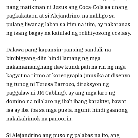
nang matikman ni Jesus ang Coca-Cola sa unang
pagkakataon at si Alejandrino, na naliligo sa
pulang liwanag laban sa itim na itim, ay nakaranas
ng isang bagay na katulad ng relihiyosong ecstasy.
Dalawa pang kapansin-pansing sandali, na
binibigyang-diin hindi lamang ng mga
nakamamanghang ilaw kundi pati na rin ng mga
kagyat na ritmo at koreograpia (musika at disenyo
ng tunog ni Teresa Barrozo, direksyon ng
paggalaw ni JM Cabling), ay ang mga laro ng
domino na nilalaro ng iba’t ibang karakter, bawat
isa ay iba-iba sa mga pusta, ngunit hindi gaanong
nakakahimok na panoorin.
Si Alejandrino ang puso ng palabas na ito, ang