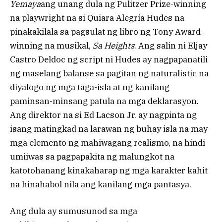
Yemaya
ang unang dula ng Pulitzer Prize-winning
na playwright na si Quiara Alegría Hudes na
pinakakilala sa pagsulat ng libro ng Tony Award-
winning na musikal,
Sa Heights
. Ang salin ni Eljay
Castro Deldoc ng script ni Hudes ay nagpapanatili
ng maselang balanse sa pagitan ng naturalistic na
diyalogo ng mga taga-isla at ng kanilang
paminsan-minsang patula na mga deklarasyon.
Ang direktor na si Ed Lacson Jr. ay nagpinta ng
isang matingkad na larawan ng buhay isla na may
mga elemento ng mahiwagang realismo, na hindi
umiiwas sa pagpapakita ng malungkot na
katotohanang kinakaharap ng mga karakter kahit
na hinahabol nila ang kanilang mga pantasya.
Ang dula ay sumusunod sa mga