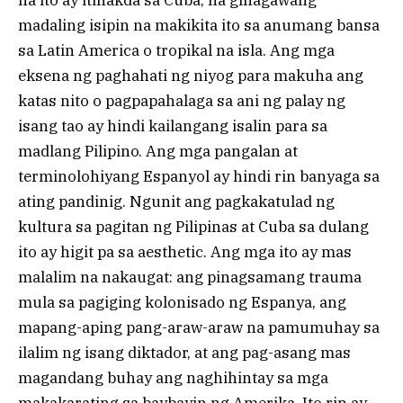
na ito ay itinakda sa Cuba, na ginagawang
madaling isipin na makikita ito sa anumang bansa
sa Latin America o tropikal na isla. Ang mga
eksena ng paghahati ng niyog para makuha ang
katas nito o pagpapahalaga sa ani ng palay ng
isang tao ay hindi kailangang isalin para sa
madlang Pilipino. Ang mga pangalan at
terminolohiyang Espanyol ay hindi rin banyaga sa
ating pandinig. Ngunit ang pagkakatulad ng
kultura sa pagitan ng Pilipinas at Cuba sa dulang
ito ay higit pa sa aesthetic. Ang mga ito ay mas
malalim na nakaugat: ang pinagsamang trauma
mula sa pagiging kolonisado ng Espanya, ang
mapang-aping pang-araw-araw na pamumuhay sa
ilalim ng isang diktador, at ang pag-asang mas
magandang buhay ang naghihintay sa mga