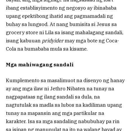
ibang establisyimento ng negosyo ay ibinababa
upang epektibong ihatid ang pagmamadali ng
buhay sa lungsod. At nang bumisita si Jesus sa
grocery store ni Lila sa isang mahalagang sandali,
isang kabuuan
pridyider
may mga bote ng Coca-
Cola na bumababa mula sa kisame.
Mga mahiwagang sandali
Kumplemento sa masalimuot na disenyo ng hanay
ay ang mga ilaw ni Jethro Nibaten na tunay na
nagpapataas ng ilang sandali sa dula, na
nagtutulak sa madla sa lubos na kadiliman upang
tunay na mapansin ang mga partikular na
karakter. Isa sa mga sandaling nabubuhay pa rin
sa isipan ng manunulat na ito na walang bayad ay