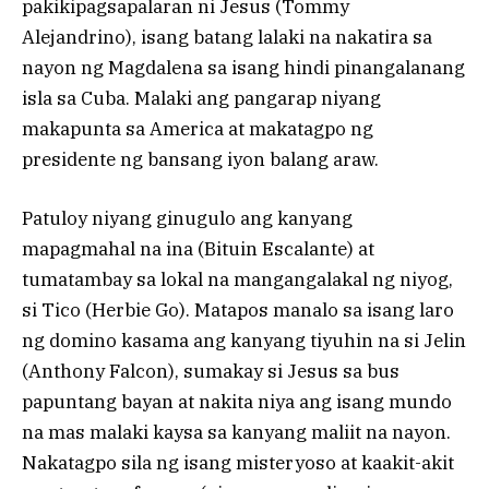
pakikipagsapalaran ni Jesus (Tommy
Alejandrino), isang batang lalaki na nakatira sa
nayon ng Magdalena sa isang hindi pinangalanang
isla sa Cuba. Malaki ang pangarap niyang
makapunta sa America at makatagpo ng
presidente ng bansang iyon balang araw.
Patuloy niyang ginugulo ang kanyang
mapagmahal na ina (Bituin Escalante) at
tumatambay sa lokal na mangangalakal ng niyog,
si Tico (Herbie Go). Matapos manalo sa isang laro
ng domino kasama ang kanyang tiyuhin na si Jelin
(Anthony Falcon), sumakay si Jesus sa bus
papuntang bayan at nakita niya ang isang mundo
na mas malaki kaysa sa kanyang maliit na nayon.
Nakatagpo sila ng isang misteryoso at kaakit-akit