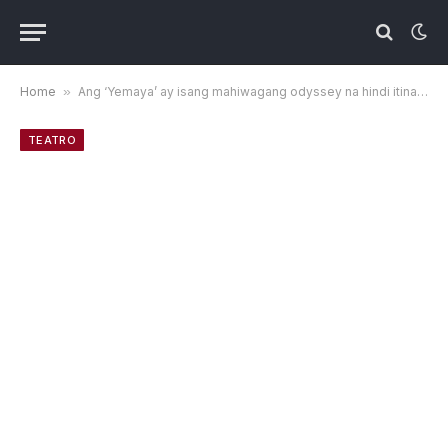
Home
»
Ang ‘Yemaya’ ay isang mahiwagang odyssey na hindi itinatago ang malungkot na katotohanan
TEATRO