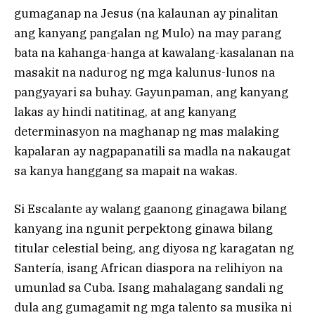
gumaganap na Jesus (na kalaunan ay pinalitan
ang kanyang pangalan ng Mulo) na may parang
bata na kahanga-hanga at kawalang-kasalanan na
masakit na nadurog ng mga kalunus-lunos na
pangyayari sa buhay. Gayunpaman, ang kanyang
lakas ay hindi natitinag, at ang kanyang
determinasyon na maghanap ng mas malaking
kapalaran ay nagpapanatili sa madla na nakaugat
sa kanya hanggang sa mapait na wakas.
Si Escalante ay walang gaanong ginagawa bilang
kanyang ina ngunit perpektong ginawa bilang
titular celestial being, ang diyosa ng karagatan ng
Santería, isang African diaspora na relihiyon na
umunlad sa Cuba. Isang mahalagang sandali ng
dula ang gumagamit ng mga talento sa musika ni