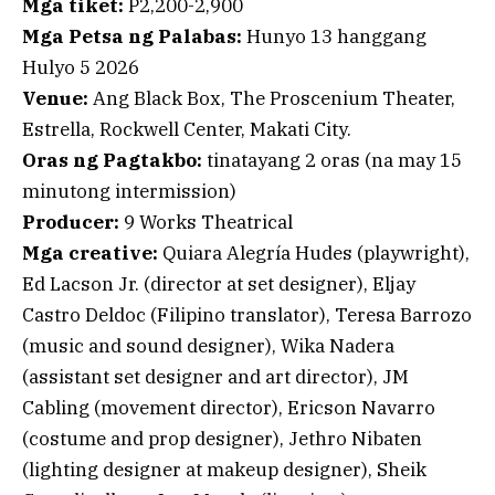
Mga tiket:
P2,200-2,900
Mga Petsa ng Palabas:
Hunyo 13 hanggang
Hulyo 5 2026
Venue:
Ang Black Box, The Proscenium Theater,
Estrella, Rockwell Center, Makati City.
Oras ng Pagtakbo:
tinatayang 2 oras (na may 15
minutong intermission)
Producer:
9 Works Theatrical
Mga creative:
Quiara Alegría Hudes (playwright),
Ed Lacson Jr. (director at set designer), Eljay
Castro Deldoc (Filipino translator), Teresa Barrozo
(music and sound designer), Wika Nadera
(assistant set designer and art director), JM
Cabling (movement director), Ericson Navarro
(costume and prop designer), Jethro Nibaten
(lighting designer at makeup designer), Sheik