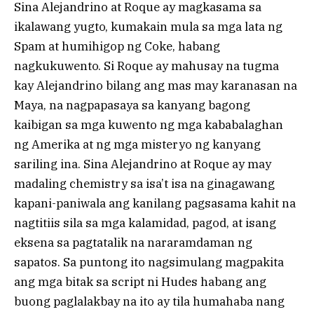
Sina Alejandrino at Roque ay magkasama sa
ikalawang yugto, kumakain mula sa mga lata ng
Spam at humihigop ng Coke, habang
nagkukuwento. Si Roque ay mahusay na tugma
kay Alejandrino bilang ang mas may karanasan na
Maya, na nagpapasaya sa kanyang bagong
kaibigan sa mga kuwento ng mga kababalaghan
ng Amerika at ng mga misteryo ng kanyang
sariling ina. Sina Alejandrino at Roque ay may
madaling chemistry sa isa’t isa na ginagawang
kapani-paniwala ang kanilang pagsasama kahit na
nagtitiis sila sa mga kalamidad, pagod, at isang
eksena sa pagtatalik na nararamdaman ng
sapatos. Sa puntong ito nagsimulang magpakita
ang mga bitak sa script ni Hudes habang ang
buong paglalakbay na ito ay tila humahaba nang