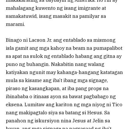
makakarating sa baybayin ng Amerika. Ito rin ay
mahalagang kuwento ng isang imigrante at
samakatuwid, isang masakit na pamilyar sa
marami.
Binago ni Lacson Jr. ang entablado sa mismong
isla gamit ang mga kahoy na beam na pumapalibot
sa apat na sulok ng entablado habang ang gitna ay
puno ng buhangin. Nakabitin nang walang
katiyakan ngunit may kahanga-hangang katatagan
mula sa kisame ang iba’t ibang mga signage,
piraso ng kasangkapan, at iba pang props na
ibinababa o itinaas ayon sa bawat pagbabago ng
eksena. Lumitaw ang kariton ng mga niyog ni Tico
nang makipagtalo siya sa batang si Hesus. Sa
panahon ng iskursiyon nina Jesus at Jelin sa
bayan, ang mga signage na nagsasaad ng iba’t