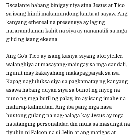
Escalante habang binigay niya sina Jesus at Tico
sa isang hindi makamundong kanta at sayaw. Ang
kanyang ethereal na presensya ay laging
nararamdaman kahit na siya ay nananatili sa mga
gilid ng isang eksena.
Ang Go’s Tico ay isang kasiya-siyang storyteller,
walanghiya at masayang-maingay sa mga sandali,
ngunit may kakayahang makapagpaiyak sa isa.
Kapag nagluluksa siya sa pagkamatay ng kanyang
asawa habang duyan siya sa bunot ng niyog na
puno ng mga butil ng palay, ito ay isang imahe na
mahirap kalimutan. Ang iba pang mga nasa
hustong gulang na nag-aalaga kay Jesus ay mga
natatanging personalidad din mula sa masungit na
tiyuhin ni Falcon na si Jelin at ang matigas at