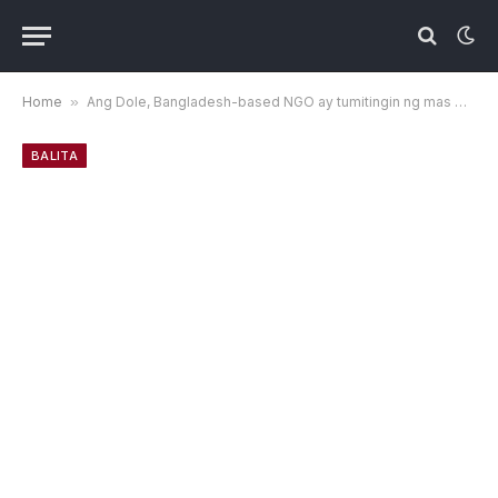
Home
»
Ang Dole, Bangladesh-based NGO ay tumitingin ng mas malakas na pagkakataon sa kabuhayan para sa mga Pilipino
BALITA