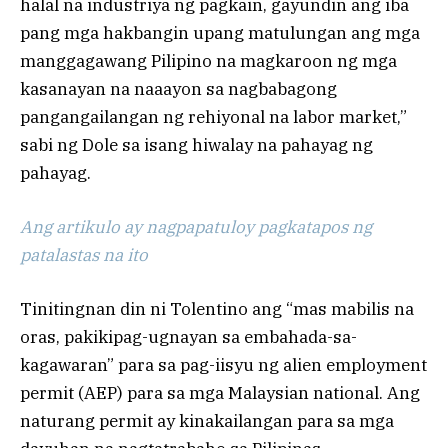
halal na industriya ng pagkain, gayundin ang iba
pang mga hakbangin upang matulungan ang mga
manggagawang Pilipino na magkaroon ng mga
kasanayan na naaayon sa nagbabagong
pangangailangan ng rehiyonal na labor market,”
sabi ng Dole sa isang hiwalay na pahayag ng
pahayag.
Ang artikulo ay nagpapatuloy pagkatapos ng
patalastas na ito
Tinitingnan din ni Tolentino ang “mas mabilis na
oras, pakikipag-ugnayan sa embahada-sa-
kagawaran” para sa pag-iisyu ng alien employment
permit (AEP) para sa mga Malaysian national. Ang
naturang permit ay kinakailangan para sa mga