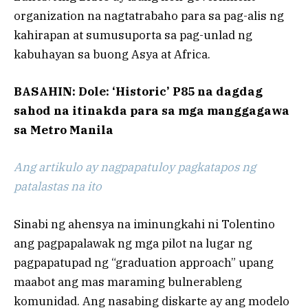
organization na nagtatrabaho para sa pag-alis ng
kahirapan at sumusuporta sa pag-unlad ng
kabuhayan sa buong Asya at Africa.
BASAHIN: Dole: ‘Historic’ P85 na dagdag
sahod na itinakda para sa mga manggagawa
sa Metro Manila
Ang artikulo ay nagpapatuloy pagkatapos ng
patalastas na ito
Sinabi ng ahensya na iminungkahi ni Tolentino
ang pagpapalawak ng mga pilot na lugar ng
pagpapatupad ng “graduation approach” upang
maabot ang mas maraming bulnerableng
komunidad. Ang nasabing diskarte ay ang modelo