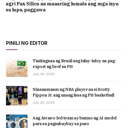
agri Pax Silica na maaaring lumala ang mga isyu
sa lupa, paggawa
PINILI NG EDITOR
Tinitingnan ng Brazil ang tuluy-tuloy na pag-
export ng beef sa PH
July 30, 2026
Ninanamnam ng NBA player na si Scotty
Pippen Jr. ang unang lasa ng PH basketball
July 30, 2026
Ang Ateneo-led team ay bumuo ng AI model
para sa pagsubaybay sa puso