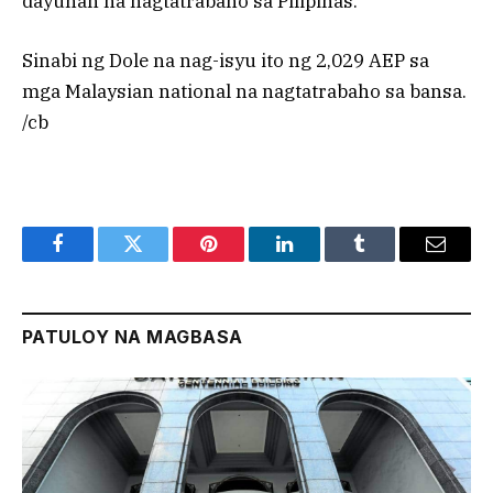
dayuhan na nagtatrabaho sa Pilipinas.
Sinabi ng Dole na nag-isyu ito ng 2,029 AEP sa
mga Malaysian national na nagtatrabaho sa bansa.
/cb
Facebook
Twitter
Pinterest
LinkedIn
Tumblr
Email
PATULOY NA MAGBASA