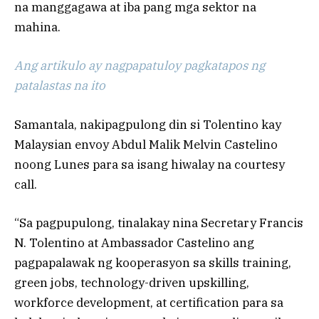
na manggagawa at iba pang mga sektor na
mahina.
Ang artikulo ay nagpapatuloy pagkatapos ng
patalastas na ito
Samantala, nakipagpulong din si Tolentino kay
Malaysian envoy Abdul Malik Melvin Castelino
noong Lunes para sa isang hiwalay na courtesy
call.
“Sa pagpupulong, tinalakay nina Secretary Francis
N. Tolentino at Ambassador Castelino ang
pagpapalawak ng kooperasyon sa skills training,
green jobs, technology-driven upskilling,
workforce development, at certification para sa