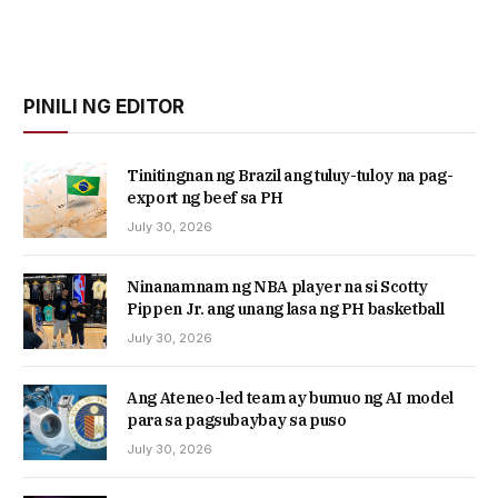
PINILI NG EDITOR
Tinitingnan ng Brazil ang tuluy-tuloy na pag-
export ng beef sa PH
July 30, 2026
Ninanamnam ng NBA player na si Scotty
Pippen Jr. ang unang lasa ng PH basketball
July 30, 2026
Ang Ateneo-led team ay bumuo ng AI model
para sa pagsubaybay sa puso
July 30, 2026