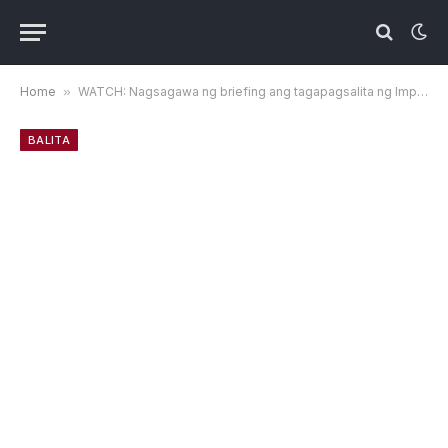
Home
»
WATCH: Nagsagawa ng briefing ang tagapagsalita ng Impeachment court
BALITA