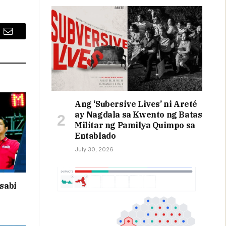
Email
Ang ‘Subersive Lives’ ni Areté
ay Nagdala sa Kwento ng Batas
Militar ng Pamilya Quimpo sa
Entablado
July 30, 2026
sabi