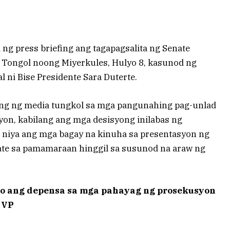
ng press briefing ang tagapagsalita ng Senate
 Tongol noong Miyerkules, Hulyo 8, kasunod ng
 ni Bise Presidente Sara Duterte.
ong ng media tungkol sa mga pangunahing pag-unlad
iyon, kabilang ang mga desisyong inilabas ng
 niya ang mga bagay na kinuha sa presentasyon ng
ate sa pamamaraan hinggil sa susunod na araw ng
 ang depensa sa mga pahayag ng prosekusyon
i VP