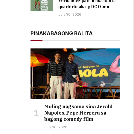
Fernandez para makaabot sa
quarterfinals ng DC Open
July 30, 2026
PINAKABAGONG BALITA
Muling nagsama sina Jerald
Napoles, Pepe Herrera sa
bagong comedy film
July 30, 2026