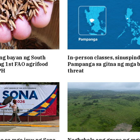
 ng bayan ng South
In-person classes, sinuspind
ng 1st FAO agrifood
Pampanga sa gitna ng mga 
PH
threat
 sa mga isyu ng Sona
Nagbabala ang grupo ng mg