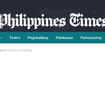
Teatro
Paglalakbay
Palakasan
Pamumuhay
awa ng Day 3 briefing