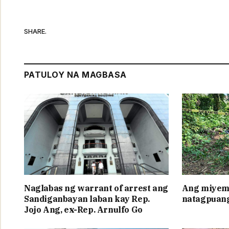
SHARE.
PATULOY NA MAGBASA
Naglabas ng warrant of arrest ang
Ang miyem
Sandiganbayan laban kay Rep.
natagpuang
Jojo Ang, ex-Rep. Arnulfo Go