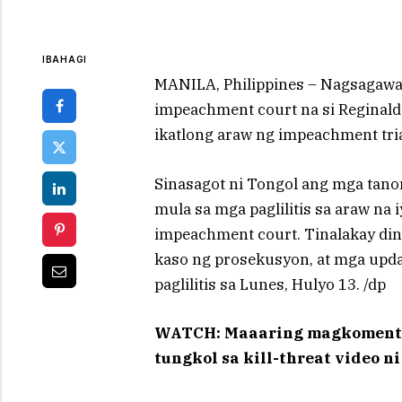
IBAHAGI
MANILA, Philippines – Nagsagawa 
impeachment court na si Reginald
ikatlong araw ng impeachment trial
Sinasagot ni Tongol ang mga tan
mula sa mga paglilitis sa araw na 
impeachment court. Tinalakay din
kaso ng prosekusyon, at mga upd
paglilitis sa Lunes, Hulyo 13. /dp
WATCH: Maaaring magkomento
tungkol sa kill-threat video n