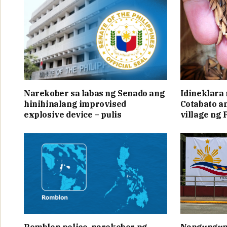
Narekober sa labas ng Senado ang
Idineklara
hinihinalang improvised
Cotabato a
explosive device – pulis
village ng 
Romblon police, narekober ng
Nangunguna