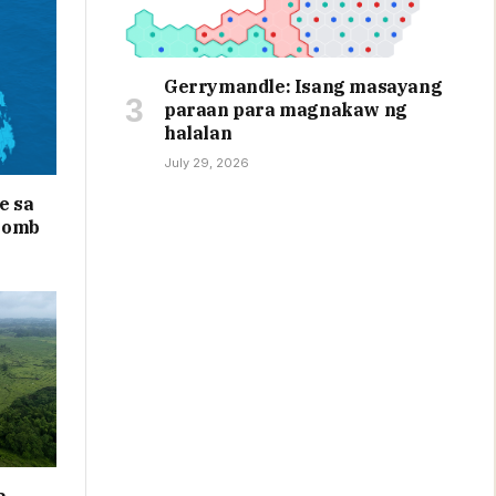
Gerrymandle: Isang masayang
paraan para magnakaw ng
halalan
July 29, 2026
e sa
bomb
a