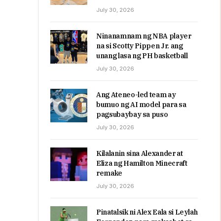
July 30, 2026
Ninanamnam ng NBA player
na si Scotty Pippen Jr. ang
unang lasa ng PH basketball
July 30, 2026
Ang Ateneo-led team ay
bumuo ng AI model para sa
pagsubaybay sa puso
July 30, 2026
Kilalanin sina Alexander at
Eliza ng Hamilton Minecraft
remake
July 30, 2026
Pinatalsik ni Alex Eala si Leylah