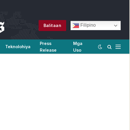
Filipino
Balitaan
Press
Mga
Teknolohiya
Release
Uso