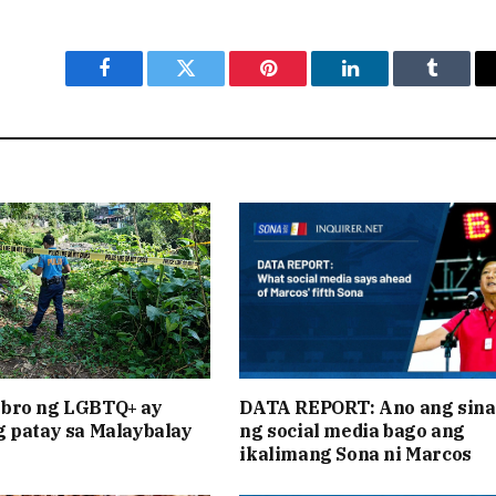
Facebook
Twitter
Pinterest
LinkedIn
Tumblr
bro ng LGBTQ+ ay
DATA REPORT: Ano ang sina
 patay sa Malaybalay
ng social media bago ang
ikalimang Sona ni Marcos