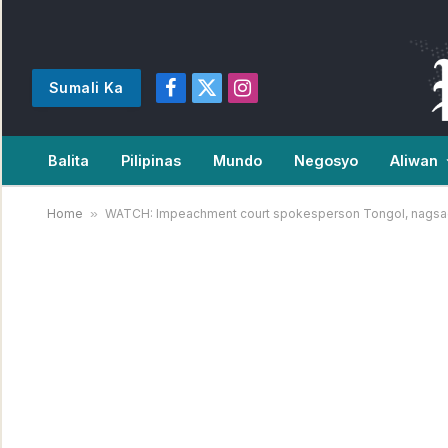
Sumali Ka
Facebook
X
Instagram
(Twitter)
Balita
Pilipinas
Mundo
Negosyo
Aliwan
Home
»
WATCH: Impeachment court spokesperson Tongol, nagsag