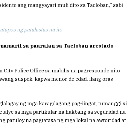
sidente ang mangyayari muli dito sa Tacloban,” sabi
tapos ng patalastas na ito
amaril sa paaralan sa Tacloban arestado –
n City Police Office sa mabilis na pagresponde nito
lawang suspek, kapwa menor de edad, ilang oras
glalagay ng mga karagdagang pag-iingat, tumanggi si
alye sa mga partikular na hakbang sa seguridad na
ng patuloy na pagtatasa ng mga lokal na awtoridad at