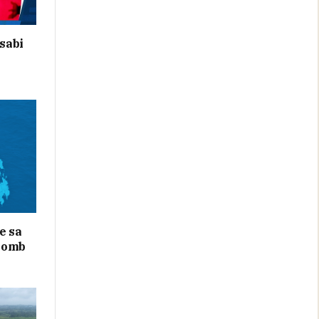
sabi
e sa
bomb