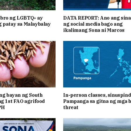
bro ng LGBTQ+ ay
DATA REPORT: Ano ang sina
 patay sa Malaybalay
ng social media bago ang
ikalimang Sona ni Marcos
 ng bayan ng South
In-person classes, sinuspind
ng 1st FAO agrifood
Pampanga sa gitna ng mga 
PH
threat