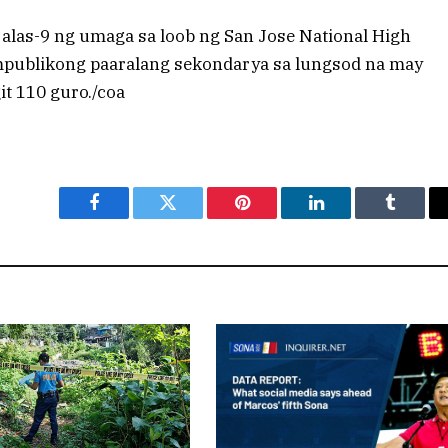
las-9 ng umaga sa loob ng San Jose National High
mpublikong paaralang sekondarya sa lungsod na may
it 110 guro./coa
Facebook
Twitter
Pinterest
LinkedIn
Tumblr