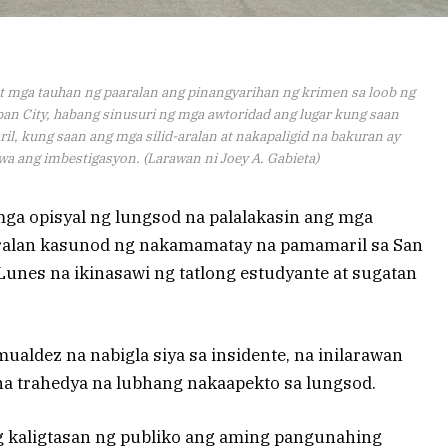
at mga tauhan ng paaralan ang pinangyarihan ng krimen sa loob ng
ban City, habang sinusuri ng mga awtoridad ang lugar kung saan
, kung saan ang mga silid-aralan at nakapaligid na bakuran ay
a ang imbestigasyon. (Larawan ni Joey A. Gabieta)
 opisyal ng lungsod na palalakasin ang mga
ralan kasunod ng nakamamatay na pamamaril sa San
unes na ikinasawi ng tatlong estudyante at sugatan
aldez na nabigla siya sa insidente, na inilarawan
 na trahedya na lubhang nakaapekto sa lungsod.
ng kaligtasan ng publiko ang aming pangunahing