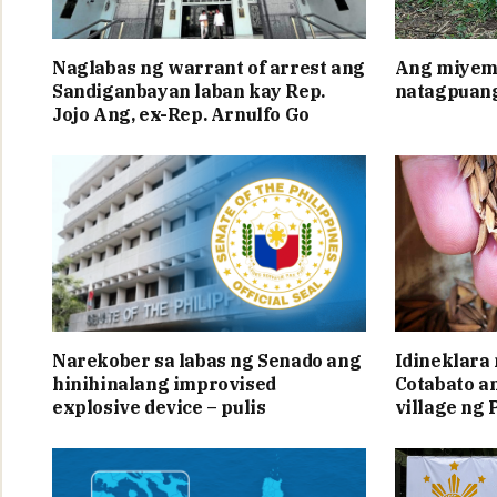
Naglabas ng warrant of arrest ang
Ang miyem
Sandiganbayan laban kay Rep.
natagpuang
Jojo Ang, ex-Rep. Arnulfo Go
Narekober sa labas ng Senado ang
Idineklara
hinihinalang improvised
Cotabato a
explosive device – pulis
village ng 