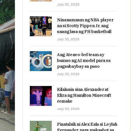
July 30, 2026
Ninanamnam ng NBA player
na si Scotty Pippen Jr. ang
unang lasa ng PH basketball
July 30, 2026
Ang Ateneo-led team ay
bumuo ng AI model para sa
pagsubaybay sa puso
July 30, 2026
Kilalanin sina Alexander at
Eliza ng Hamilton Minecraft
remake
July 30, 2026
Pinatalsik ni Alex Eala si Leylah
Fernandez para makaabot sa