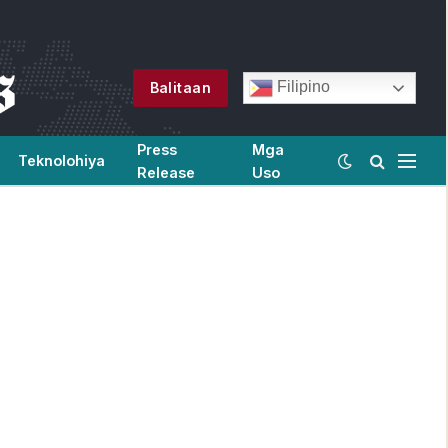
Filipino
Balitaan
Press
Mga
Teknolohiya
Release
Uso