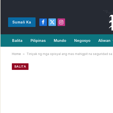
Sumali Ka
Facebook
X
Instagram
(Twitter)
Balita
Pilipinas
Mundo
Negosyo
Aliwan
Home
»
Tiniyak ng mga opisyal ang mas mahigpit na seguridad s
BALITA