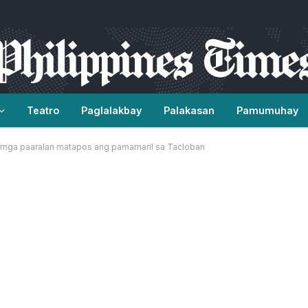
Teatro
Paglalakbay
Palakasan
Pamumuhay
a mga paaralan matapos ang pamamaril sa Tacloban