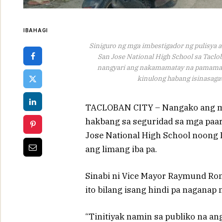
IBAHAGI
Siniguro ng mga imbestigador ng pulisya 
San Jose National High School sa Taclo
nangyari ang nakamamatay na pamamaril
kinulong habang isinasagaw
TACLOBAN CITY – Nangako ang mga
hakbang sa seguridad sa mga paa
Jose National High School noong L
ang limang iba pa.
Sinabi ni Vice Mayor Raymund Romu
ito bilang isang hindi pa naganap
“Tinitiyak namin sa publiko na a