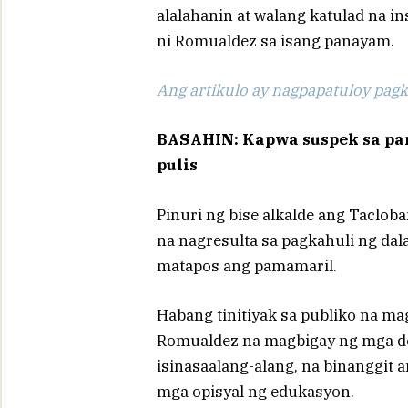
alalahanin at walang katulad na in
ni Romualdez sa isang panayam.
Ang artikulo ay nagpapatuloy pagka
BASAHIN: Kapwa suspek sa pam
pulis
Pinuri ng bise alkalde ang Tacloba
na nagresulta sa pagkahuli ng da
matapos ang pamamaril.
Habang tinitiyak sa publiko na ma
Romualdez na magbigay ng mga det
isinasaalang-alang, na binanggit a
mga opisyal ng edukasyon.