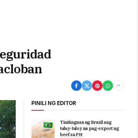
seguridad
acloban
PINILI NG EDITOR
Tinitingnan ng Brazil ang
tuluy-tuloy na pag-export ng
beef sa PH