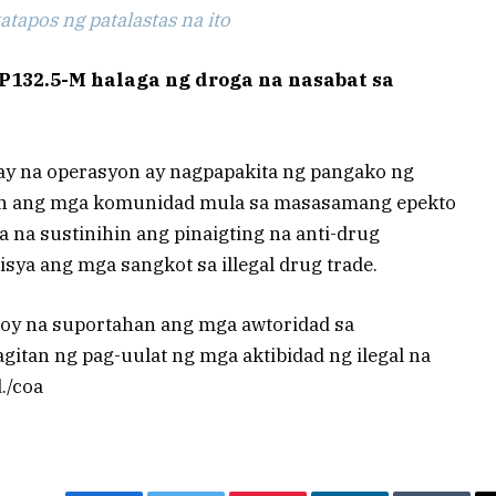
tapos ng patalastas na ito
P132.5-M halaga ng droga na nasabat sa
ay na operasyon ay nagpapakita ng pangako ng
han ang mga komunidad mula sa masasamang epekto
ya na sustinihin ang pinaigting na anti-drug
sya ang mga sangkot sa illegal drug trade.
loy na suportahan ang mga awtoridad sa
itan ng pag-uulat ng mga aktibidad ng ilegal na
./coa