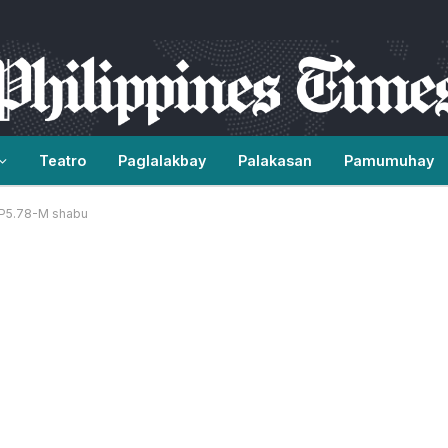
Teatro
Paglalakbay
Palakasan
Pamumuhay
 P5.78-M shabu