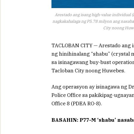
Arestado ang isang high-value individual 
nagkakahalaga ng P5.78 milyon ang nasaba
City noong Huw
TACLOBAN CITY — Arestado ang isa
ng hinihinalang “shabu” (crystal
sa isinagawang buy-bust operatio
Tacloban City noong Huwebes.
Ang operasyon ay isinagawa ng D
Police Office sa pakikipag-ugnay
Office 8 (PDEA RO-8).
BASAHIN: P77-M ‘shabu’ nasaba