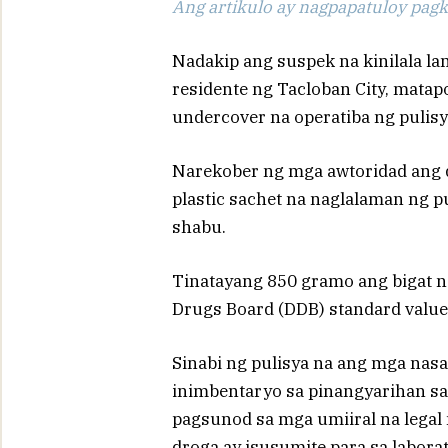
Ang artikulo ay nagpapatuloy pagka
Nadakip ang suspek na kinilala la
residente ng Tacloban City, matap
undercover na operatiba ng pulisy
Narekober ng mga awtoridad ang d
plastic sachet na naglalaman ng p
shabu.
Tinatayang 850 gramo ang bigat 
Drugs Board (DDB) standard value
Sinabi ng pulisya na ang mga nas
inimbentaryo sa pinangyarihan sa
pagsunod sa mga umiiral na legal
droga ay isusumite para sa labora