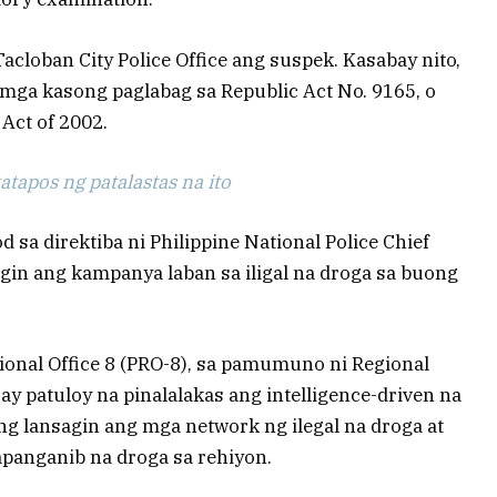
cloban City Police Office ang suspek. Kasabay nito,
mga kasong paglabag sa Republic Act No. 9165, o
ct of 2002.
tapos ng patalastas na ito
sa direktiba ni Philippine National Police Chief
ingin ang kampanya laban sa iligal na droga sa buong
gional Office 8 (PRO-8), sa pamumuno ni Regional
 ay patuloy na pinalalakas ang intelligence-driven na
ng lansagin ang mga network ng ilegal na droga at
panganib na droga sa rehiyon.