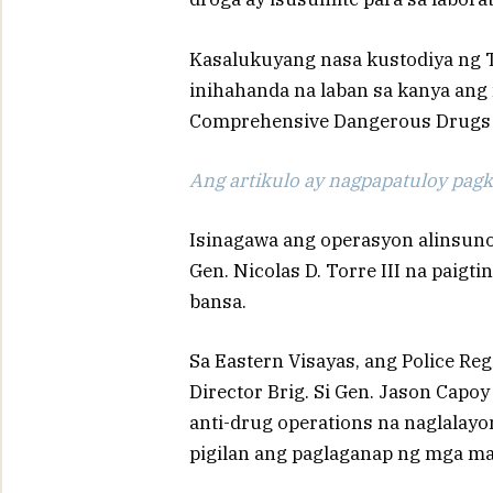
Kasalukuyang nasa kustodiya ng Ta
inihahanda na laban sa kanya ang 
Comprehensive Dangerous Drugs A
Ang artikulo ay nagpapatuloy pagka
Isinagawa ang operasyon alinsunod 
Gen. Nicolas D. Torre III na paigt
bansa.
Sa Eastern Visayas, ang Police Re
Director Brig. Si Gen. Jason Capoy
anti-drug operations na naglalayo
pigilan ang paglaganap ng mga ma