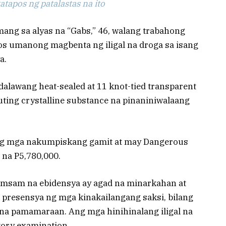
tapos ng patalastas na ito
mang sa alyas na “Gabs,” 46, walang trabahong
os umanong magbenta ng iligal na droga sa isang
a.
alawang heat-sealed at 11 knot-tied transparent
uting crystalline substance na pinaniniwalaang
ng mga nakumpiskang gamit at may Dangerous
 na P5,780,000.
amsam na ebidensya ay agad na minarkahan at
 presensya ng mga kinakailangang saksi, bilang
 na pamamaraan. Ang mga hinihinalang iligal na
tory examination.