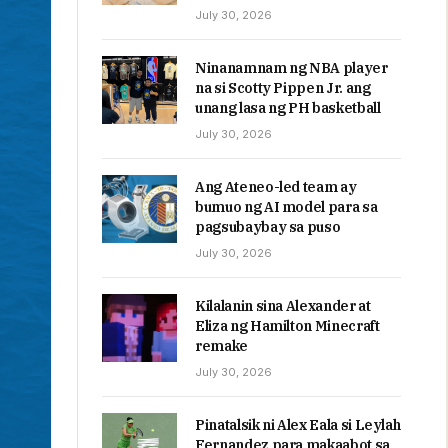
July 30, 2026
Ninanamnam ng NBA player
na si Scotty Pippen Jr. ang
unang lasa ng PH basketball
July 30, 2026
Ang Ateneo-led team ay
bumuo ng AI model para sa
pagsubaybay sa puso
July 30, 2026
Kilalanin sina Alexander at
Eliza ng Hamilton Minecraft
remake
July 30, 2026
Pinatalsik ni Alex Eala si Leylah
Fernandez para makaabot sa