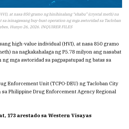
(HVI), at nasa 850 gramo ng hinihinalang “shabu” (crystal meth) na
t sa isinagawang buy-bust operation ng mga awtoridad sa Tacloban
ebes, Hunyo 26, 2026. INQUIRER FILES
ng high-value individual (HVI), at nasa 850 gramo
 meth) na nagkakahalaga ng P5.78 milyon ang nasabat
n ng mga awtoridad sa pagpapatupad ng batas sa
rug Enforcement Unit (TCPO-DEU) ng Tacloban City
an sa Philippine Drug Enforcement Agency Regional
t, 173 arestado sa Western Visayas