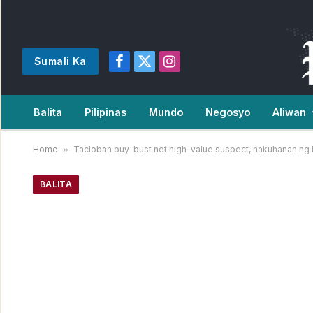
Sumali Ka
Facebook
X
Instagram
(Twitter)
Balita
Pilipinas
Mundo
Negosyo
Aliwan
Home
»
Tacloban buy-bust net high-value suspect, nakuhanan ng
BALITA