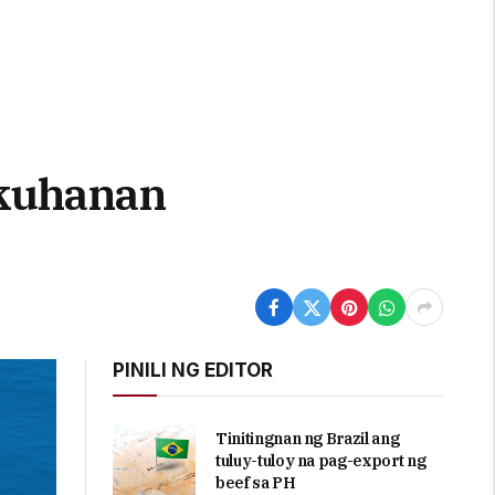
akuhanan
PINILI NG EDITOR
Tinitingnan ng Brazil ang
tuluy-tuloy na pag-export ng
beef sa PH