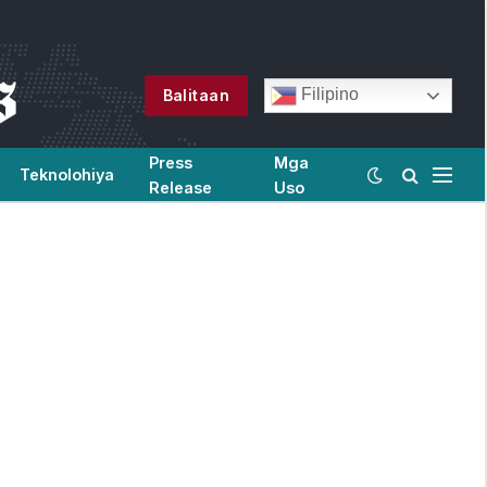
Filipino
Balitaan
Press
Mga
Teknolohiya
Release
Uso