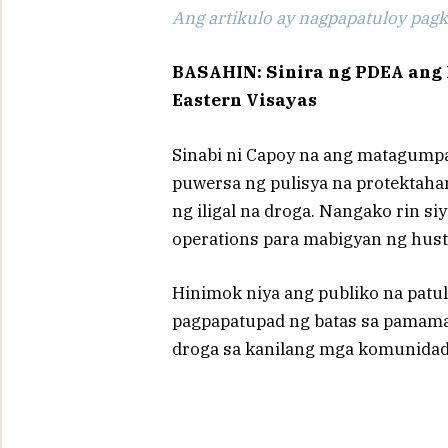
Ang artikulo ay nagpapatuloy pagka
BASAHIN: Sinira ng PDEA ang 
Eastern Visayas
Sinabi ni Capoy na ang matagump
puwersa ng pulisya na protekta
ng iligal na droga. Nangako rin si
operations para mabigyan ng husti
Hinimok niya ang publiko na patu
pagpapatupad ng batas sa pamamag
droga sa kanilang mga komunidad