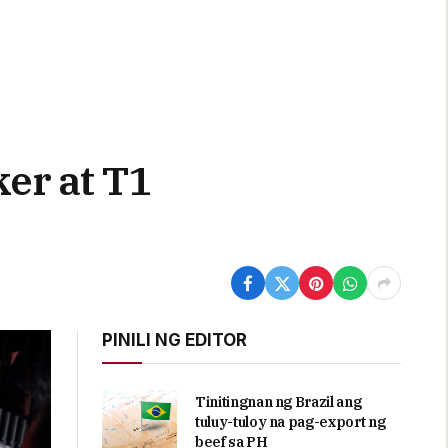
er at T1
PINILI NG EDITOR
Tinitingnan ng Brazil ang
tuluy-tuloy na pag-export ng
beef sa PH