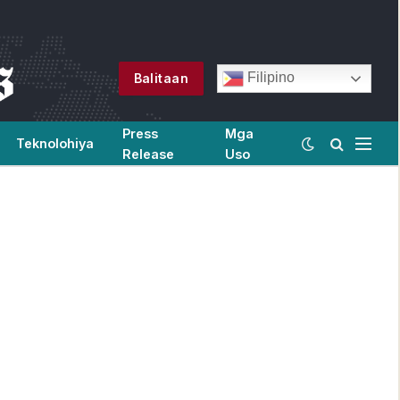
Filipino
Balitaan
Press
Mga
Teknolohiya
Release
Uso