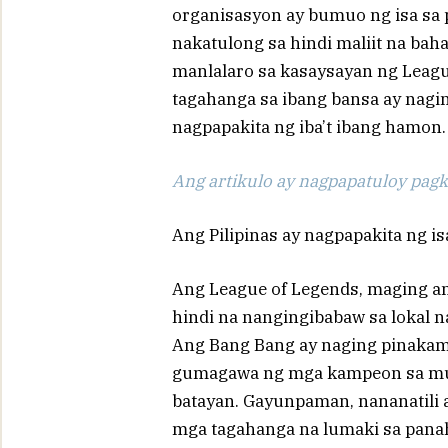
organisasyon ay bumuo ng isa sa
nakatulong sa hindi maliit na bah
manlalaro sa kasaysayan ng Leagu
tagahanga sa ibang bansa ay nagi
nagpapakita ng iba’t ibang hamon.
Ang artikulo ay nagpapatuloy pagka
Ang Pilipinas ay nagpapakita ng is
Ang League of Legends, maging an
hindi na nangingibabaw sa lokal n
Ang Bang Bang ay naging pinakam
gumagawa ng mga kampeon sa mun
batayan. Gayunpaman, nananatili a
mga tagahanga na lumaki sa panah