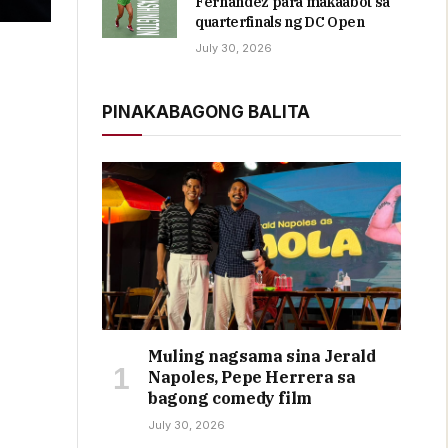
Fernandez para makaabot sa
quarterfinals ng DC Open
July 30, 2026
PINAKABAGONG BALITA
Muling nagsama sina Jerald
Napoles, Pepe Herrera sa
bagong comedy film
July 30, 2026