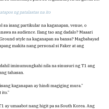
tapos ng patalastas na ito
l sa isang partikular na kaganapan, venue, o
unawa sa audience. Ilang tao ang dadalo? Maaari
Ground-style na kaganapan sa bansa? Magbabayad
upang makita nang personal si Faker at ang
dahil iminumungkahi nila na sinusuri ng T1 ang
nang tahasan.
 isang kaganapan ay hindi magiging mura.”
ito.”
T1 ay umaabot nang higit pa sa South Korea. Ang