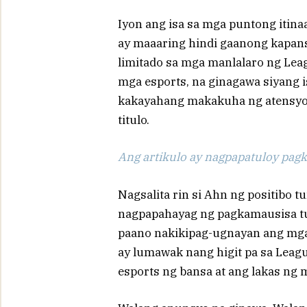
Iyon ang isa sa mga puntong itinaa
ay maaaring hindi gaanong kapansi
limitado sa mga manlalaro ng Le
mga esports, na ginagawa siyang 
kakayahang makakuha ng atensyon
titulo.
Ang artikulo ay nagpapatuloy pagka
Nagsalita rin si Ahn ng positibo tu
nagpapahayag ng pagkamausisa tun
paano nakikipag-ugnayan ang mga
ay lumawak nang higit pa sa Lea
esports ng bansa at ang lakas ng