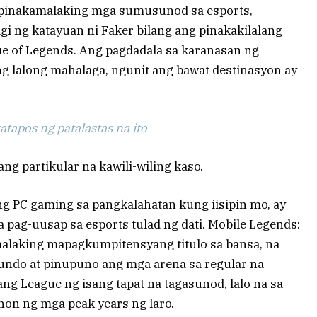
 pinakamalaking mga sumusunod sa esports,
agi ng katayuan ni Faker bilang ang pinakakilalang
e of Legends. Ang pagdadala sa karanasan ng
ng lalong mahalaga, ngunit ang bawat destinasyon ay
tapos ng patalastas na ito
ang partikular na kawili-wiling kaso.
g PC gaming sa pangkalahatan kung iisipin mo, ay
a pag-uusap sa esports tulad ng dati. Mobile Legends:
alaking mapagkumpitensyang titulo sa bansa, na
do at pinupuno ang mga arena sa regular na
ng League ng isang tapat na tagasunod, lalo na sa
on ng mga peak years ng laro.