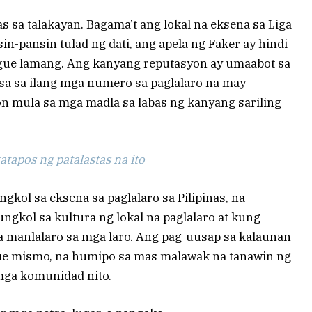
s sa talakayan. Bagama’t ang lokal na eksena sa Liga
n-pansin tulad ng dati, ang apela ng Faker ay hindi
ague lamang. Ang kanyang reputasyon ay umaabot sa
isa sa ilang mga numero sa paglalaro na may
 mula sa mga madla sa labas ng kanyang sariling
tapos ng patalastas na ito
ngkol sa eksena sa paglalaro sa Pilipinas, na
gkol sa kultura ng lokal na paglalaro at kung
 manlalaro sa mga laro. Ang pag-uusap sa kalaunan
gue mismo, na humipo sa mas malawak na tanawin ng
 mga komunidad nito.