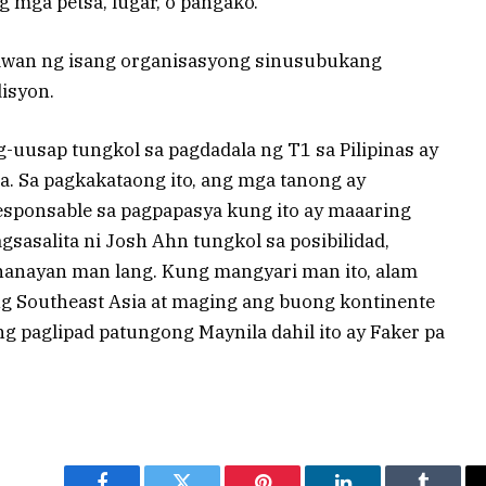
 mga petsa, lugar, o pangako.
rawan ng isang organisasyong sinusubukang
isyon.
-uusap tungkol sa pagdadala ng T1 sa Pilipinas ay
a. Sa pagkakataong ito, ang mga tanong ay
sponsable sa pagpapasya kung ito ay maaaring
gsasalita ni Josh Ahn tungkol sa posibilidad,
ahanayan man lang. Kung mangyari man ito, alam
 Southeast Asia at maging ang buong kontinente
 paglipad patungong Maynila dahil ito ay Faker pa