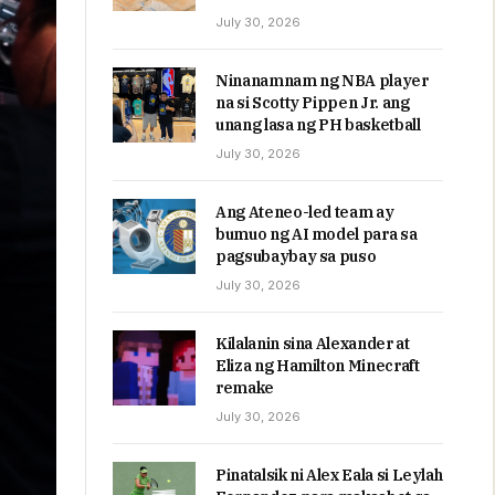
July 30, 2026
Ninanamnam ng NBA player
na si Scotty Pippen Jr. ang
unang lasa ng PH basketball
July 30, 2026
Ang Ateneo-led team ay
bumuo ng AI model para sa
pagsubaybay sa puso
July 30, 2026
Kilalanin sina Alexander at
Eliza ng Hamilton Minecraft
remake
July 30, 2026
Pinatalsik ni Alex Eala si Leylah