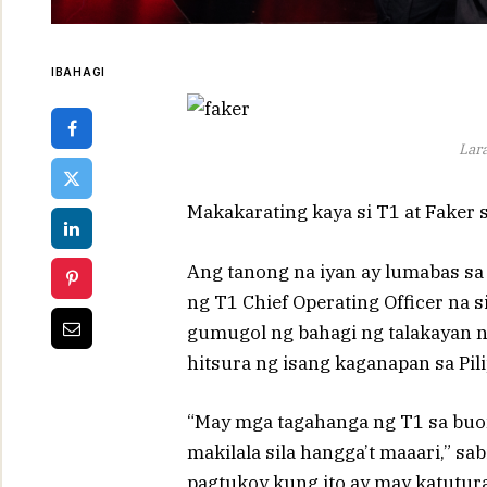
IBAHAGI
Lar
Makakarating kaya si T1 at Faker s
Ang tanong na iyan ay lumabas s
ng T1 Chief Operating Officer na s
gumugol ng bahagi ng talakayan 
hitsura ng isang kaganapan sa Pili
“May mga tagahanga ng T1 sa buo
makilala sila hangga’t maaari,” sa
pagtukoy kung ito ay may katutura