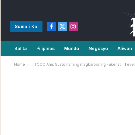
Sumali Ka
Facebook
X
Instagram
(Twitter)
Balita
Pilipinas
Mundo
Negosyo
Aliwan
Home
»
T1 COO Ahn: Gusto naming magkaroon ng Faker at T1 even