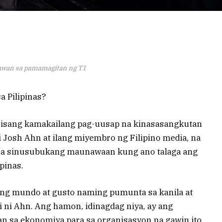
awan sa pamamagitan ng T1
a Pilipinas?
a isang kamakailang pag-uusap na kinasasangkutan
i Josh Ahn at ilang miyembro ng Filipino media, na
na sinusubukang maunawaan kung ano talaga ang
pinas.
ng mundo at gusto naming pumunta sa kanila at
bi ni Ahn. Ang hamon, idinagdag niya, ay ang
n sa ekonomiya para sa organisasyon na gawin ito.