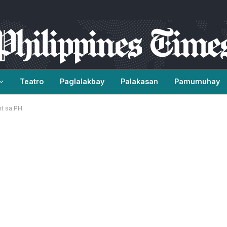
Teatro
Paglalakbay
Palakasan
Pamumuhay
t sa PH