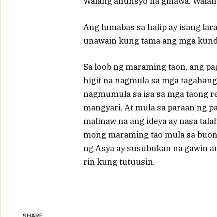
Walang anunsyo na ginawa. Walang
Ang lumabas sa halip ay isang la
unawain kung tama ang mga kund
Sa loob ng maraming taon, ang pag
higit na nagmula sa mga tagahang
nagmumula sa isa sa mga taong re
mangyari. At mula sa paraan ng pa
malinaw na ang ideya ay nasa tal
mong maraming tao mula sa buong
ng Asya ay susubukan na gawin ang
rin kung tutuusin.
SHARE.