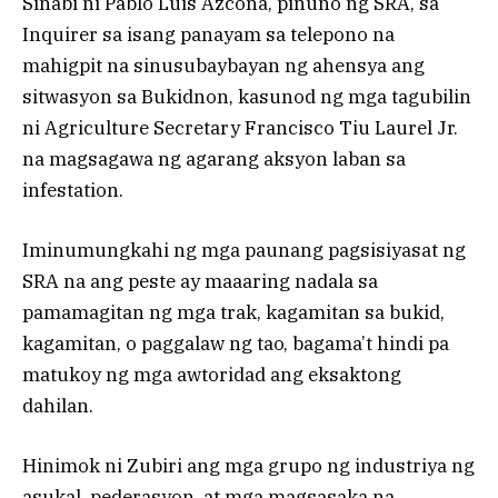
Sinabi ni Pablo Luis Azcona, pinuno ng SRA, sa
Inquirer sa isang panayam sa telepono na
mahigpit na sinusubaybayan ng ahensya ang
sitwasyon sa Bukidnon, kasunod ng mga tagubilin
ni Agriculture Secretary Francisco Tiu Laurel Jr.
na magsagawa ng agarang aksyon laban sa
infestation.
Iminumungkahi ng mga paunang pagsisiyasat ng
SRA na ang peste ay maaaring nadala sa
pamamagitan ng mga trak, kagamitan sa bukid,
kagamitan, o paggalaw ng tao, bagama’t hindi pa
matukoy ng mga awtoridad ang eksaktong
dahilan.
Hinimok ni Zubiri ang mga grupo ng industriya ng
asukal, pederasyon, at mga magsasaka na