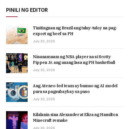
PINILI NG EDITOR
Tinitingnan ng Brazil ang tuluy-tuloy na pag-
export ng beef sa PH
July 30, 2026
Ninanamnam ng NBA player na si Scotty
Pippen Jr. ang unang lasa ng PH basketball
July 30, 2026
Ang Ateneo-led team ay bumuo ng AI model
para sa pagsubaybay sa puso
July 30, 2026
Kilalanin sina Alexander at Eliza ng Hamilton
Minecraft remake
July 30, 2026