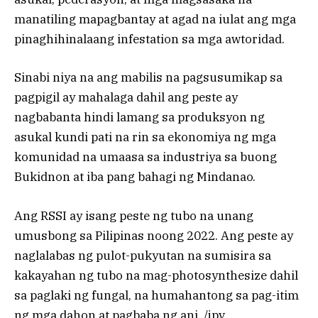
manatiling mapagbantay at agad na iulat ang mga
pinaghihinalaang infestation sa mga awtoridad.
Sinabi niya na ang mabilis na pagsusumikap sa
pagpigil ay mahalaga dahil ang peste ay
nagbabanta hindi lamang sa produksyon ng
asukal kundi pati na rin sa ekonomiya ng mga
komunidad na umaasa sa industriya sa buong
Bukidnon at iba pang bahagi ng Mindanao.
Ang RSSI ay isang peste ng tubo na unang
umusbong sa Pilipinas noong 2022. Ang peste ay
naglalabas ng pulot-pukyutan na sumisira sa
kakayahan ng tubo na mag-photosynthesize dahil
sa paglaki ng fungal, na humahantong sa pag-itim
ng mga dahon at pagbaba ng ani. /jpv