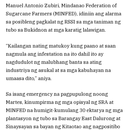
Manuel Antonio Zubiri, Mindanao Federation of
Sugarcane Farmers (MINFED), idiniin ang alarma
sa posibleng pagkalat ng RSSI sa mga taniman ng
tubo sa Bukidnon at mga karatig lalawigan.
“Kailangan nating matukoy kung paano at saan
nagmula ang infestation na ito dahil ito ay
nagdudulot ng malubhang banta sa ating
industriya ng asukal at sa mga kabuhayan na
umaasa dito,” aniya.
Sa isang emergency na pagpupulong noong
Martes, kinumpirma ng mga opisyal ng SRA at
MINFED na humigit-kumulang 30 ektarya ng mga
plantasyon ng tubo sa Barangay East Dalurong at
Sinaysayan sa bayan ng Kitaotao ang nagpositibo