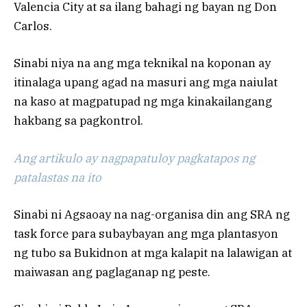
Valencia City at sa ilang bahagi ng bayan ng Don
Carlos.
Sinabi niya na ang mga teknikal na koponan ay
itinalaga upang agad na masuri ang mga naiulat
na kaso at magpatupad ng mga kinakailangang
hakbang sa pagkontrol.
Ang artikulo ay nagpapatuloy pagkatapos ng
patalastas na ito
Sinabi ni Agsaoay na nag-organisa din ang SRA ng
task force para subaybayan ang mga plantasyon
ng tubo sa Bukidnon at mga kalapit na lalawigan at
maiwasan ang paglaganap ng peste.