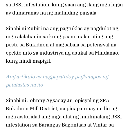
sa RSSI infestation, kung saan ang ilang mga lugar
ay dumaranas na ng matinding pinsala.
Sinabi ni Zubiri na ang pagtuklas ay nagdulot ng
mga alalahanin sa kung paano nakarating ang
peste sa Bukidnon at nagbabala sa potensyal na
epekto nito sa industriya ng asukal sa Mindanao,
kung hindi mapigil.
Ang artikulo ay nagpapatuloy pagkatapos ng
patalastas na ito
Sinabi ni Johnny Agsaoay Jr., opisyal ng SRA
Bukidnon Mill District, na pinapatunayan din ng
mga awtoridad ang mga ulat ng hinihinalang RSSI
infestation sa Barangay Bagontaas at Vintar sa