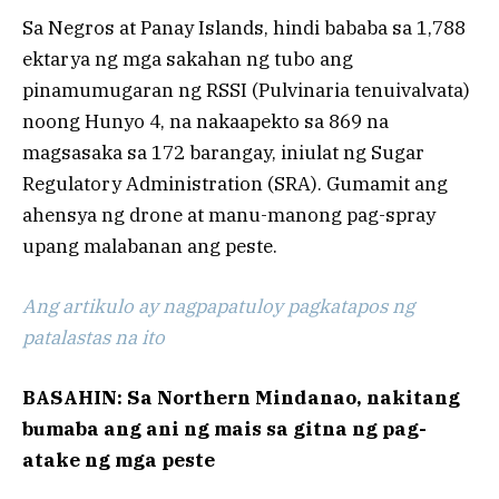
Sa Negros at Panay Islands, hindi bababa sa 1,788
ektarya ng mga sakahan ng tubo ang
pinamumugaran ng RSSI (Pulvinaria tenuivalvata)
noong Hunyo 4, na nakaapekto sa 869 na
magsasaka sa 172 barangay, iniulat ng Sugar
Regulatory Administration (SRA). Gumamit ang
ahensya ng drone at manu-manong pag-spray
upang malabanan ang peste.
Ang artikulo ay nagpapatuloy pagkatapos ng
patalastas na ito
BASAHIN: Sa Northern Mindanao, nakitang
bumaba ang ani ng mais sa gitna ng pag-
atake ng mga peste