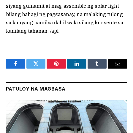
siyang gumamit at mag-assemble ng solar light
bilang bahagi ng pagsasanay, na malaking tulong
sa kanyang pamilya dahil wala silang kuryente sa
kanilang tahanan. /apl
Facebook
Twitter
Pinterest
LinkedIn
Tumblr
Email
PATULOY NA MAGBASA