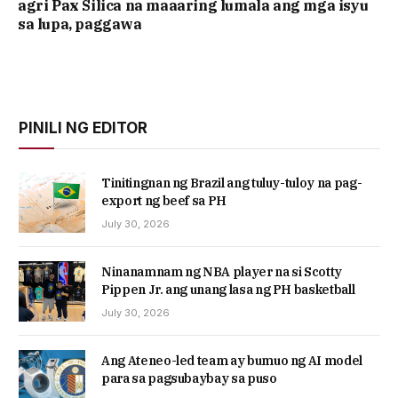
agri Pax Silica na maaaring lumala ang mga isyu
sa lupa, paggawa
PINILI NG EDITOR
Tinitingnan ng Brazil ang tuluy-tuloy na pag-
export ng beef sa PH
July 30, 2026
Ninanamnam ng NBA player na si Scotty
Pippen Jr. ang unang lasa ng PH basketball
July 30, 2026
Ang Ateneo-led team ay bumuo ng AI model
para sa pagsubaybay sa puso