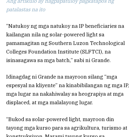
Ang artikulo ay nagpapatuloy pagkatapos ng
patalastas na ito
“Natukoy ng mga natukoy na IP beneficiaries na
kailangan nila ng solar-powered light sa
pamamagitan ng Southern Luzon Technological
Colleges Foundation Institute (SLFTCI), na
isinasagawa sa mga batch,” sabi ni Grande.
Idinagdag ni Grande na mayroon silang “mga
espesyal na kliyente” na kinabibilangan ng mga IP,
mga lugar na nakahiwalay sa heograpiya at mga
displaced, at mga malalayong lugar.
“Bukod sa solar-powered light, mayroon din
tayong mga kurso para sa agrikultura, turismo at
konstruksiyon. Marami tayong kurso sa