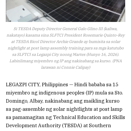
Si TESDA Deputy Director General Galo Glino III (kaliwa,
nakatayo) kasama sina SLFTCI President Rosemarie Quinto-Rey
at TESDA Bicol Director Archie Grande ay bumisita sa solar
nightlight at post lamp assembly training para sa mga katutubo
sa SLFTCI sa Legazpi City noong Martes (Hunyo 16, 2026).
Labinlimang miyembro ng IP ang nakinabang sa kurso. (PNA
larawan ni Connie Calipay)
LEGAZPI CITY, Philippines — Hindi bababa sa 15
miyembro ng indigenous peoples (IP) mula sa Sto.
Domingo, Albay, nakinabang ang maikling kurso
sa pag-assemble ng solar nightlights at post lamp
sa pamamagitan ng Technical Education and Skills
Development Authority (TESDA) at Southern