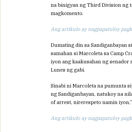
na binigyan ng Third Division ng 
magkomento.
Ang artikulo ay nagpapatuloy pagka
Dumating din sa Sandiganbayan si
samahan si Marcoleta sa Camp Cra
iyon ang kaakusahan ng senador na
Lunes ng gabi.
Sinabi ni Marcoleta na pumunta si
ng Sandiganbayan, natukoy na nila
of arrest, nirerespeto namin iyon,”
Ang artikulo ay nagpapatuloy pagka