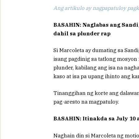
Ang artikulo ay nagpapatuloy pagka
BASAHIN: Naglabas ang Sandig
dahil sa plunder rap
Si Marcoleta ay dumating sa Sand
isang pagdinig sa tatlong mosyon
plunder, kabilang ang isa na nagh
kaso at isa pa upang ihinto ang ka
Tinanggihan ng korte ang dalawan
pag-aresto na magpatuloy.
BASAHIN: Itinakda sa July 10 
Naghain din si Marcoleta ng motio