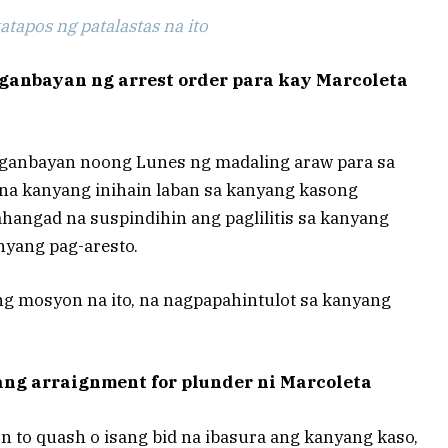
tapos ng patalastas na ito
anbayan ng arrest order para kay Marcoleta
iganbayan noong Lunes ng madaling araw para sa
 na kanyang inihain laban sa kanyang kasong
ahangad na suspindihin ang paglilitis sa kanyang
nyang pag-aresto.
g mosyon na ito, na nagpapahintulot sa kanyang
ang arraignment for plunder ni Marcoleta
n to quash o isang bid na ibasura ang kanyang kaso,