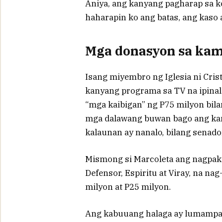
Aniya, ang kanyang pagharap sa k
haharapin ko ang batas, ang kaso a
Mga donasyon sa ka
Isang miyembro ng Iglesia ni Cri
kanyang programa sa TV na ipinal
“mga kaibigan” ng P75 milyon bi
mga dalawang buwan bago ang kam
kalaunan ay nanalo, bilang senado
Mismong si Marcoleta ang nagpaki
Defensor, Espiritu at Viray, na na
milyon at P25 milyon.
Ang kabuuang halaga ay lumampas 