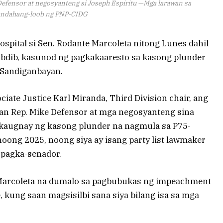
Defensor at negosyanteng si Joseph Espiritu —Mga larawan sa
andahang-loob ng PNP-CIDG
ospital si Sen. Rodante Marcoleta nitong Lunes dahil
dibdib, kasunod ng pagkakaaresto sa kasong plunder
g Sandiganbayan.
iate Justice Karl Miranda, Third Division chair, ang
an Rep. Mike Defensor at mga negosyanteng sina
y, kaugnay ng kasong plunder na nagmula sa P75-
oong 2025, noong siya ay isang party list lawmaker
 pagka-senador.
i Marcoleta na dumalo sa pagbubukas ng impeachment
e, kung saan magsisilbi sana siya bilang isa sa mga