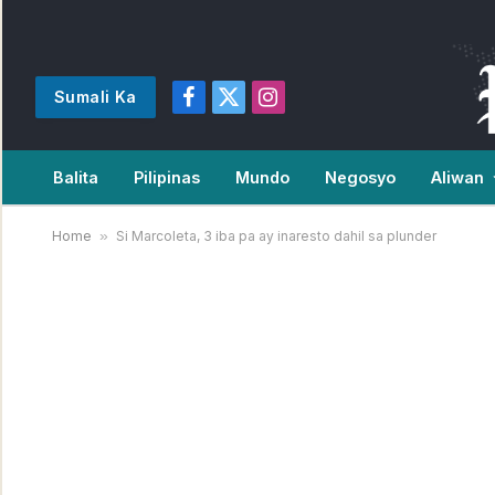
Sumali Ka
Facebook
X
Instagram
(Twitter)
Balita
Pilipinas
Mundo
Negosyo
Aliwan
Home
»
Si Marcoleta, 3 iba pa ay inaresto dahil sa plunder