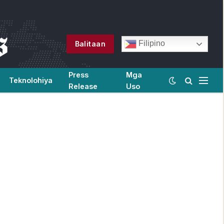
Filipino
Balitaan
Press
Mga
Teknolohiya
Release
Uso