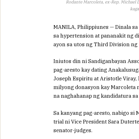
Rodante Marcoleta, ex-Rep. Michael 
kag
MANILA, Philippiunes — Dinala sa 
sa hypertension at pananakit ng 
ayon sa utos ng Third Division n
Iniutos din ni Sandiganbayan Assoc
pag-aresto kay dating Anakalusug
Joseph Espiritu at Aristotle Vira
milyong donasyon kay Marcoleta n
na naghahanap ng kandidatura sa
Sa kanyang pag-aresto, nabigo s
trial ni Vice President Sara Dutert
senator-judges.