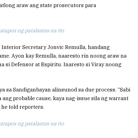
tatlong araw ang state prosecutors para
tapos ng patalastas na ito
 Interior Secretary Jonvic Remulla, handang
me. Ayon kay Remulla, naaresto rin noong araw na
 si Defensor at Espiritu. Inaresto si Viray noong
ya sa Sandiganbayan alinsunod sa due process. “Sabi
 ang probable cause, kaya nag-issue sila ng warrant
 he told reporters.
tapos ng patalastas na ito