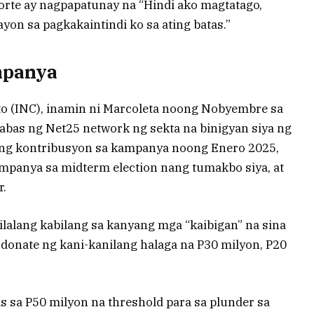
orte ay nagpapatunay na “Hindi ako magtatago,
yon sa pagkakaintindi ko sa ating batas.”
mpanya
sto (INC), inamin ni Marcoleta noong Nobyembre sa
abas ng Net25 network ng sekta na binigyan siya ng
lang kontribusyon sa kampanya noong Enero 2025,
panya sa midterm election nang tumakbo siya, at
r.
lalang kabilang sa kanyang mga “kaibigan” na sina
g-donate ng kani-kanilang halaga na P30 milyon, P20
sa P50 milyon na threshold para sa plunder sa