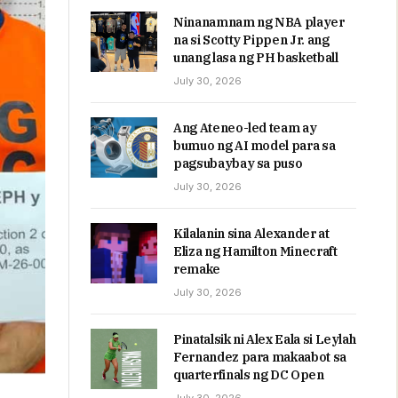
Ninanamnam ng NBA player
na si Scotty Pippen Jr. ang
unang lasa ng PH basketball
July 30, 2026
Ang Ateneo-led team ay
bumuo ng AI model para sa
pagsubaybay sa puso
July 30, 2026
Kilalanin sina Alexander at
Eliza ng Hamilton Minecraft
remake
July 30, 2026
Pinatalsik ni Alex Eala si Leylah
Fernandez para makaabot sa
quarterfinals ng DC Open