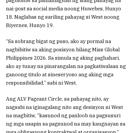
pagbibitiw sa pamamagitan ng isang pahayag na
nai-post sa social media noong Huwebes, Hunyo
18. Naglabas ng sariling pahayag si West noong
Biyernes, Hunyo 19.
“Sa sobrang bigat ng puso, ako ay pormal na
nagbibitiw sa aking posisyon bilang Miss Global
Philippines 2026. Sa simula ng aking paghahari,
ako ay tunay na pinarangalan na pagkatiwalaan ng
ganoong titulo at sineseryoso ang aking mga
responsibilidad,” sabi ni West.
Ang ALV Pageant Circle, sa pahayag nito, ay
nagsabi na iginagalang nito ang desisyon ni West
na magbitiw, “kasunod ng panloob na pagsusuri
ng mga usapin sa pagsunod na may kaugnayan sa
mga obligasyong kontraktwal at organisasyon.”