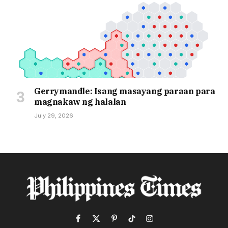
Gerrymandle: Isang masayang paraan para
magnakaw ng halalan
July 29, 2026
Facebook
X
Pinterest
TikTok
Instagram