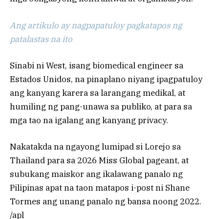
Ang artikulo ay nagpapatuloy pagkatapos ng
patalastas na ito
Sinabi ni West, isang biomedical engineer sa
Estados Unidos, na pinaplano niyang ipagpatuloy
ang kanyang karera sa larangang medikal, at
humiling ng pang-unawa sa publiko, at para sa
mga tao na igalang ang kanyang privacy.
Nakatakda na ngayong lumipad si Lorejo sa
Thailand para sa 2026 Miss Global pageant, at
subukang maiskor ang ikalawang panalo ng
Pilipinas apat na taon matapos i-post ni Shane
Tormes ang unang panalo ng bansa noong 2022.
/apl