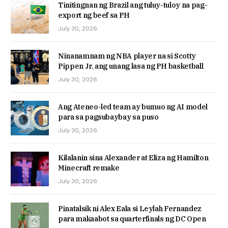
Tinitingnan ng Brazil ang tuluy-tuloy na pag-
export ng beef sa PH
July 30, 2026
Ninanamnam ng NBA player na si Scotty
Pippen Jr. ang unang lasa ng PH basketball
July 30, 2026
Ang Ateneo-led team ay bumuo ng AI model
para sa pagsubaybay sa puso
July 30, 2026
Kilalanin sina Alexander at Eliza ng Hamilton
Minecraft remake
July 30, 2026
Pinatalsik ni Alex Eala si Leylah Fernandez
para makaabot sa quarterfinals ng DC Open