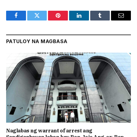
Facebook
Twitter
Pinterest
LinkedIn
Tumblr
Email
PATULOY NA MAGBASA
Naglabas ng warrant of arrest ang