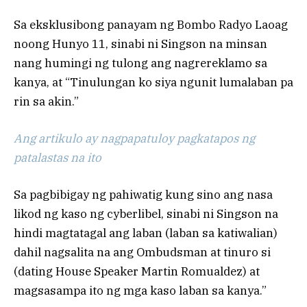
Sa eksklusibong panayam ng Bombo Radyo Laoag
noong Hunyo 11, sinabi ni Singson na minsan
nang humingi ng tulong ang nagrereklamo sa
kanya, at “Tinulungan ko siya ngunit lumalaban pa
rin sa akin.”
Ang artikulo ay nagpapatuloy pagkatapos ng
patalastas na ito
Sa pagbibigay ng pahiwatig kung sino ang nasa
likod ng kaso ng cyberlibel, sinabi ni Singson na
hindi magtatagal ang laban (laban sa katiwalian)
dahil nagsalita na ang Ombudsman at tinuro si
(dating House Speaker Martin Romualdez) at
magsasampa ito ng mga kaso laban sa kanya.”