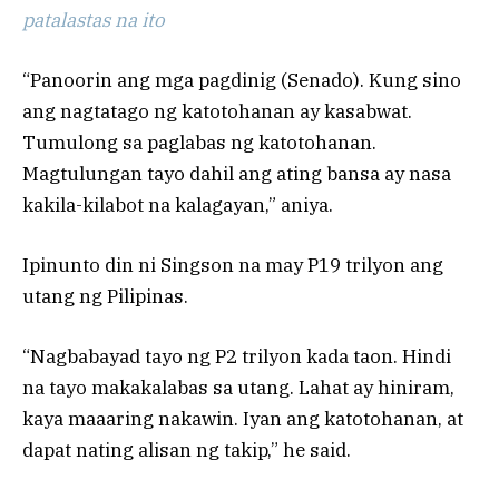
patalastas na ito
“Panoorin ang mga pagdinig (Senado). Kung sino
ang nagtatago ng katotohanan ay kasabwat.
Tumulong sa paglabas ng katotohanan.
Magtulungan tayo dahil ang ating bansa ay nasa
kakila-kilabot na kalagayan,” aniya.
Ipinunto din ni Singson na may P19 trilyon ang
utang ng Pilipinas.
“Nagbabayad tayo ng P2 trilyon kada taon. Hindi
na tayo makakalabas sa utang. Lahat ay hiniram,
kaya maaaring nakawin. Iyan ang katotohanan, at
dapat nating alisan ng takip,” he said.