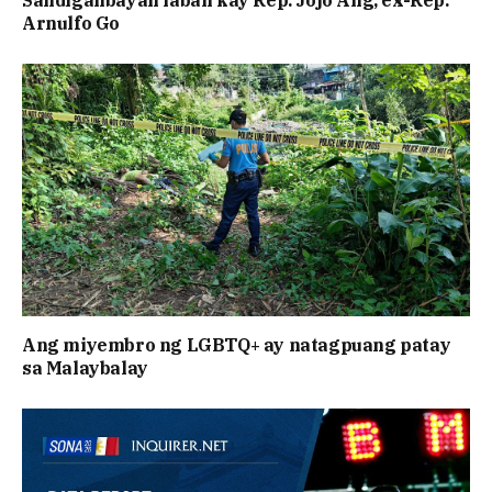
Sandiganbayan laban kay Rep. Jojo Ang, ex-Rep.
Arnulfo Go
Ang miyembro ng LGBTQ+ ay natagpuang patay
sa Malaybalay