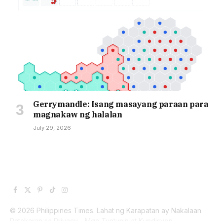
Gerrymandle: Isang masayang paraan para
magnakaw ng halalan
July 29, 2026
Facebook
X
Pinterest
TikTok
Instagram
(Twitter)
© 2026 Philippines Times. Lahat ng Karapatan ay Nakalaan.
Patakaran sa Privacy
Mga Tuntunin at Kundisyon