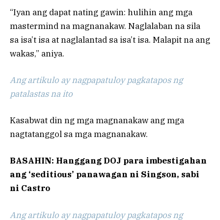
“Iyan ang dapat nating gawin: hulihin ang mga
mastermind na magnanakaw. Naglalaban na sila
sa isa’t isa at naglalantad sa isa’t isa. Malapit na ang
wakas,” aniya.
Ang artikulo ay nagpapatuloy pagkatapos ng
patalastas na ito
Kasabwat din ng mga magnanakaw ang mga
nagtatanggol sa mga magnanakaw.
BASAHIN: Hanggang DOJ para imbestigahan
ang ‘seditious’ panawagan ni Singson, sabi
ni Castro
Ang artikulo ay nagpapatuloy pagkatapos ng