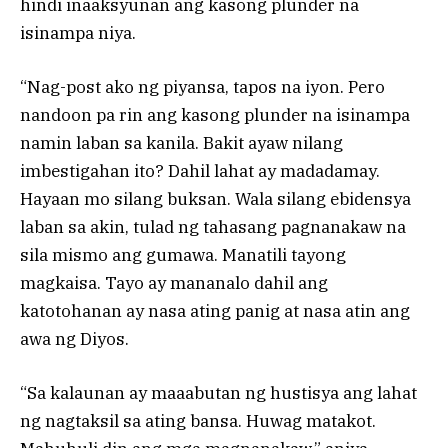
hindi inaaksyunan ang kasong plunder na
isinampa niya.
“Nag-post ako ng piyansa, tapos na iyon. Pero
nandoon pa rin ang kasong plunder na isinampa
namin laban sa kanila. Bakit ayaw nilang
imbestigahan ito? Dahil lahat ay madadamay.
Hayaan mo silang buksan. Wala silang ebidensya
laban sa akin, tulad ng tahasang pagnanakaw na
sila mismo ang gumawa. Manatili tayong
magkaisa. Tayo ay mananalo dahil ang
katotohanan ay nasa ating panig at nasa atin ang
awa ng Diyos.
“Sa kalaunan ay maaabutan ng hustisya ang lahat
ng nagtaksil sa ating bansa. Huwag matakot.