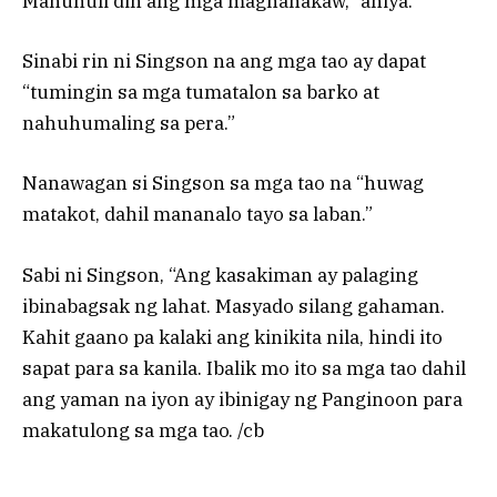
Mahuhuli din ang mga magnanakaw,” aniya.
Sinabi rin ni Singson na ang mga tao ay dapat
“tumingin sa mga tumatalon sa barko at
nahuhumaling sa pera.”
Nanawagan si Singson sa mga tao na “huwag
matakot, dahil mananalo tayo sa laban.”
Sabi ni Singson, “Ang kasakiman ay palaging
ibinabagsak ng lahat. Masyado silang gahaman.
Kahit gaano pa kalaki ang kinikita nila, hindi ito
sapat para sa kanila. Ibalik mo ito sa mga tao dahil
ang yaman na iyon ay ibinigay ng Panginoon para
makatulong sa mga tao. /cb