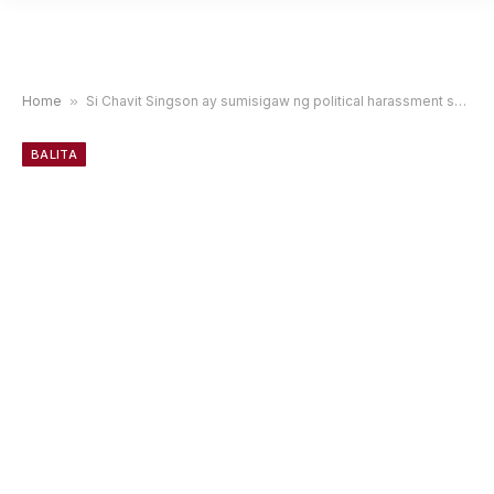
Home
»
Si Chavit Singson ay sumisigaw ng political harassment sa pagkakaaresto dahil sa cyberlibel
BALITA