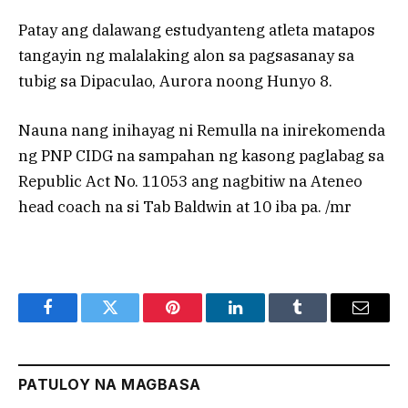
Patay ang dalawang estudyanteng atleta matapos
tangayin ng malalaking alon sa pagsasanay sa
tubig sa Dipaculao, Aurora noong Hunyo 8.
Nauna nang inihayag ni Remulla na inirekomenda
ng PNP CIDG na sampahan ng kasong paglabag sa
Republic Act No. 11053 ang nagbitiw na Ateneo
head coach na si Tab Baldwin at 10 iba pa. /mr
Facebook
Twitter
Pinterest
LinkedIn
Tumblr
Email
PATULOY NA MAGBASA