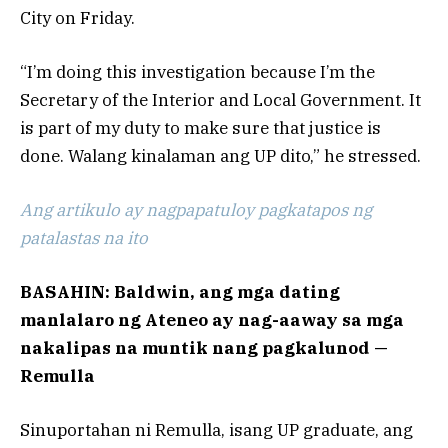
City on Friday.
“I’m doing this investigation because I’m the
Secretary of the Interior and Local Government. It
is part of my duty to make sure that justice is
done. Walang kinalaman ang UP dito,” he stressed.
Ang artikulo ay nagpapatuloy pagkatapos ng
patalastas na ito
BASAHIN: Baldwin, ang mga dating
manlalaro ng Ateneo ay nag-aaway sa mga
nakalipas na muntik nang pagkalunod —
Remulla
Sinuportahan ni Remulla, isang UP graduate, ang