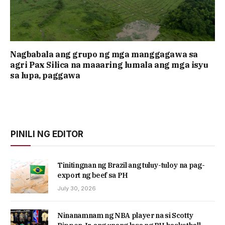
Nagbabala ang grupo ng mga manggagawa sa
agri Pax Silica na maaaring lumala ang mga isyu
sa lupa, paggawa
PINILI NG EDITOR
Tinitingnan ng Brazil ang tuluy-tuloy na pag-
export ng beef sa PH
July 30, 2026
Ninanamnam ng NBA player na si Scotty