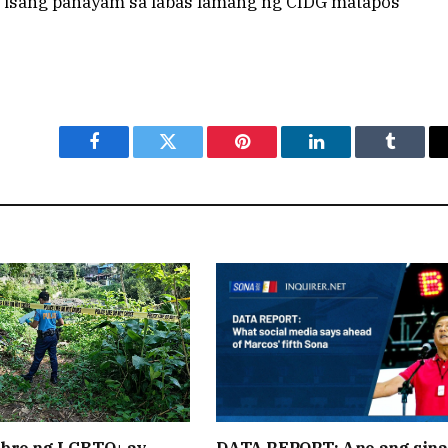
isang panayam sa labas lamang ng CIDG matapos
Facebook
Twitter
Pinterest
LinkedIn
Tumblr
bro ng LGBTQ+ ay
DATA REPORT: Ano ang sina