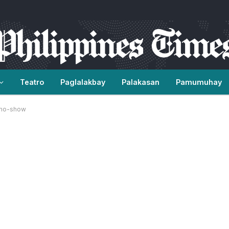
Teatro
Paglalakbay
Palakasan
Pamumuhay
n no-show