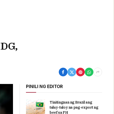
IDG,
PINILI NG EDITOR
Tinitingnan ng Brazil ang
tuluy-tuloy na pag-export ng
beef sa PH