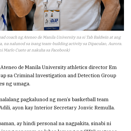
d coach ng Ateneo de Manila University na si Tab Baldwin at ang
, na nalunod sa isang team-building activity sa Dipaculao, Aurora.
ni Marlo Cueto at nakuha sa Facebook)
Ateneo de Manila University athletics director Em
p sa Criminal Investigation and Detection Group
es ng umaga.
 malalang pagkalunod ng men’s basketball team
Adili, ayon kay Interior Secretary Jonvic Remulla.
aman, ay hindi personal na nagpakita, sinabi ni