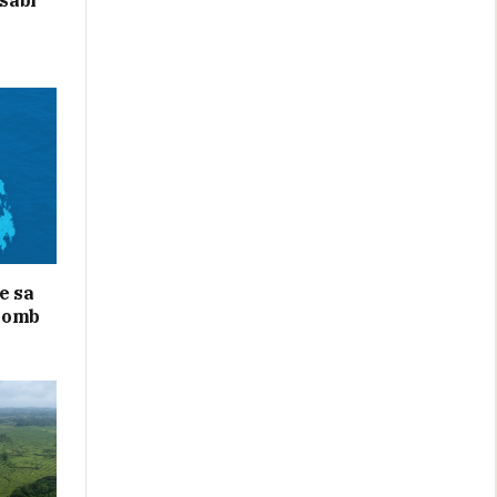
e sa
bomb