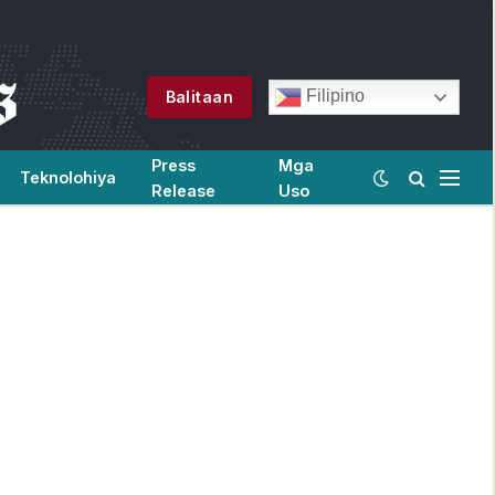
Filipino
Balitaan
Press
Mga
Teknolohiya
Release
Uso