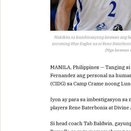
Makikita sa kumbinasyong larawan ang hea
incoming Blue Eagles na si Rene Baterbonia
(Mga larawan 
MANILA, Philippines — Tanging si 
Fernandez ang personal na humara
(CIDG) sa Camp Crame noong Lun
Iyon ay para sa imbestigasyon sa
players Rene Baterbonia at Divine 
Si head coach Tab Baldwin, gayunp