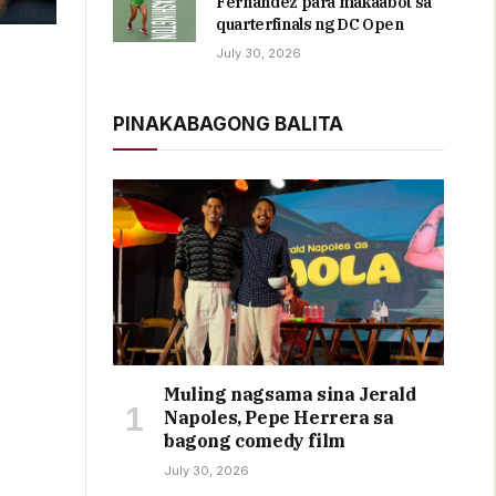
Fernandez para makaabot sa
quarterfinals ng DC Open
July 30, 2026
PINAKABAGONG BALITA
Muling nagsama sina Jerald
Napoles, Pepe Herrera sa
bagong comedy film
July 30, 2026