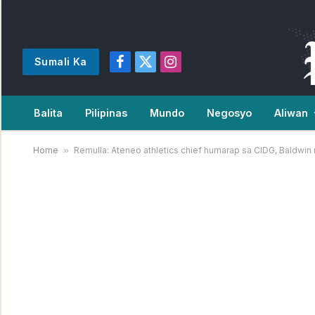
Sumali Ka
Facebook
X
Instagram
(Twitter)
Balita
Pilipinas
Mundo
Negosyo
Aliwan
Home
»
Remulla: Ateneo athletics chief humarap sa CIDG, Baldwi