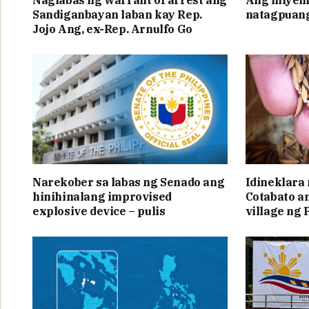
Sandiganbayan laban kay Rep.
natagpuang
Jojo Ang, ex-Rep. Arnulfo Go
Narekober sa labas ng Senado ang
Idineklara
hinihinalang improvised
Cotabato a
explosive device – pulis
village ng 