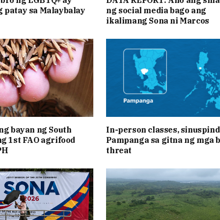
 patay sa Malaybalay
ng social media bago ang
ikalimang Sona ni Marcos
 ng bayan ng South
In-person classes, sinuspind
ng 1st FAO agrifood
Pampanga sa gitna ng mga 
PH
threat