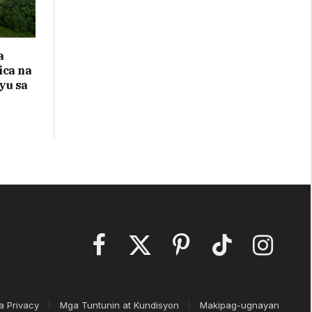
a
ica na
yu sa
Facebook
X
Pinterest
TikTok
Instagram
(Twitter)
a Privacy
Mga Tuntunin at Kundisyon
Makipag-ugnayan