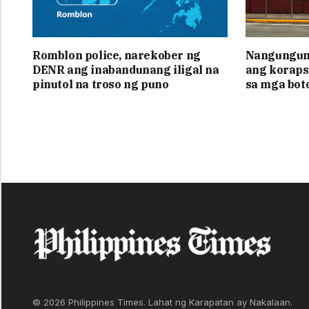
Romblon police, narekober ng
Nangunguna
DENR ang inabandunang iligal na
ang koraps
pinutol na troso ng puno
sa mga bot
© 2026 Philippines Times. Lahat ng Karapatan ay Nakalaan.