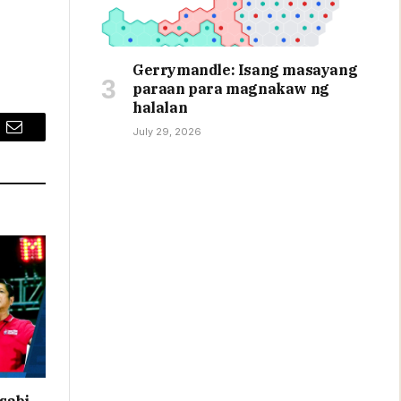
Gerrymandle: Isang masayang
paraan para magnakaw ng
halalan
July 29, 2026
Email
sabi