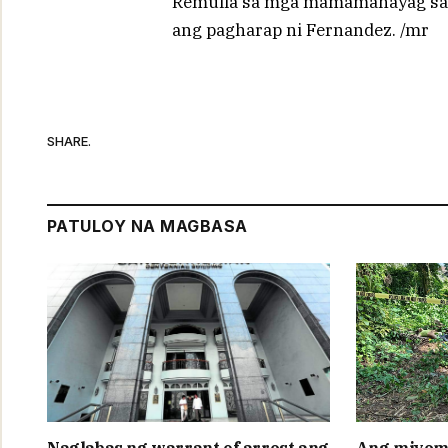
Remulla sa mga mamamahayag sa 
ang pagharap ni Fernandez. /mr
SHARE.
PATULOY NA MAGBASA
Naglabas ng warrant of arrest ang
Ang miyem