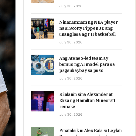
July 30, 2026
Ninanamnam ng NBA player
na si Scotty Pippen Jr. ang
unang lasa ng PH basketball
July 30, 2026
Ang Ateneo-led team ay
bumuo ng AI model para sa
pagsubaybay sa puso
July 30, 2026
Kilalanin sina Alexander at
Eliza ng Hamilton Minecraft
remake
July 30, 2026
Pinatalsik ni Alex Eala si Leylah