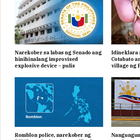
Narekober sa labas ng Senado ang
Idineklara
hinihinalang improvised
Cotabato a
explosive device – pulis
village ng 
Romblon police, narekober ng
Nangunguna