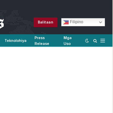
Filipino
Balitaan
Press
Mga
Teknolohiya
Release
Uso