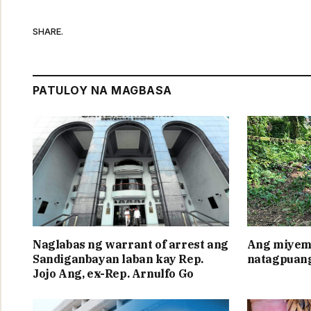
SHARE.
PATULOY NA MAGBASA
Naglabas ng warrant of arrest ang
Ang miyem
Sandiganbayan laban kay Rep.
natagpuang
Jojo Ang, ex-Rep. Arnulfo Go