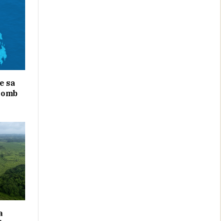
e sa
bomb
a