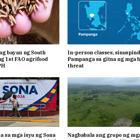
 ng bayan ng South
In-person classes, sinuspind
ng 1st FAO agrifood
Pampanga sa gitna ng mga 
PH
threat
 sa mga isyu ng Sona
Nagbabala ang grupo ng mg