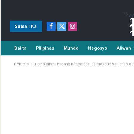
Sumali Ka
Facebook
X
Instagram
(Twitter)
Balita
Pilipinas
Mundo
Negosyo
Aliwan
Home
»
Pulis na binaril habang nagdarasal sa mosque sa Lanao del