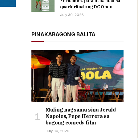
Fernandez para makaabot sa
quarterfinals ng DC Open
July 30, 2026
PINAKABAGONG BALITA
Muling nagsama sina Jerald
Napoles, Pepe Herrera sa
bagong comedy film
July 30, 2026