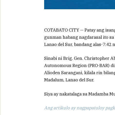
COTABATO CITY — Patay ang isang 
gunman habang nagdarasal ito sa
Lanao del Sur, bandang alas-7:42 
Sinabi ni Brig. Gen. Christopher 
Autonomous Region (PRO-BAR) direc
Alioden Sarangani, kilala rin bil
Madalum, Lanao del Sur.
Siya ay nakatalaga sa Madamba Mun
Ang artikulo ay nagpapatuloy pagka