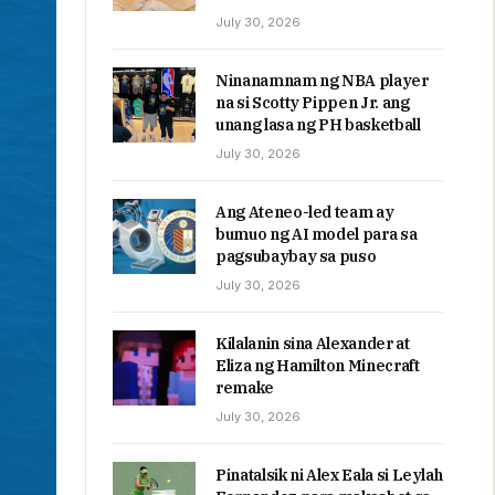
July 30, 2026
Ninanamnam ng NBA player
na si Scotty Pippen Jr. ang
unang lasa ng PH basketball
July 30, 2026
Ang Ateneo-led team ay
bumuo ng AI model para sa
pagsubaybay sa puso
July 30, 2026
Kilalanin sina Alexander at
Eliza ng Hamilton Minecraft
remake
July 30, 2026
Pinatalsik ni Alex Eala si Leylah