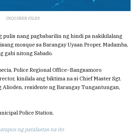
INQUIRER FILES
pulis nang pagbabarilin ng hindi pa nakikilalang
 isang mosque sa Barangay Uyaan Proper, Madamba,
ng gabi nitong Sabado.
Abecia, Police Regional Office–Bangsamoro
tor, kinilala ang biktima na si Chief Master Sgt.
ang Alioden, residente ng Barangay Tungantungan,
icipal Police Station.
tapos ng patalastas na ito