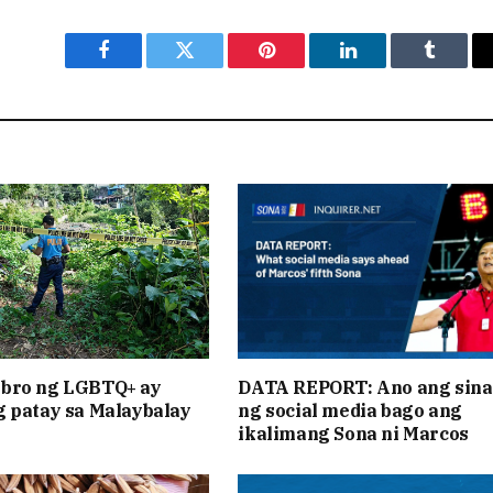
Facebook
Twitter
Pinterest
LinkedIn
Tumblr
bro ng LGBTQ+ ay
DATA REPORT: Ano ang sina
 patay sa Malaybalay
ng social media bago ang
ikalimang Sona ni Marcos