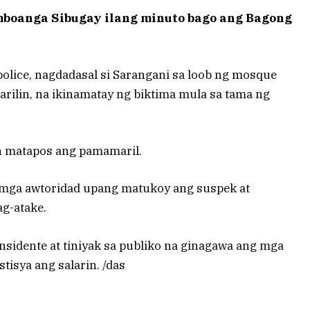
mboanga Sibugay ilang minuto bago ang Bagong
olice, nagdadasal si Sarangani sa loob ng mosque
arilin, na ikinamatay ng biktima mula sa tama ng
 matapos ang pamamaril.
mga awtoridad upang matukoy ang suspek at
g-atake.
nsidente at tiniyak sa publiko na ginagawa ang mga
isya ang salarin. /das