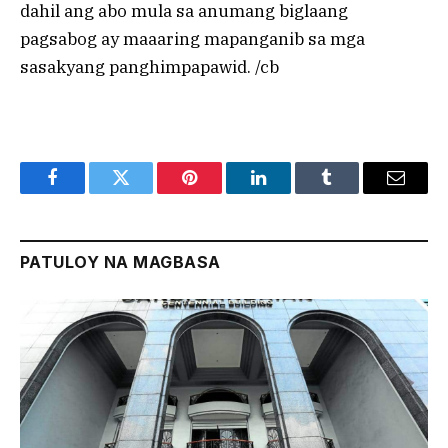
dahil ang abo mula sa anumang biglaang
pagsabog ay maaaring mapanganib sa mga
sasakyang panghimpapawid. /cb
Facebook
Twitter
Pinterest
LinkedIn
Tumblr
Email
PATULOY NA MAGBASA