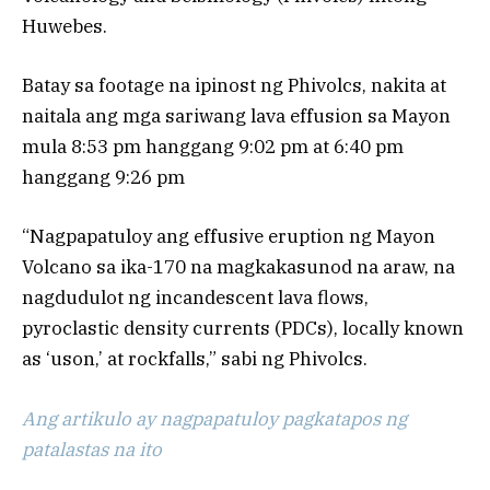
Huwebes.
Batay sa footage na ipinost ng Phivolcs, nakita at
naitala ang mga sariwang lava effusion sa Mayon
mula 8:53 pm hanggang 9:02 pm at 6:40 pm
hanggang 9:26 pm
“Nagpapatuloy ang effusive eruption ng Mayon
Volcano sa ika-170 na magkakasunod na araw, na
nagdudulot ng incandescent lava flows,
pyroclastic density currents (PDCs), locally known
as ‘uson,’ at rockfalls,” sabi ng Phivolcs.
Ang artikulo ay nagpapatuloy pagkatapos ng
patalastas na ito