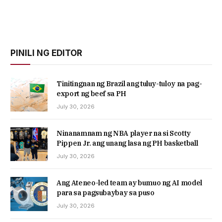
PINILI NG EDITOR
Tinitingnan ng Brazil ang tuluy-tuloy na pag-
export ng beef sa PH
July 30, 2026
Ninanamnam ng NBA player na si Scotty
Pippen Jr. ang unang lasa ng PH basketball
July 30, 2026
Ang Ateneo-led team ay bumuo ng AI model
para sa pagsubaybay sa puso
July 30, 2026