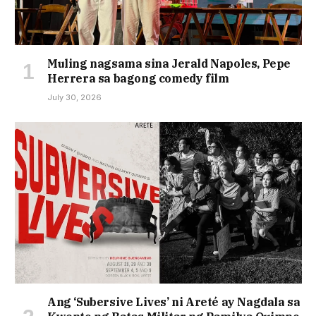
Muling nagsama sina Jerald Napoles, Pepe
Herrera sa bagong comedy film
July 30, 2026
Ang ‘Subersive Lives’ ni Areté ay Nagdala sa