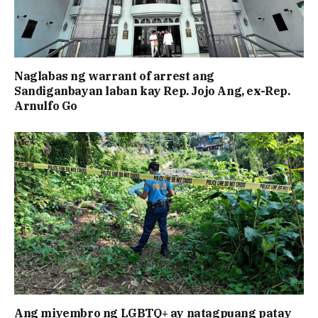
Naglabas ng warrant of arrest ang
Sandiganbayan laban kay Rep. Jojo Ang, ex-Rep.
Arnulfo Go
Ang miyembro ng LGBTQ+ ay natagpuang patay