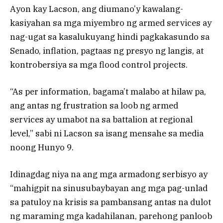
Ayon kay Lacson, ang diumano’y kawalang-
kasiyahan sa mga miyembro ng armed services ay
nag-ugat sa kasalukuyang hindi pagkakasundo sa
Senado, inflation, pagtaas ng presyo ng langis, at
kontrobersiya sa mga flood control projects.
“As per information, bagama’t malabo at hilaw pa,
ang antas ng frustration sa loob ng armed
services ay umabot na sa battalion at regional
level,” sabi ni Lacson sa isang mensahe sa media
noong Hunyo 9.
Idinagdag niya na ang mga armadong serbisyo ay
“mahigpit na sinusubaybayan ang mga pag-unlad
sa patuloy na krisis sa pambansang antas na dulot
ng maraming mga kadahilanan, parehong panloob