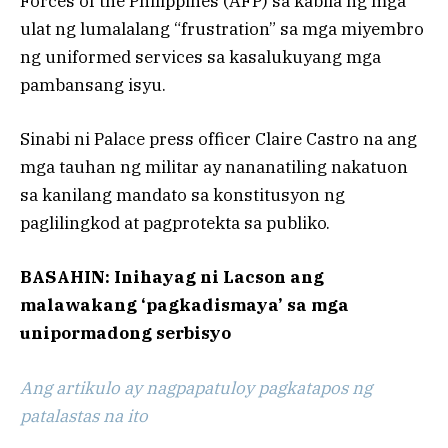
Forces of the Philippines (AFP) sa kabila ng mga
ulat ng lumalalang “frustration” sa mga miyembro
ng uniformed services sa kasalukuyang mga
pambansang isyu.
Sinabi ni Palace press officer Claire Castro na ang
mga tauhan ng militar ay nananatiling nakatuon
sa kanilang mandato sa konstitusyon ng
paglilingkod at pagprotekta sa publiko.
BASAHIN: Inihayag ni Lacson ang
malawakang ‘pagkadismaya’ sa mga
unipormadong serbisyo
Ang artikulo ay nagpapatuloy pagkatapos ng
patalastas na ito