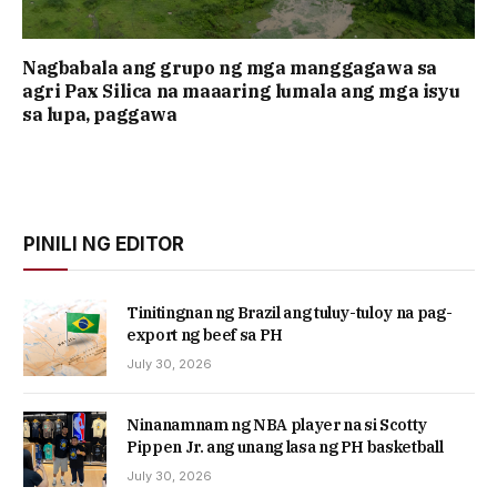
Nagbabala ang grupo ng mga manggagawa sa
agri Pax Silica na maaaring lumala ang mga isyu
sa lupa, paggawa
PINILI NG EDITOR
Tinitingnan ng Brazil ang tuluy-tuloy na pag-
export ng beef sa PH
July 30, 2026
Ninanamnam ng NBA player na si Scotty
Pippen Jr. ang unang lasa ng PH basketball
July 30, 2026