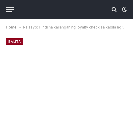
Home
»
Palasyo: Hindi na kailangan ng loyalty check sa kabila ng ‘frustration’ ng militar
BALITA