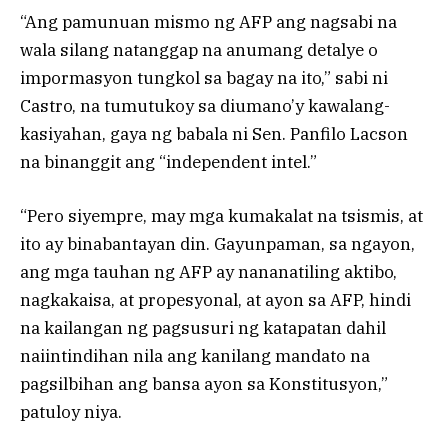
“Ang pamunuan mismo ng AFP ang nagsabi na
wala silang natanggap na anumang detalye o
impormasyon tungkol sa bagay na ito,” sabi ni
Castro, na tumutukoy sa diumano’y kawalang-
kasiyahan, gaya ng babala ni Sen. Panfilo Lacson
na binanggit ang “independent intel.”
“Pero siyempre, may mga kumakalat na tsismis, at
ito ay binabantayan din. Gayunpaman, sa ngayon,
ang mga tauhan ng AFP ay nananatiling aktibo,
nagkakaisa, at propesyonal, at ayon sa AFP, hindi
na kailangan ng pagsusuri ng katapatan dahil
naiintindihan nila ang kanilang mandato na
pagsilbihan ang bansa ayon sa Konstitusyon,”
patuloy niya.