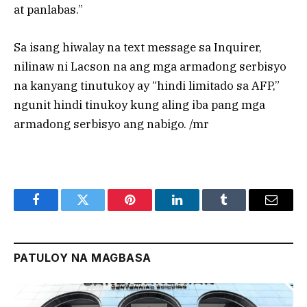
at panlabas.”
Sa isang hiwalay na text message sa Inquirer,
nilinaw ni Lacson na ang mga armadong serbisyo
na kanyang tinutukoy ay “hindi limitado sa AFP,”
ngunit hindi tinukoy kung aling iba pang mga
armadong serbisyo ang nabigo. /mr
Facebook
Twitter
Pinterest
LinkedIn
Tumblr
Email
PATULOY NA MAGBASA