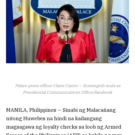
Palace press officer Claire Castro — Screengrab mula sa
Presidential Communications Office/Facebook
MANILA, Philippines — Sinabi ng Malacañang
nitong Huwebes na hindi na kailangang
magsagawa ng loyalty checks sa loob ng Armed