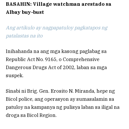
BASAHIN: Village watchman arestado sa
Albay buy-bust
Ang artikulo ay nagpapatuloy pagkatapos ng
patalastas na ito
Inihahanda na ang mga kasong paglabag sa
Republic Act No. 9165, o Comprehensive
Dangerous Drugs Act of 2002, laban sa mga
suspek.
Sinabi ni Brig. Gen. Erosito N. Miranda, hepe ng
Bicol police, ang operasyon ay sumasalamin sa
patuloy na kampanya ng pulisya laban sa iligal na
droga sa Bicol Region.