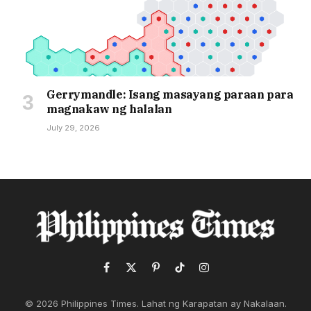
Gerrymandle: Isang masayang paraan para
magnakaw ng halalan
July 29, 2026
Facebook
X
Pinterest
TikTok
Instagram
(Twitter)
© 2026 Philippines Times. Lahat ng Karapatan ay Nakalaan.