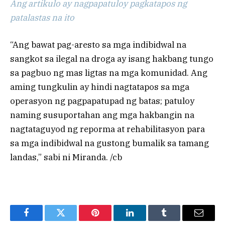
Ang artikulo ay nagpapatuloy pagkatapos ng
patalastas na ito
“Ang bawat pag-aresto sa mga indibidwal na
sangkot sa ilegal na droga ay isang hakbang tungo
sa pagbuo ng mas ligtas na mga komunidad. Ang
aming tungkulin ay hindi nagtatapos sa mga
operasyon ng pagpapatupad ng batas; patuloy
naming susuportahan ang mga hakbangin na
nagtataguyod ng reporma at rehabilitasyon para
sa mga indibidwal na gustong bumalik sa tamang
landas,” sabi ni Miranda. /cb
Facebook
Twitter
Pinterest
LinkedIn
Tumblr
Email