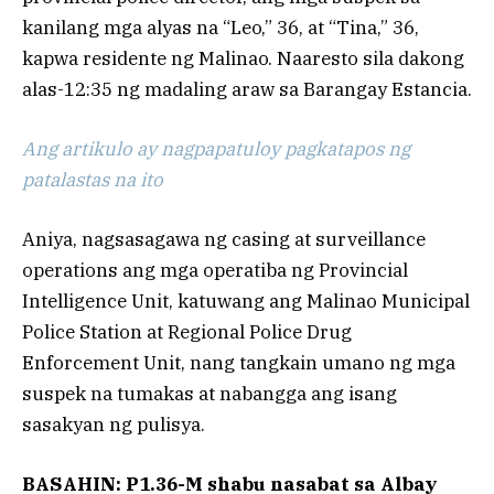
kanilang mga alyas na “Leo,” 36, at “Tina,” 36,
kapwa residente ng Malinao. Naaresto sila dakong
alas-12:35 ng madaling araw sa Barangay Estancia.
Ang artikulo ay nagpapatuloy pagkatapos ng
patalastas na ito
Aniya, nagsasagawa ng casing at surveillance
operations ang mga operatiba ng Provincial
Intelligence Unit, katuwang ang Malinao Municipal
Police Station at Regional Police Drug
Enforcement Unit, nang tangkain umano ng mga
suspek na tumakas at nabangga ang isang
sasakyan ng pulisya.
BASAHIN: P1.36-M shabu nasabat sa Albay