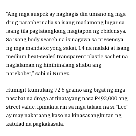
“Ang mga suspek ay naghagis din umano ng mga
drug paraphernalia sa isang madamong lugar sa
isang tila pagtatangkang magtapon ng ebidensya.
Sa isang body search na isinagawa sa presensya
ng mga mandatoryong saksi, 14 na malaki at isang
medium heat-sealed transparent plastic sachet na
naglalaman ng hinihinalang shabu ang
narekober,” sabi ni Nuñez.
Humigit-kumulang 72.5 gramo ang bigat ng mga
nasabat na droga at tinatayang nasa P493,000 ang
street value. Ipinakita rin sa mga talaan na si “Leo”
ay may nakaraang kaso na kinasasangkutan ng
katulad na pagkakasala.