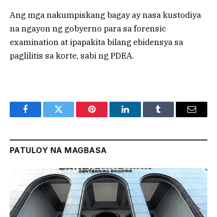
Ang mga nakumpiskang bagay ay nasa kustodiya
na ngayon ng gobyerno para sa forensic
examination at ipapakita bilang ebidensya sa
paglilitis sa korte, sabi ng PDEA.
Facebook
Twitter
Pinterest
LinkedIn
Tumblr
Email
PATULOY NA MAGBASA