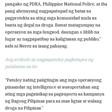
pangako ng PDEA, Philippine National Police, at iba
pang ahensyang nagpapatupad ng batas sa
pagprotekta sa ating mga komunidad mula sa
banta ng ilegal na droga. Bawat matagumpay na
operasyon sa mga lungsod, daungan o liblib na
lugar ay nagpapatibay sa kaligtasan ng publiko,”
sabi ni Nerez sa isang pahayag.
Ang artikulo ay nagpapatuloy pagkatapos ng
patalastas na ito
“Patuloy nating paiigtingin ang mga operasyong
pinaandar ng intelligence at susuportahan ang
ating mga pagsisikap sa pagsuporta sa kampanya
ng Bagong Pilipinas para sa mas ligtas at walang
droga na Pilipinas.”