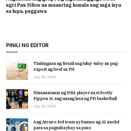
agri Pax Silica na maaaring lumala ang mga isyu
sa lupa, paggawa
PINILI NG EDITOR
Tinitingnan ng Brazil ang tuluy-tuloy na pag-
export ng beef sa PH
July 30, 2026
Ninanamnam ng NBA player na si Scotty
Pippen Jr. ang unang lasa ng PH basketball
July 30, 2026
Ang Ateneo-led team ay bumuo ng AI model
para sa pagsubaybay sa puso