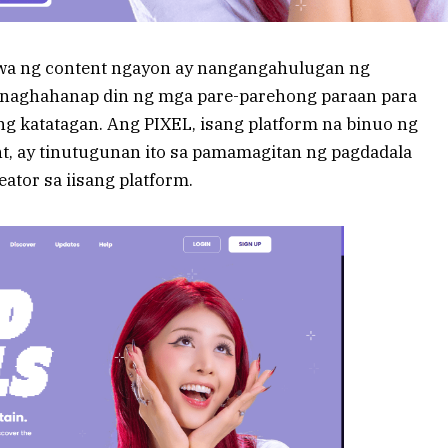
wa ng content ngayon ay nangangahulugan ng
naghahanap din ng mga pare-parehong paraan para
ng katatagan. Ang PIXEL, isang platform na binuo ng
, ay tinutugunan ito sa pamamagitan ng pagdadala
ator sa iisang platform.