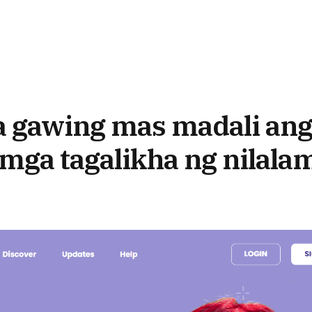
a gawing mas madali an
 mga tagalikha ng nilala