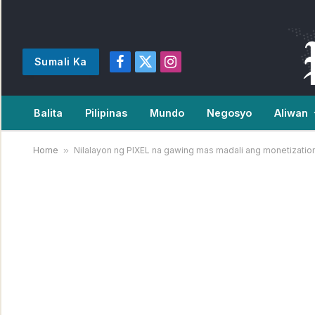
Sumali Ka
Facebook
X
Instagram
(Twitter)
Balita
Pilipinas
Mundo
Negosyo
Aliwan
Home
»
Nilalayon ng PIXEL na gawing mas madali ang monetization