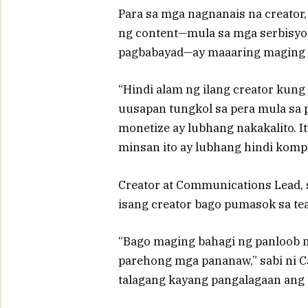
Para sa mga nagnanais na creator
ng content—mula sa mga serbisyo
pagbabayad—ay maaaring maging 
“Hindi alam ng ilang creator kung
uusapan tungkol sa pera mula sa 
monetize ay lubhang nakakalito. Ito
minsan ito ay lubhang hindi kompo
Creator at Communications Lead, s
isang creator bago pumasok sa te
“Bago maging bahagi ng panloob n
parehong mga pananaw,” sabi ni Cas
talagang kayang pangalagaan ang m