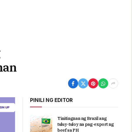
g
man
PINILI NG EDITOR
Tinitingnan ng Brazil ang
tuluy-tuloy na pag-export ng
beef sa PH