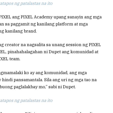
tapos ng patalastas na ito
 ng PIXEL ang PIXEL Academy upang sanayin ang mga
n sa paggamit ng kanilang platform at mga
g kanilang brand.
ang creator na nagsalita sa unang session ng PIXEL
XEL, pinahahalagahan ni Dupet ang komunidad at
IXEL team.
nagmamalaki ko ay ang komunidad, ang mga
hindi pansamantala. Sila ang uri ng mga tao na
buong paglalakbay mo,” sabi ni Dupet.
tapos ng patalastas na ito