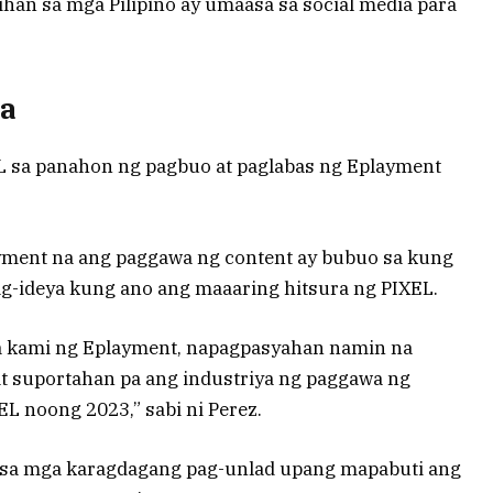
an sa mga Pilipino ay umaasa sa social media para
ma
L sa panahon ng pagbuo at paglabas ng Eplayment
ment na ang paggawa ng content ay bubuo sa kung
g-ideya kung ano ang maaaring hitsura ng PIXEL.
a kami ng Eplayment, napagpasyahan namin na
t suportahan pa ang industriya ng paggawa ng
EL noong 2023,” sabi ni Perez.
n sa mga karagdagang pag-unlad upang mapabuti ang