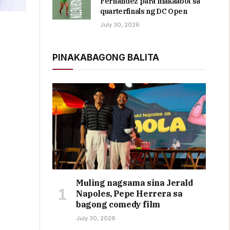
Fernandez para makaabot sa
quarterfinals ng DC Open
July 30, 2026
PINAKABAGONG BALITA
Muling nagsama sina Jerald
Napoles, Pepe Herrera sa
bagong comedy film
July 30, 2026