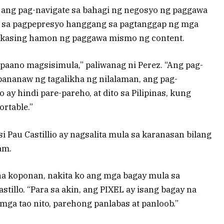
, ang pag-navigate sa bahagi ng negosyo ng paggawa
 sa pagpepresyo hanggang sa pagtanggap ng mga
kasing hamon ng paggawa mismo ng content.
 paano magsisimula,” paliwanag ni Perez. “Ang pag-
pananaw ng tagalikha ng nilalaman, ang pag-
 ay hindi pare-pareho, at dito sa Pilipinas, kung
rtable.”
i Pau Castillio ay nagsalita mula sa karanasan bilang
am.
a koponan, nakita ko ang mga bagay mula sa
tillo. “Para sa akin, ang PIXEL ay isang bagay na
ga tao nito, parehong panlabas at panloob.”