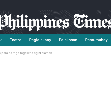
Teatro
Paglalakbay
Palakasan
Pamumuhay
 para sa mga tagalikha ng nilalaman