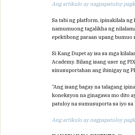
Ang artikulo ay nagpapatuloy pagka
Sa tabi ng platform, ipinakilala
namumuong tagalikha ng nilalama
epektibong paraan upang bumuo n
Si Kang Dupet ay isa sa mga kilal
Academy. Bilang isang user ng PI
sinusuportahan ang ibinigay ng P
“Ang isang bagay na talagang ipi
koneksyon na ginagawa mo dito ay 
patuloy na sumusuporta sa iyo sa 
Ang artikulo ay nagpapatuloy pagka