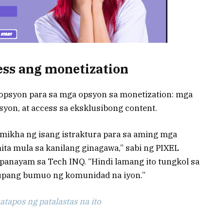
ss ang monetization
opsyon para sa mga opsyon sa monetization: mga
yon, at access sa eksklusibong content.
umikha ng isang istraktura para sa aming mga
ta mula sa kanilang ginagawa,” sabi ng PIXEL
 panayam sa Tech INQ. “Hindi lamang ito tungkol sa
 upang bumuo ng komunidad na iyon.”
tapos ng patalastas na ito