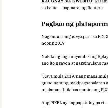
KAUGNAY NA KWENTO:
Karamih
sa balita — pag-aaral ng Reuters
Pagbuo ng platapor
Nagsimula ang ideya para sa PIXE
noong 2019.
Nakita ng mga miyembro ng Eplay
ano ito ngayon at nagsimulang ma
“Kaya mula 2019, nang magsimul
gusto naming makipagsapalaran a
nilalaman. Inilabas namin ang PIX
Ang PIXEL ay nagpapatuloy pa ri