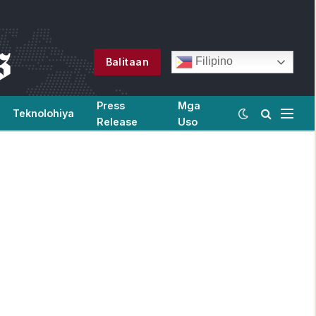
Filipino
Balitaan
Press
Mga
Teknolohiya
Release
Uso