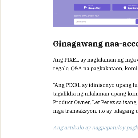
Ginagawang naa-acce
Ang PIXEL ay naglalaman ng mga 
regalo, Q&A na pagkakataon, komis
“Ang PIXEL ay idinisenyo upang l
tagalikha ng nilalaman upang kumi
Product Owner, Let Perez sa isang
mga transaksyon, ito ay talagang
Ang artikulo ay nagpapatuloy pagka