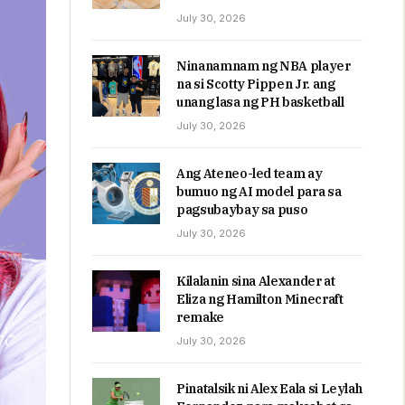
July 30, 2026
Ninanamnam ng NBA player
na si Scotty Pippen Jr. ang
unang lasa ng PH basketball
July 30, 2026
Ang Ateneo-led team ay
bumuo ng AI model para sa
pagsubaybay sa puso
July 30, 2026
Kilalanin sina Alexander at
Eliza ng Hamilton Minecraft
remake
July 30, 2026
Pinatalsik ni Alex Eala si Leylah