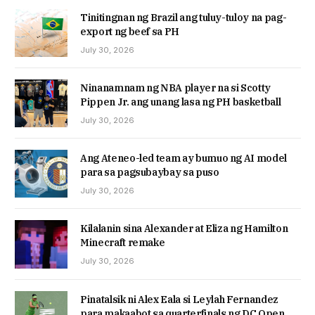
Tinitingnan ng Brazil ang tuluy-tuloy na pag-
export ng beef sa PH
July 30, 2026
Ninanamnam ng NBA player na si Scotty
Pippen Jr. ang unang lasa ng PH basketball
July 30, 2026
Ang Ateneo-led team ay bumuo ng AI model
para sa pagsubaybay sa puso
July 30, 2026
Kilalanin sina Alexander at Eliza ng Hamilton
Minecraft remake
July 30, 2026
Pinatalsik ni Alex Eala si Leylah Fernandez
para makaabot sa quarterfinals ng DC Open