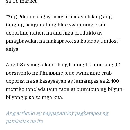
sa US market.
“Ang Pilipinas ngayon ay tumatayo bilang ang
tanging pangunahing blue swimming crab
exporting nation na ang mga produkto ay
pinagbawalan na makapasok sa Estados Unidos,”
aniya.
Ang US ay nagkakaloob ng humigit-kumulang 90
porsiyento ng Philippine blue swimming crab
exports, na sa kasaysayan ay lumampas sa 2,400
metriko tonelada taun-taon at bumubuo ng bilyun-
bilyong piso sa mga kita.
Ang artikulo ay nagpapatuloy pagkatapos ng
patalastas na ito