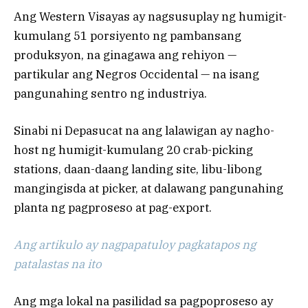
Ang Western Visayas ay nagsusuplay ng humigit-
kumulang 51 porsiyento ng pambansang
produksyon, na ginagawa ang rehiyon —
partikular ang Negros Occidental — na isang
pangunahing sentro ng industriya.
Sinabi ni Depasucat na ang lalawigan ay nagho-
host ng humigit-kumulang 20 crab-picking
stations, daan-daang landing site, libu-libong
mangingisda at picker, at dalawang pangunahing
planta ng pagproseso at pag-export.
Ang artikulo ay nagpapatuloy pagkatapos ng
patalastas na ito
Ang mga lokal na pasilidad sa pagpoproseso ay