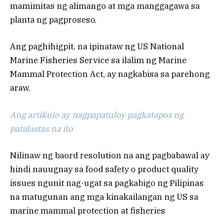
mamimitas ng alimango at mga manggagawa sa
planta ng pagproseso.
Ang paghihigpit, na ipinataw ng US National
Marine Fisheries Service sa ilalim ng Marine
Mammal Protection Act, ay nagkabisa sa parehong
araw.
Ang artikulo ay nagpapatuloy pagkatapos ng
patalastas na ito
Nilinaw ng baord resolution na ang pagbabawal ay
hindi nauugnay sa food safety o product quality
issues ngunit nag-ugat sa pagkabigo ng Pilipinas
na matugunan ang mga kinakailangan ng US sa
marine mammal protection at fisheries