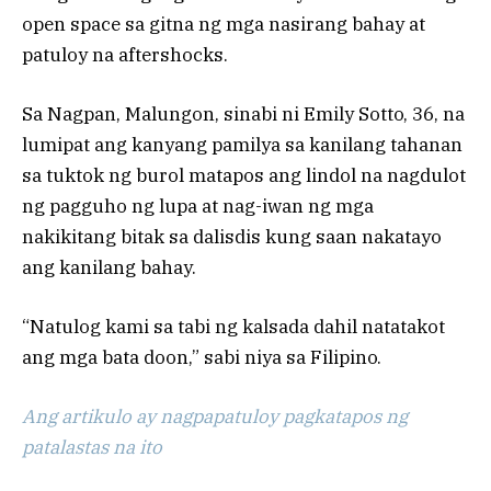
open space sa gitna ng mga nasirang bahay at
patuloy na aftershocks.
Sa Nagpan, Malungon, sinabi ni Emily Sotto, 36, na
lumipat ang kanyang pamilya sa kanilang tahanan
sa tuktok ng burol matapos ang lindol na nagdulot
ng pagguho ng lupa at nag-iwan ng mga
nakikitang bitak sa dalisdis kung saan nakatayo
ang kanilang bahay.
“Natulog kami sa tabi ng kalsada dahil natatakot
ang mga bata doon,” sabi niya sa Filipino.
Ang artikulo ay nagpapatuloy pagkatapos ng
patalastas na ito