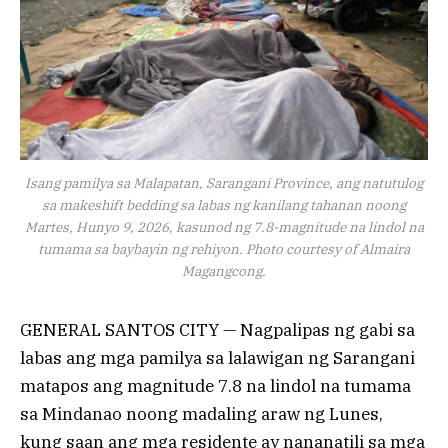
Isang pamilya sa Malapatan, Sarangani Province, ang natutulog
sa makeshift bedding sa labas ng kanilang tahanan noong
Martes, Hunyo 9, 2026, kasunod ng 7.8-magnitude na lindol na
tumama sa baybayin ng rehiyon. Photo courtesy of Almaira
Magangcong.
GENERAL SANTOS CITY — Nagpalipas ng gabi sa
labas ang mga pamilya sa lalawigan ng Sarangani
matapos ang magnitude 7.8 na lindol na tumama
sa Mindanao noong madaling araw ng Lunes,
kung saan ang mga residente ay nananatili sa mga