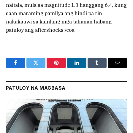
naitala, mula sa magnitude 1.3 hanggang 6.4, kung
saan maraming pamilya ang hindi pa rin
nakakauwi sa kanilang mga tahanan habang
patuloy ang aftershocks./coa
Facebook
Twitter
Pinterest
LinkedIn
Tumblr
Email
PATULOY NA MAGBASA