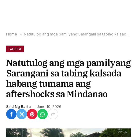
Home
»
Natutulog ang mga pamilyang Sarangani sa tabing kalsada habang tumama ang aftershocks sa Mindanao
BALITA
Natutulog ang mga pamilyang
Sarangani sa tabing kalsada
habang tumama ang
aftershocks sa Mindanao
Silid Ng Balita
June 10, 2026