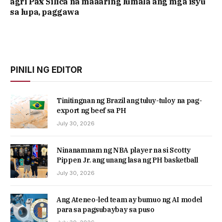
agri Pax Silica na maaaring lumala ang mga isyu
sa lupa, paggawa
PINILI NG EDITOR
Tinitingnan ng Brazil ang tuluy-tuloy na pag-
export ng beef sa PH
July 30, 2026
Ninanamnam ng NBA player na si Scotty
Pippen Jr. ang unang lasa ng PH basketball
July 30, 2026
Ang Ateneo-led team ay bumuo ng AI model
para sa pagsubaybay sa puso