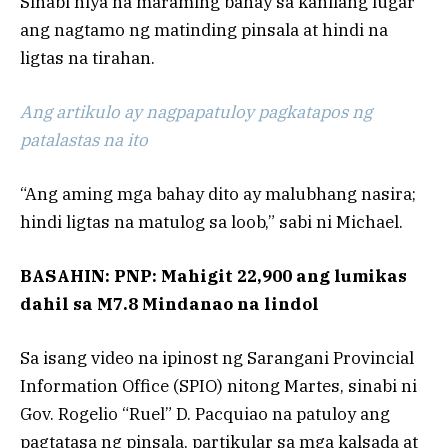
Sinabi niya na maraming bahay sa kanilang lugar
ang nagtamo ng matinding pinsala at hindi na
ligtas na tirahan.
Ang artikulo ay nagpapatuloy pagkatapos ng
patalastas na ito
“Ang aming mga bahay dito ay malubhang nasira;
hindi ligtas na matulog sa loob,” sabi ni Michael.
BASAHIN: PNP: Mahigit 22,900 ang lumikas
dahil sa M7.8 Mindanao na lindol
Sa isang video na ipinost ng Sarangani Provincial
Information Office (SPIO) nitong Martes, sinabi ni
Gov. Rogelio “Ruel” D. Pacquiao na patuloy ang
pagtatasa ng pinsala, partikular sa mga kalsada at