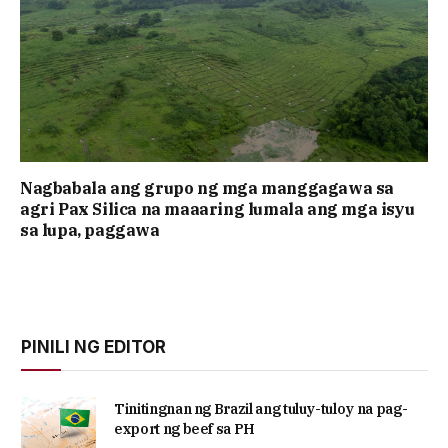
Nagbabala ang grupo ng mga manggagawa sa
agri Pax Silica na maaaring lumala ang mga isyu
sa lupa, paggawa
PINILI NG EDITOR
Tinitingnan ng Brazil ang tuluy-tuloy na pag-
export ng beef sa PH