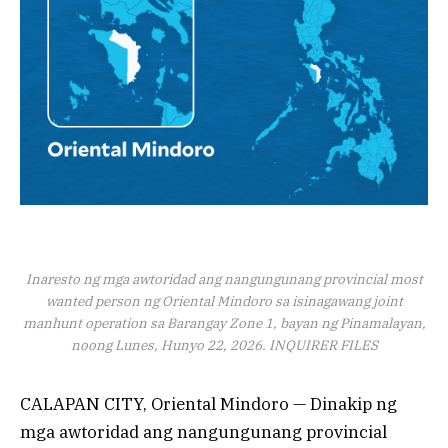
Inaresto ng mga awtoridad ang nangungunang provincial most
wanted person ng Oriental Mindoro sa isinagawang joint
manhunt operation sa Barangay Zone 1, bayan ng Pinamalayan,
noong Lunes, Hunyo 22, 2026. INQUIRER FILES
CALAPAN CITY, Oriental Mindoro — Dinakip ng
mga awtoridad ang nangungunang provincial