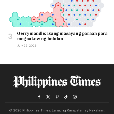
Gerrymandle: Isang masayang paraan para
magnakaw ng halalan
July 29, 2026
Facebook
X
Pinterest
TikTok
Instagram
(Twitter)
© 2026 Philippines Times. Lahat ng Karapatan ay Nakalaan.