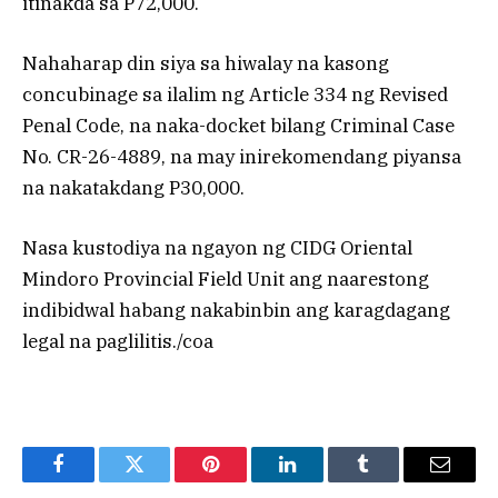
itinakda sa P72,000.
Nahaharap din siya sa hiwalay na kasong
concubinage sa ilalim ng Article 334 ng Revised
Penal Code, na naka-docket bilang Criminal Case
No. CR-26-4889, na may inirekomendang piyansa
na nakatakdang P30,000.
Nasa kustodiya na ngayon ng CIDG Oriental
Mindoro Provincial Field Unit ang naarestong
indibidwal habang nakabinbin ang karagdagang
legal na paglilitis./coa
Facebook
Twitter
Pinterest
LinkedIn
Tumblr
Email