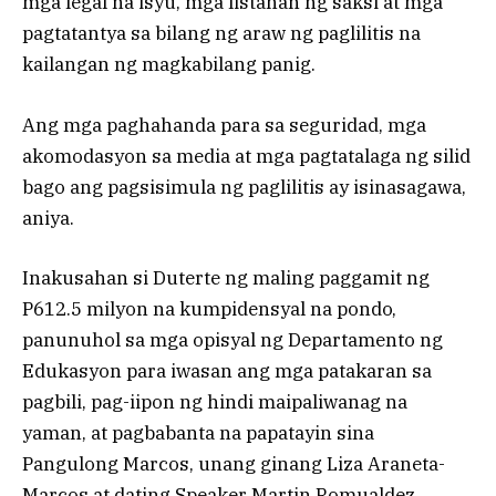
mga legal na isyu, mga listahan ng saksi at mga
pagtatantya sa bilang ng araw ng paglilitis na
kailangan ng magkabilang panig.
Ang mga paghahanda para sa seguridad, mga
akomodasyon sa media at mga pagtatalaga ng silid
bago ang pagsisimula ng paglilitis ay isinasagawa,
aniya.
Inakusahan si Duterte ng maling paggamit ng
P612.5 milyon na kumpidensyal na pondo,
panunuhol sa mga opisyal ng Departamento ng
Edukasyon para iwasan ang mga patakaran sa
pagbili, pag-iipon ng hindi maipaliwanag na
yaman, at pagbabanta na papatayin sina
Pangulong Marcos, unang ginang Liza Araneta-
Marcos at dating Speaker Martin Romualdez.