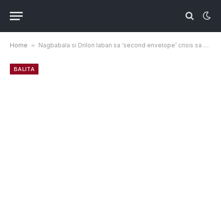
Home
»
Nagbabala si Drilon laban sa ‘second envelope’ crisis sa VP trial
BALITA