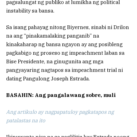
pagsalungat ng publiko at lumikha ng political
instability sa bansa.
Sa isang pahayag nitong Biyernes, sinabi ni Drilon
na ang “pinakamalaking panganib” na
kinakaharap ng bansa ngayon ay ang posibleng
pagkabigo ng proseso ng impeachment laban sa
Bise Presidente, na ginugunita ang mga
pangyayaring nagtapos sa impeachment trial ni
dating Pangulong Joseph Estrada.
BASAHIN: Ang pangalawang sobre, muli
Ang artikulo ay nagpapatuloy pagkatapos ng
patalastas na ito
Ikinuwento niya na sa paglilitis kay Estrada noong