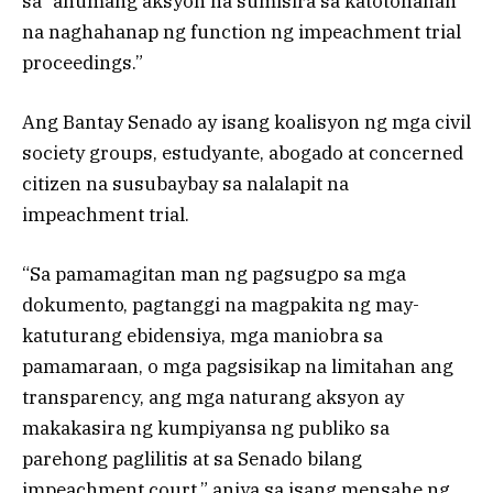
sa “anumang aksyon na sumisira sa katotohanan
na naghahanap ng function ng impeachment trial
proceedings.”
Ang Bantay Senado ay isang koalisyon ng mga civil
society groups, estudyante, abogado at concerned
citizen na susubaybay sa nalalapit na
impeachment trial.
“Sa pamamagitan man ng pagsugpo sa mga
dokumento, pagtanggi na magpakita ng may-
katuturang ebidensiya, mga maniobra sa
pamamaraan, o mga pagsisikap na limitahan ang
transparency, ang mga naturang aksyon ay
makakasira ng kumpiyansa ng publiko sa
parehong paglilitis at sa Senado bilang
impeachment court,” aniya sa isang mensahe ng