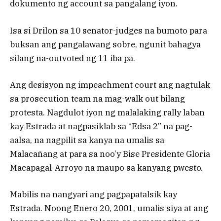
dokumento ng account sa pangalang iyon.
Isa si Drilon sa 10 senator-judges na bumoto para
buksan ang pangalawang sobre, ngunit bahagya
silang na-outvoted ng 11 iba pa.
Ang desisyon ng impeachment court ang nagtulak
sa prosecution team na mag-walk out bilang
protesta. Nagdulot iyon ng malalaking rally laban
kay Estrada at nagpasiklab sa “Edsa 2” na pag-
aalsa, na nagpilit sa kanya na umalis sa
Malacañang at para sa noo’y Bise Presidente Gloria
Macapagal-Arroyo na maupo sa kanyang pwesto.
Mabilis na nangyari ang pagpapatalsik kay
Estrada. Noong Enero 20, 2001, umalis siya at ang