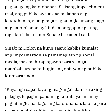
“Ang mga tao ay hindi manindigan para sa
pagtatago ng katotohanan. Sa isang impeachment
trial, ang publiko ay nais na malaman ang
katotohanan, at ang mga pagtatangka upang itago
ang katotohanan ay hindi tatanggapin ng ating
mga tao,” the former Senate President said.
Sinabi ni Drilon na kung gaano kabilis kumalat
ang impormasyon sa pamamagitan ng social
media, mas mahirap ngayon para sa mga
mambabatas na hubugin ang opinyon ng publiko
kumpara noon.
“Kaya nga dapat tayong mag-ingat, dahil sa aking
palagay, kapag napansin ng taumbayan na may
pagtatangka na itago ang katotohanan, lalo na para
sa personal at political na layunin, hindi ko