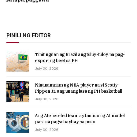
PINILI NG EDITOR
Tinitingnan ng Brazil ang tuluy-tuloy na pag-
export ng beef sa PH
July 30, 2026
Ninanamnam ng NBA player na si Scotty
Pippen Jr. ang unang lasa ng PH basketball
July 30, 2026
Ang Ateneo-led team ay bumuo ng AI model
para sa pagsubaybay sa puso
July 30, 2026