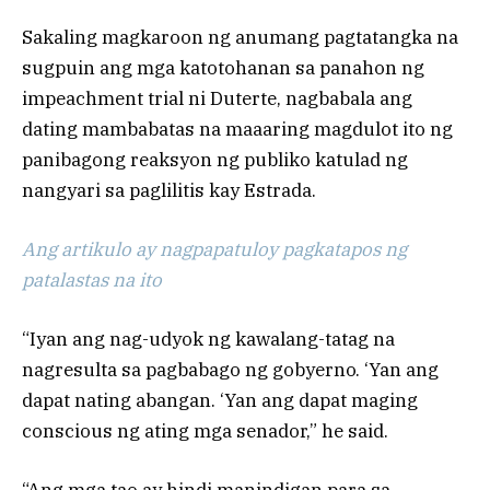
Sakaling magkaroon ng anumang pagtatangka na
sugpuin ang mga katotohanan sa panahon ng
impeachment trial ni Duterte, nagbabala ang
dating mambabatas na maaaring magdulot ito ng
panibagong reaksyon ng publiko katulad ng
nangyari sa paglilitis kay Estrada.
Ang artikulo ay nagpapatuloy pagkatapos ng
patalastas na ito
“Iyan ang nag-udyok ng kawalang-tatag na
nagresulta sa pagbabago ng gobyerno. ‘Yan ang
dapat nating abangan. ‘Yan ang dapat maging
conscious ng ating mga senador,” he said.