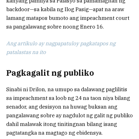
kanyang pamilya sa Palasyo sa pamamagitan ng
backdoor—sa kabila ng Ilog Pasig—apat na araw
lamang matapos bumoto ang impeachment court
sa pangalawang sobre noong Enero 16.
Ang artikulo ay nagpapatuloy pagkatapos ng
patalastas na ito
Pagkagalit ng publiko
Sinabi ni Drilon, na umupo sa dalawang paglilitis
sa impeachment sa loob ng 24 na taon niya bilang
senador, ang desisyon na huwag buksan ang
pangalawang sobre ay nagdulot ng galit ng publiko
dahil malawak itong tinitingnan bilang isang
pagtatangka na magtago ng ebidensya.