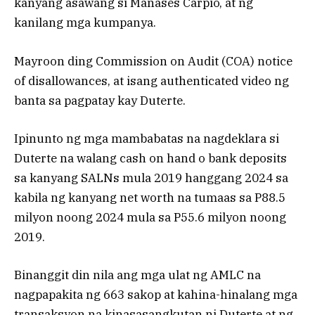
kanyang asawang si Manases Carpio, at ng
kanilang mga kumpanya.
Mayroon ding Commission on Audit (COA) notice
of disallowances, at isang authenticated video ng
banta sa pagpatay kay Duterte.
Ipinunto ng mga mambabatas na nagdeklara si
Duterte na walang cash on hand o bank deposits
sa kanyang SALNs mula 2019 hanggang 2024 sa
kabila ng kanyang net worth na tumaas sa P88.5
milyon noong 2024 mula sa P55.6 milyon noong
2019.
Binanggit din nila ang mga ulat ng AMLC na
nagpapakita ng 663 sakop at kahina-hinalang mga
transaksyon na kinasasangkutan ni Duterte at ng