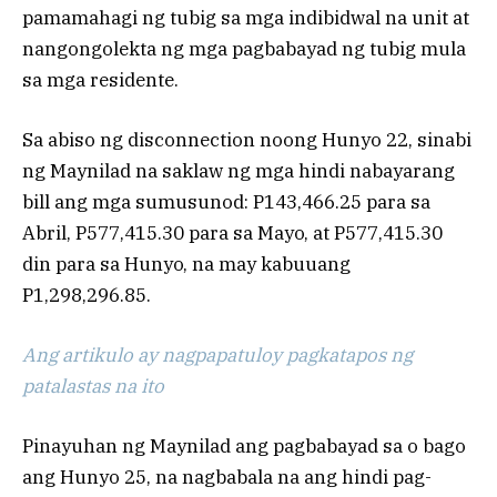
pamamahagi ng tubig sa mga indibidwal na unit at
nangongolekta ng mga pagbabayad ng tubig mula
sa mga residente.
Sa abiso ng disconnection noong Hunyo 22, sinabi
ng Maynilad na saklaw ng mga hindi nabayarang
bill ang mga sumusunod: P143,466.25 para sa
Abril, P577,415.30 para sa Mayo, at P577,415.30
din para sa Hunyo, na may kabuuang
P1,298,296.85.
Ang artikulo ay nagpapatuloy pagkatapos ng
patalastas na ito
Pinayuhan ng Maynilad ang pagbabayad sa o bago
ang Hunyo 25, na nagbabala na ang hindi pag-