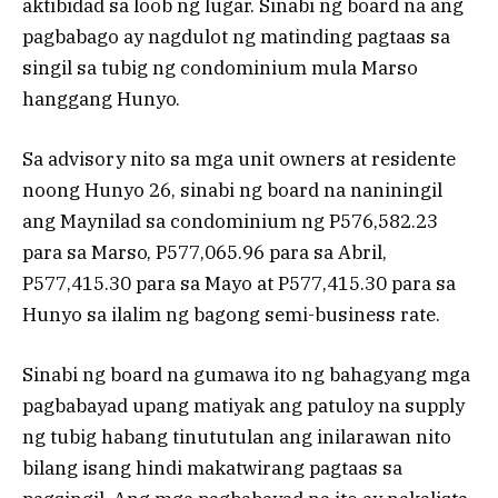
aktibidad sa loob ng lugar. Sinabi ng board na ang
pagbabago ay nagdulot ng matinding pagtaas sa
singil sa tubig ng condominium mula Marso
hanggang Hunyo.
Sa advisory nito sa mga unit owners at residente
noong Hunyo 26, sinabi ng board na naniningil
ang Maynilad sa condominium ng P576,582.23
para sa Marso, P577,065.96 para sa Abril,
P577,415.30 para sa Mayo at P577,415.30 para sa
Hunyo sa ilalim ng bagong semi-business rate.
Sinabi ng board na gumawa ito ng bahagyang mga
pagbabayad upang matiyak ang patuloy na supply
ng tubig habang tinututulan ang inilarawan nito
bilang isang hindi makatwirang pagtaas sa