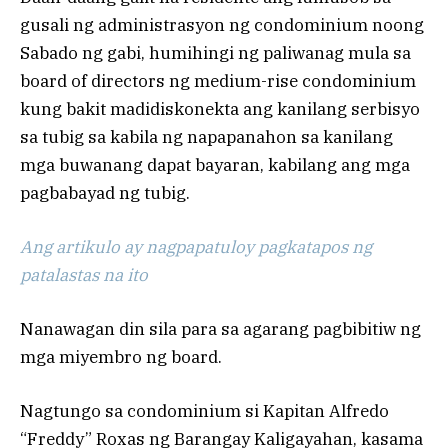
gusali ng administrasyon ng condominium noong
Sabado ng gabi, humihingi ng paliwanag mula sa
board of directors ng medium-rise condominium
kung bakit madidiskonekta ang kanilang serbisyo
sa tubig sa kabila ng napapanahon sa kanilang
mga buwanang dapat bayaran, kabilang ang mga
pagbabayad ng tubig.
Ang artikulo ay nagpapatuloy pagkatapos ng
patalastas na ito
Nanawagan din sila para sa agarang pagbibitiw ng
mga miyembro ng board.
Nagtungo sa condominium si Kapitan Alfredo
“Freddy” Roxas ng Barangay Kaligayahan, kasama