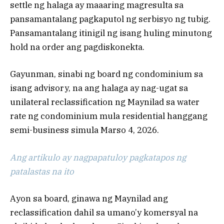
settle ng halaga ay maaaring magresulta sa
pansamantalang pagkaputol ng serbisyo ng tubig.
Pansamantalang itinigil ng isang huling minutong
hold na order ang pagdiskonekta.
Gayunman, sinabi ng board ng condominium sa
isang advisory, na ang halaga ay nag-ugat sa
unilateral reclassification ng Maynilad sa water
rate ng condominium mula residential hanggang
semi-business simula Marso 4, 2026.
Ang artikulo ay nagpapatuloy pagkatapos ng
patalastas na ito
Ayon sa board, ginawa ng Maynilad ang
reclassification dahil sa umano’y komersyal na