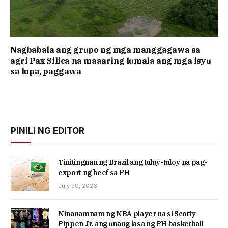
Nagbabala ang grupo ng mga manggagawa sa
agri Pax Silica na maaaring lumala ang mga isyu
sa lupa, paggawa
PINILI NG EDITOR
Tinitingnan ng Brazil ang tuluy-tuloy na pag-
export ng beef sa PH
July 30, 2026
Ninanamnam ng NBA player na si Scotty
Pippen Jr. ang unang lasa ng PH basketball