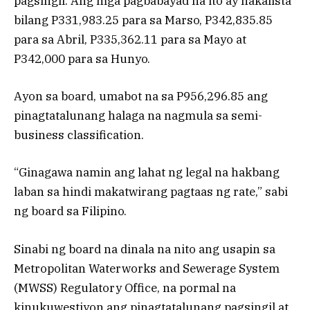
pagsingil. Ang mga pagbabayad na ito ay nakalista
bilang P331,983.25 para sa Marso, P342,835.85
para sa Abril, P335,362.11 para sa Mayo at
P342,000 para sa Hunyo.
Ayon sa board, umabot na sa P956,296.85 ang
pinagtatalunang halaga na nagmula sa semi-
business classification.
“Ginagawa namin ang lahat ng legal na hakbang
laban sa hindi makatwirang pagtaas ng rate,” sabi
ng board sa Filipino.
Sinabi ng board na dinala na nito ang usapin sa
Metropolitan Waterworks and Sewerage System
(MWSS) Regulatory Office, na pormal na
kinukuwestiyon ang pinagtatalunang pagsingil at