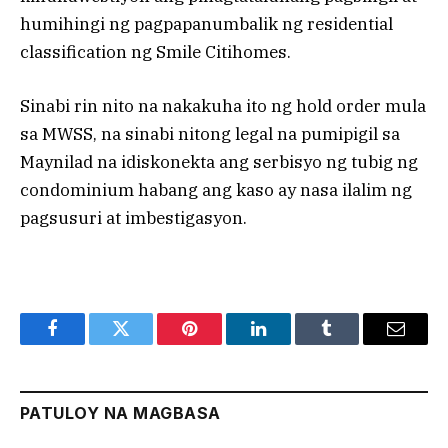
humihingi ng pagpapanumbalik ng residential
classification ng Smile Citihomes.
Sinabi rin nito na nakakuha ito ng hold order mula
sa MWSS, na sinabi nitong legal na pumipigil sa
Maynilad na idiskonekta ang serbisyo ng tubig ng
condominium habang ang kaso ay nasa ilalim ng
pagsusuri at imbestigasyon.
Facebook
Twitter
Pinterest
LinkedIn
Tumblr
Email
PATULOY NA MAGBASA