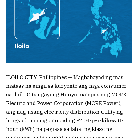
ILOILO CITY, Philippines — Magbabayad ng mas
mataas na singil sa kuryente ang mga consumer
sa Iloilo City ngayong Hunyo matapos ang MORE
Electric and Power Corporation (MORE Power),
ang nag-iisang electricity distribution utility ng
lungsod, na magpatupad ng P2.04-per-kilowatt-
hour (kWh) na pagtaas sa lahat ng klase ng
customer, na binanggit ang mas mataas na pass-