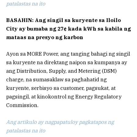
patalastas na ito
BASAHIN: Ang singil sa kuryente sa Iloilo
City ay bumaba ng 27¢ kada kWh sa kabila ng
mataas na presyo ng karbon
Ayon sa MORE Power, ang tanging bahagi ng singil
sa kuryente na direktang naipon sa kumpanya ay
ang Distribution, Supply, and Metering (DSM)
charge, na sumasaklaw sa paghahatid ng
kuryente, serbisyo sa customer, pagsukat, at
pagsingil, at kinokontrol ng Energy Regulatory
Commission.
Ang artikulo ay nagpapatuloy pagkatapos ng
patalastas na ito