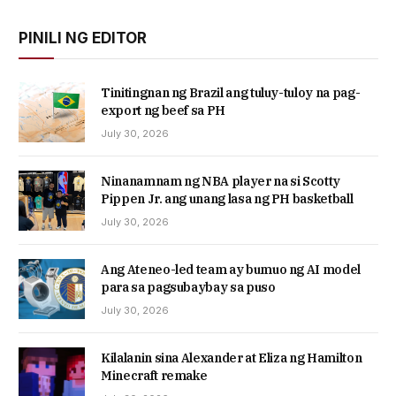
PINILI NG EDITOR
Tinitingnan ng Brazil ang tuluy-tuloy na pag-
export ng beef sa PH
July 30, 2026
Ninanamnam ng NBA player na si Scotty
Pippen Jr. ang unang lasa ng PH basketball
July 30, 2026
Ang Ateneo-led team ay bumuo ng AI model
para sa pagsubaybay sa puso
July 30, 2026
Kilalanin sina Alexander at Eliza ng Hamilton
Minecraft remake