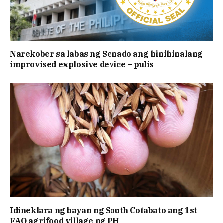
Narekober sa labas ng Senado ang hinihinalang
improvised explosive device – pulis
Idineklara ng bayan ng South Cotabato ang 1st
FAO agrifood village ng PH