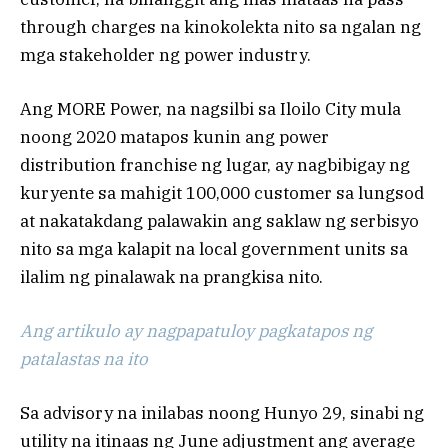
through charges na kinokolekta nito sa ngalan ng
mga stakeholder ng power industry.
Ang MORE Power, na nagsilbi sa Iloilo City mula
noong 2020 matapos kunin ang power
distribution franchise ng lugar, ay nagbibigay ng
kuryente sa mahigit 100,000 customer sa lungsod
at nakatakdang palawakin ang saklaw ng serbisyo
nito sa mga kalapit na local government units sa
ilalim ng pinalawak na prangkisa nito.
Ang artikulo ay nagpapatuloy pagkatapos ng
patalastas na ito
Sa advisory na inilabas noong Hunyo 29, sinabi ng
utility na itinaas ng June adjustment ang average