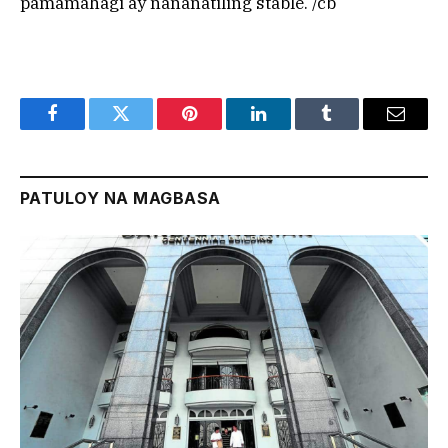
pamamahagi ay nananatiling stable. /cb
Facebook
Twitter
Pinterest
LinkedIn
Tumblr
Email
PATULOY NA MAGBASA