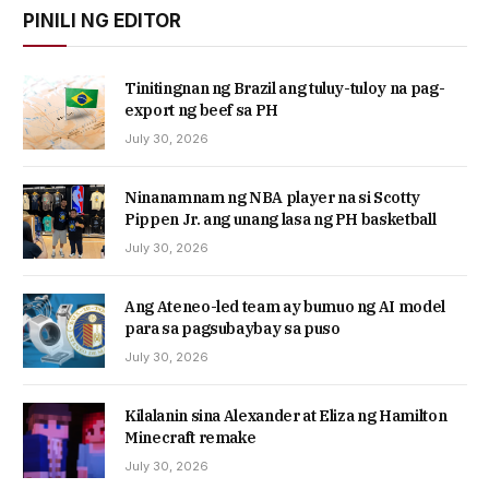
PINILI NG EDITOR
Tinitingnan ng Brazil ang tuluy-tuloy na pag-
export ng beef sa PH
July 30, 2026
Ninanamnam ng NBA player na si Scotty
Pippen Jr. ang unang lasa ng PH basketball
July 30, 2026
Ang Ateneo-led team ay bumuo ng AI model
para sa pagsubaybay sa puso
July 30, 2026
Kilalanin sina Alexander at Eliza ng Hamilton
Minecraft remake
July 30, 2026