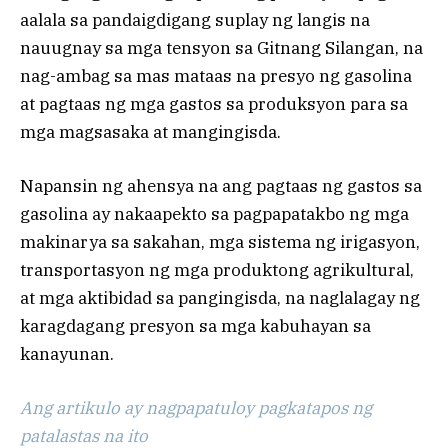
aalala sa pandaigdigang suplay ng langis na
nauugnay sa mga tensyon sa Gitnang Silangan, na
nag-ambag sa mas mataas na presyo ng gasolina
at pagtaas ng mga gastos sa produksyon para sa
mga magsasaka at mangingisda.
Napansin ng ahensya na ang pagtaas ng gastos sa
gasolina ay nakaapekto sa pagpapatakbo ng mga
makinarya sa sakahan, mga sistema ng irigasyon,
transportasyon ng mga produktong agrikultural,
at mga aktibidad sa pangingisda, na naglalagay ng
karagdagang presyon sa mga kabuhayan sa
kanayunan.
Ang artikulo ay nagpapatuloy pagkatapos ng
patalastas na ito