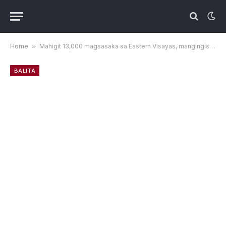
Home
»
Mahigit 13,000 magsasaka sa Eastern Visayas, mangingisda ang nakakuha ng P30M cash aid
BALITA