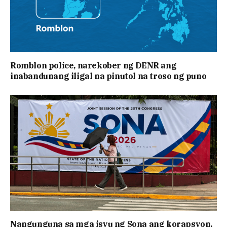
Romblon police, narekober ng DENR ang
inabandunang iligal na pinutol na troso ng puno
Nangunguna sa mga isyu ng Sona ang korapsyon,