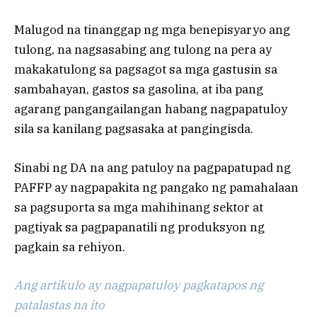
Malugod na tinanggap ng mga benepisyaryo ang
tulong, na nagsasabing ang tulong na pera ay
makakatulong sa pagsagot sa mga gastusin sa
sambahayan, gastos sa gasolina, at iba pang
agarang pangangailangan habang nagpapatuloy
sila sa kanilang pagsasaka at pangingisda.
Sinabi ng DA na ang patuloy na pagpapatupad ng
PAFFP ay nagpapakita ng pangako ng pamahalaan
sa pagsuporta sa mga mahihinang sektor at
pagtiyak sa pagpapanatili ng produksyon ng
pagkain sa rehiyon.
Ang artikulo ay nagpapatuloy pagkatapos ng
patalastas na ito