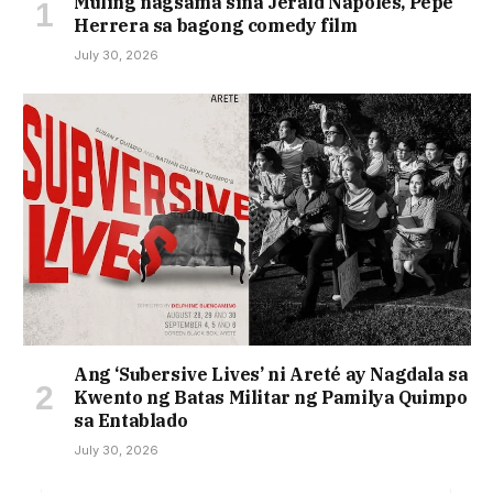
Muling nagsama sina Jerald Napoles, Pepe
Herrera sa bagong comedy film
July 30, 2026
Ang ‘Subersive Lives’ ni Areté ay Nagdala sa
Kwento ng Batas Militar ng Pamilya Quimpo
sa Entablado
July 30, 2026