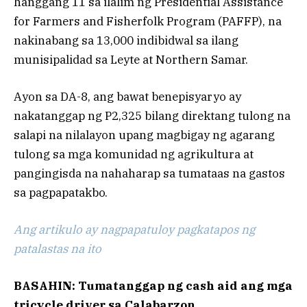
hanggang 11 sa ilalim ng Presidential Assistance
for Farmers and Fisherfolk Program (PAFFP), na
nakinabang sa 13,000 indibidwal sa ilang
munisipalidad sa Leyte at Northern Samar.
Ayon sa DA-8, ang bawat benepisyaryo ay
nakatanggap ng P2,325 bilang direktang tulong na
salapi na nilalayon upang magbigay ng agarang
tulong sa mga komunidad ng agrikultura at
pangingisda na nahaharap sa tumataas na gastos
sa pagpapatakbo.
Ang artikulo ay nagpapatuloy pagkatapos ng
patalastas na ito
BASAHIN: Tumatanggap ng cash aid ang mga
tricycle driver sa Calabarzon