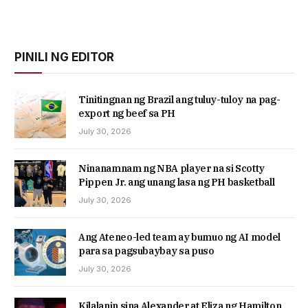
PINILI NG EDITOR
Tinitingnan ng Brazil ang tuluy-tuloy na pag-
export ng beef sa PH
July 30, 2026
Ninanamnam ng NBA player na si Scotty
Pippen Jr. ang unang lasa ng PH basketball
July 30, 2026
Ang Ateneo-led team ay bumuo ng AI model
para sa pagsubaybay sa puso
July 30, 2026
Kilalanin sina Alexander at Eliza ng Hamilton