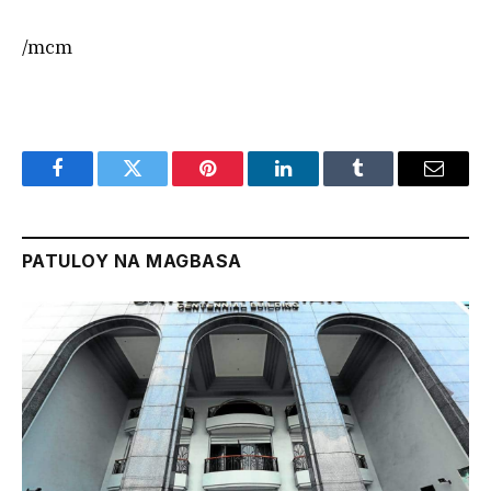
/mcm
Facebook
Twitter
Pinterest
LinkedIn
Tumblr
Email
PATULOY NA MAGBASA