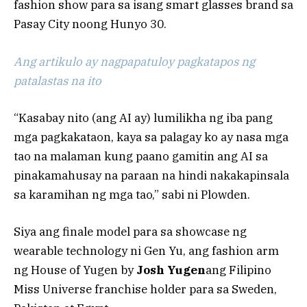
fashion show para sa isang smart glasses brand sa
Pasay City noong Hunyo 30.
Ang artikulo ay nagpapatuloy pagkatapos ng
patalastas na ito
“Kasabay nito (ang AI ay) lumilikha ng iba pang
mga pagkakataon, kaya sa palagay ko ay nasa mga
tao na malaman kung paano gamitin ang AI sa
pinakamahusay na paraan na hindi nakakapinsala
sa karamihan ng mga tao,” sabi ni Plowden.
Siya ang finale model para sa showcase ng
wearable technology ni Gen Yu, ang fashion arm
ng House of Yugen by
Josh Yugen
ang Filipino
Miss Universe franchise holder para sa Sweden,