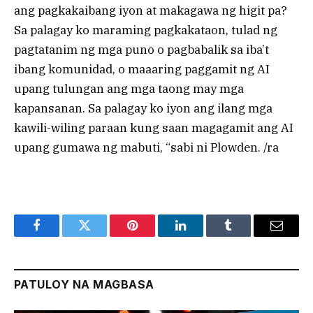
ang pagkakaibang iyon at makagawa ng higit pa?
Sa palagay ko maraming pagkakataon, tulad ng
pagtatanim ng mga puno o pagbabalik sa iba’t
ibang komunidad, o maaaring paggamit ng AI
upang tulungan ang mga taong may mga
kapansanan. Sa palagay ko iyon ang ilang mga
kawili-wiling paraan kung saan magagamit ang AI
upang gumawa ng mabuti, “sabi ni Plowden. /ra
Facebook
Twitter
Pinterest
LinkedIn
Tumblr
Email
PATULOY NA MAGBASA