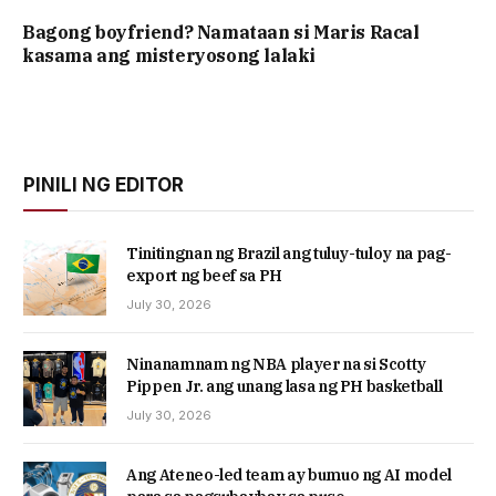
Bagong boyfriend? Namataan si Maris Racal
kasama ang misteryosong lalaki
PINILI NG EDITOR
Tinitingnan ng Brazil ang tuluy-tuloy na pag-
export ng beef sa PH
July 30, 2026
Ninanamnam ng NBA player na si Scotty
Pippen Jr. ang unang lasa ng PH basketball
July 30, 2026
Ang Ateneo-led team ay bumuo ng AI model