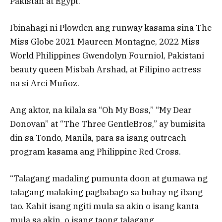
Pakistan at Egypt.
Ibinahagi ni Plowden ang runway kasama sina The
Miss Globe 2021 Maureen Montagne, 2022 Miss
World Philippines Gwendolyn Fourniol, Pakistani
beauty queen Misbah Arshad, at Filipino actress
na si Arci Muñoz.
Ang aktor, na kilala sa “Oh My Boss,” “My Dear
Donovan” at “The Three GentleBros,” ay bumisita
din sa Tondo, Manila, para sa isang outreach
program kasama ang Philippine Red Cross.
“Talagang madaling pumunta doon at gumawa ng
talagang malaking pagbabago sa buhay ng ibang
tao. Kahit isang ngiti mula sa akin o isang kanta
mula sa akin, o isang taong talagang