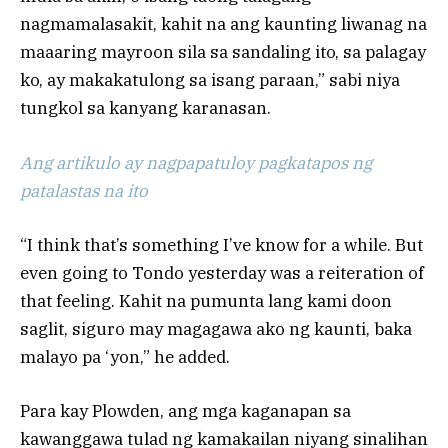
nagmamalasakit, kahit na ang kaunting liwanag na
maaaring mayroon sila sa sandaling ito, sa palagay
ko, ay makakatulong sa isang paraan,” sabi niya
tungkol sa kanyang karanasan.
Ang artikulo ay nagpapatuloy pagkatapos ng
patalastas na ito
“I think that’s something I’ve know for a while. But
even going to Tondo yesterday was a reiteration of
that feeling. Kahit na pumunta lang kami doon
saglit, siguro may magagawa ako ng kaunti, baka
malayo pa ‘yon,” he added.
Para kay Plowden, ang mga kaganapan sa
kawanggawa tulad ng kamakailan niyang sinalihan