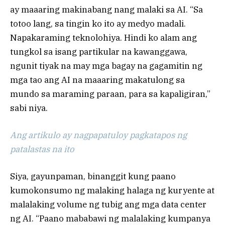
ay maaaring makinabang nang malaki sa AI. “Sa
totoo lang, sa tingin ko ito ay medyo madali.
Napakaraming teknolohiya. Hindi ko alam ang
tungkol sa isang partikular na kawanggawa,
ngunit tiyak na may mga bagay na gagamitin ng
mga tao ang AI na maaaring makatulong sa
mundo sa maraming paraan, para sa kapaligiran,”
sabi niya.
Ang artikulo ay nagpapatuloy pagkatapos ng
patalastas na ito
Siya, gayunpaman, binanggit kung paano
kumokonsumo ng malaking halaga ng kuryente at
malalaking volume ng tubig ang mga data center
ng AI. “Paano mababawi ng malalaking kumpanya