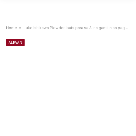
Home
»
Luke Ishikawa Plowden bats para sa AI na gamitin sa paggawa ng mabuti nang hindi gaanong pinsala
ALIWAN