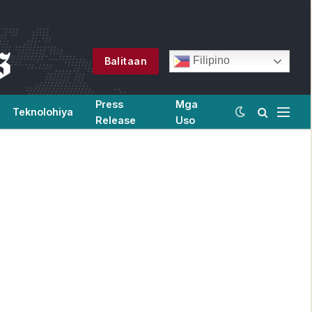
Filipino
Balitaan
Press
Mga
Teknolohiya
Release
Uso