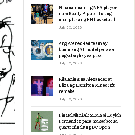
Ninanamnam ng NBA player
na si Scotty Pippen Jr. ang
unang lasa ng PH basketball
July 30, 2026
Ang Ateneo-led team ay
bumuo ng AI model para sa
pagsubaybay sa puso
July 30, 2026
Kilalanin sina Alexander at
Eliza ng Hamilton Minecraft
remake
July 30, 2026
Pinatalsik ni Alex Eala si Leylah
Fernandez para makaabot sa
quarterfinals ng DC Open